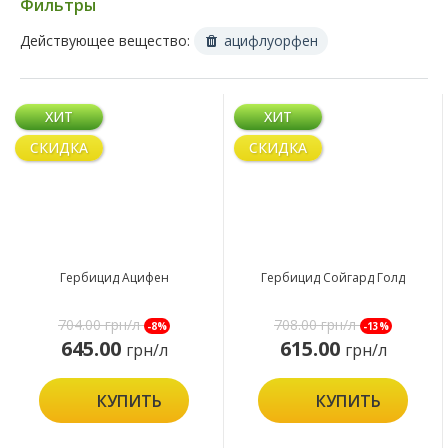
Фильтры
Действующее вещество:
ацифлуорфен
ХИТ
ХИТ
СКИДКА
СКИДКА
Гербицид Ацифен
Гербицид Сойгард Голд
704.00
грн/л
708.00
грн/л
-8%
-13%
645.00
615.00
грн/л
грн/л
КУПИТЬ
КУПИТЬ