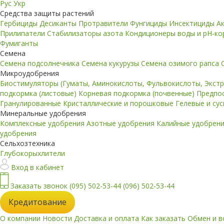
Рус
Укр
Средства защиты растений
Гербициды
Десиканты
Протравители
Фунгициды
Инсектициды
А
Прилипатели
Стабилизаторы азота
Кондиционеры воды и pH-к
Фумиганты
Семена
Семена подсолнечника
Семена кукурузы
Семена озимого рапса
Микроудобрения
Биостимуляторы (Гуматы, Аминокислоты, Фульвокислоты, Экст
подкормка (листовые)
Корневая подкормка (почвенные)
Предпо
Гранулированные
Кристаллические и порошковые
Гелевые и су
Минеральные удобрения
Комплексные удобрения
Азотные удобрения
Калийные удобрен
удобрения
Сельхозтехника
Глубокорыхлители
Вход в кабинет
Заказать звонок
(095) 502-53-44
(096) 502-53-44
Кредитование
О компании
Новости
Доставка и оплата
Как заказать
Обмен и в