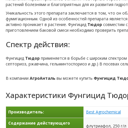
растений болезнями и благоприятных для их развития гидрот
Уникальность этого препарата заключается в том, что он о
фумигационным. Одной из особенностей препарата является 
активно проникает в растение. Фунгицид
Тюдор
совместим с
приготовлением баковой смеси необходимо проверить препа
Спектр действия:
Фунгицид
Тюдор
применяется в борьбе с широким спектром 
септориоз, ржавчина, гельминтоспориоз и др.) В посевах сел
В компании
АгроАнталь
вы можете купить
Фунгицид Тюд
Характеристики
Фунгицид Тюдо
Производитель:
Best Agrochemical
Содержание действующего
флутриафол, 250 г/л