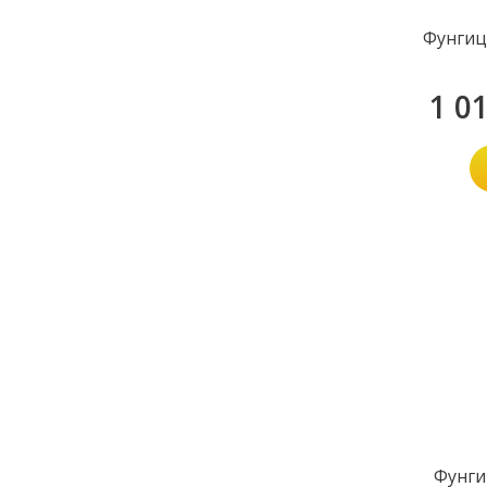
Фунгиц
1 0
Фунги