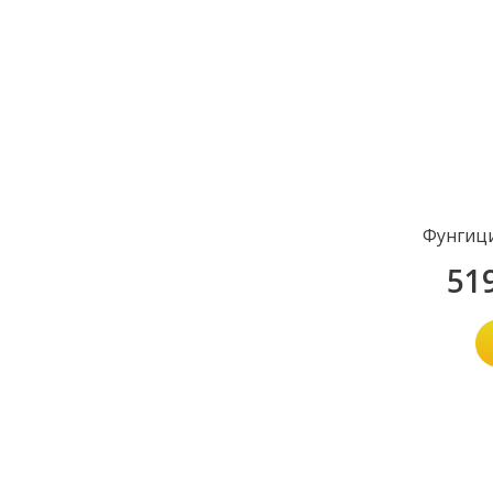
Фунгиц
51