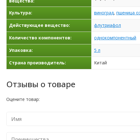
вещества:
Культура:
виноград
,
пшеница о
Действующее вещество:
флутриафол
Количество компонентов:
однокомпонентный
Упаковка:
5 л
Страна производитель:
Китай
Отзывы о товаре
Оцените товар: