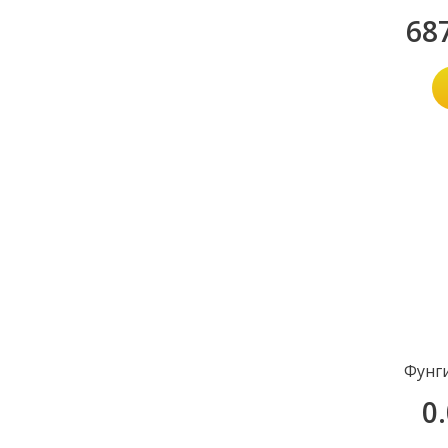
68
Фунг
0