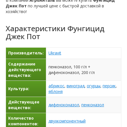
В компании
АгроАнталь
вы можете купить
Фунгицид
Джек Пот
по лучшей цене с быстрой доставкой в
хозяйство!
Характеристики
Фунгицид
Джек Пот
Производитель:
Ukravit
Содержание
пенконазол, 100 г/л +
действующего
дифеноконазол, 200 г/л
вещества:
абрикос
,
виноград
,
огурцы
,
персик
,
Культура:
яблоня
Действующее
дифеноконазол
,
пенконазол
вещество:
Количество
двухкомпонентный
компонентов: