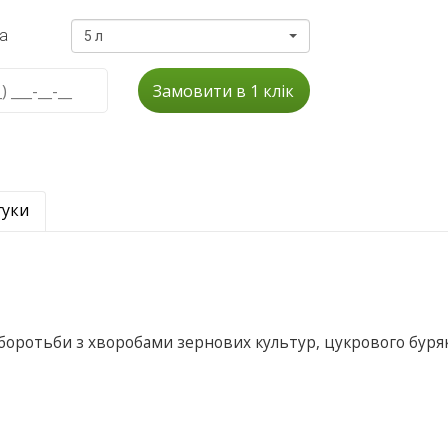
а
5 л
Замовити в 1 клік
гуки
я боротьби з хворобами зернових культур, цукрового буряк