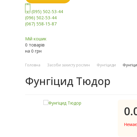
(095) 502-53-44
(096) 502-53-44
(067) 558-15-87
Мій кошик
0 товарів
на
0
грн
Головна
Засоби захисту рослин
Фунгіциди
Фунгіц
Фунгіцид Тюдор
0.
Немає