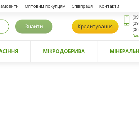
замовити
Оптовим покупцям
Співпраця
Контакти
(09
(09
Знайти
Кредитування
(06
Зам
АСІННЯ
МІКРОДОБРИВА
МІНЕРАЛЬН