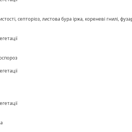
тості, септоріоз, листова бура іржа, кореневі гнилі, фузар
егетації
коспороз
егетації
егетації
ша