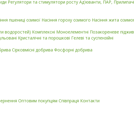
циди
Регулятори та стимулятори росту
Ад'юванти, ПАР, Прилипач
іння пшениці озимої
Насіння гороху озимого
Насіння жита озимо
кти водоростей)
Комплексні
Моноелементні
Позакореневе піджив
ульовані
Кристалічні та порошкові
Гелеві та суспензійні
обрива
Сірковмісні добрива
Фосфорні добрива
вернення
Оптовим покупцям
Співпраця
Контакти