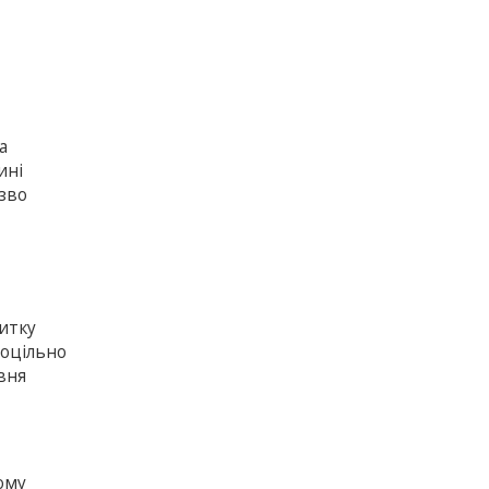
а
ині
изво
итку
доцільно
вня
ому