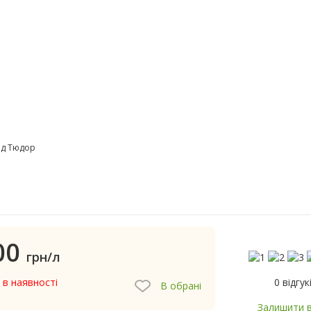
ид Тюдор
00
грн/л
0 відгук
 в наявності
В обрані
Залишити в