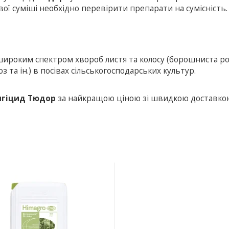
ї суміші необхідно перевірити препарати на сумісність.
 широким спектром хвороб листя та колосу (борошниста ро
з та ін.) в посівах сільськогосподарських культур.
нгіцид Тюдор
за найкращою ціною зі швидкою доставко