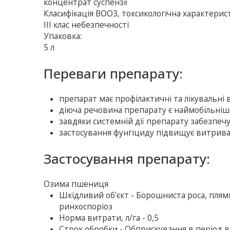
концентрат суспензії
Класифікація ВООЗ, токсикологічна характерис
ІІІ клас небезпечності
Упаковка:
5 л
Переваги препарату:
препарат має профілактичні та лікувальні в
діюча речовина препарату є наймобільнішо
завдяки системній дії препарату забезпеч
застосування фунгіциду підвищує витривал
Застосування препарату:
Озима пшениця
Шкiдливий об'єкт - Борошниста роса, плямис
ринхоспоріоз
Норма витрати, л/га - 0,5
Строк обробки - Обприскування в період в