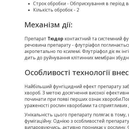
Строк обробки - Обприскування в період в
Кількість обробок - 2
Механізм дії:
Препарат
Тюдор
контактний та системний фу
речовина препарату - флутріафол поглинаєтьс
акропетально по ксилемі. Флутріафол діє як ін
дить до руйнування клітинних мембран збудни
Особливості технології вне
Найбільший фунгіцидний ефект препарату забе
хвороб. З метою досягнення високої ефективн
починати при появі перших ознак хвороби.Пов
ураженості рослин хворобами та сприятливих д
Унікальність цього препарату полягає в тому, 
фумігаційну. Однією з особливостей препарату
випаровуючись, активно проникає у рослину.