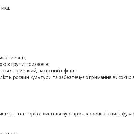
тика:
ластивості;
ю з групи триазолів;
ується тривалий, захисний ефект;
ість рослин культури та забезпечує отримання високих 
тості, септоріоз, листова бура іржа, кореневі гнилі, фузар
егетації