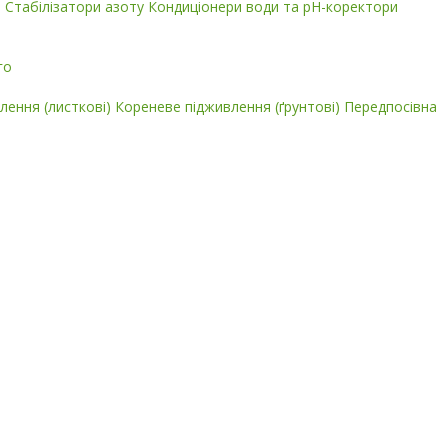
і
Стабілізатори азоту
Кондиціонери води та pH-коректори
го
лення (листкові)
Кореневе підживлення (ґрунтові)
Передпосівна