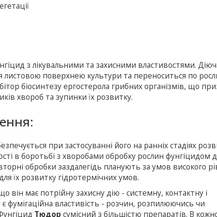
егетації
нгіцид з лікувальними та захисними властивостями. Діюч
я листовою поверхнею культури та переноситься по росл
гібітор біосинтезу ергостерола грибних організмів, що пр
ків хвороб та зупинки їх розвитку.
сення:
зпечується при застосуванні його на ранніх стадіях розв
ості в боротьбі з хворобами обробку рослин фунгіцидом 
торні обробки заздалегідь планують за умов високого рі
ля їх розвитку гідротермічних умов.
що він має потрійну захисну дію - системну, контактну і
 є фумігаційна властивість - розчин, розпилюючись чи
 Фунгіцид
Тюдор
сумісний з більшістю препаратів. В кожн