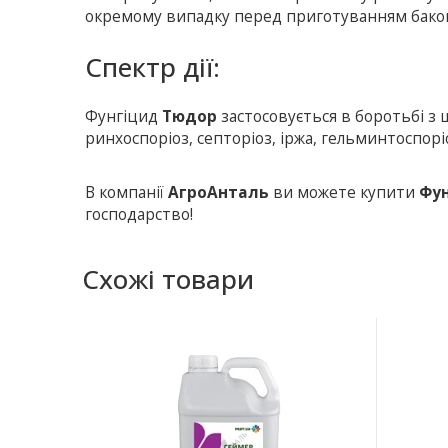
окремому випадку перед приготуванням баково
Спектр дії:
Фунгіцид
Тюдор
застосовується в боротьбі з
ринхоспоріоз, септоріоз, іржа, гельминтоспоріо
В компанії
АгроАнталь
ви можете купити
Фу
господарство!
Схожі товари