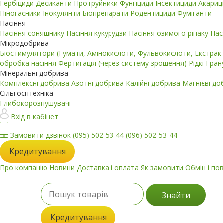
Гербіциди
Десиканти
Протруйники
Фунгіциди
Інсектициди
Акари
Піногасники
Інокулянти
Біопрепарати
Родентициди
Фуміганти
Насіння
Насіння соняшнику
Насіння кукурудзи
Насіння озимого ріпаку
Нас
Мікродобрива
Біостимулятори (Гумати, Амінокислоти, Фульвокислоти, Екстра
обробка насіння
Фертигація (через систему зрошення)
Рідкі
Гран
Мінеральні добрива
Комплексні добрива
Азотні добрива
Калійні добрива
Магнієві д
Сільгосптехніка
Глибокорозпушувачі
Вхід в кабінет
Замовити дзвінок
(095) 502-53-44
(096) 502-53-44
Кредитування
Про компанію
Новини
Доставка і оплата
Як замовити
Обмін і по
Знайти
Кредитування