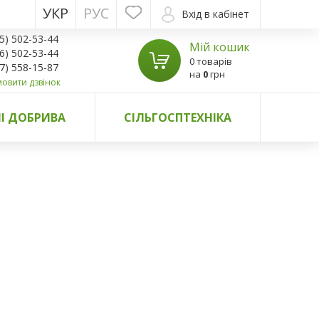
УКР
РУС
Вхід в кабінет
5) 502-53-44
Мій кошик
6) 502-53-44
0 товарів
7) 558-15-87
на
0
грн
овити дзвінок
І ДОБРИВА
СІЛЬГОСПТЕХНІКА