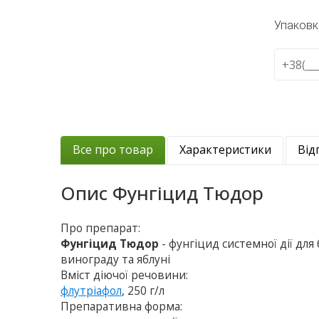
Упаковк
Все про товар
Характеристики
Від
Опис
Фунгіцид Тюдор
Про препарат:
Фунгіцид Тюдор
- фунгіцид системної дії дл
винограду та яблуні
Вміст діючої речовини:
флутріафол
, 250 г/л
Препаративна форма: