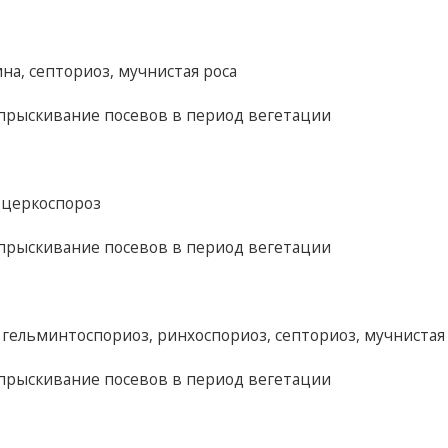
на, септориоз, мучнистая роса
Опрыскивание посевов в период вегетации
, церкоспороз
Опрыскивание посевов в период вегетации
, гельминтоспориоз, ринхоспориоз, септориоз, мучнистая
Опрыскивание посевов в период вегетации