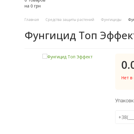
на
0
грн
Главная
Средства защиты растений
Фунгициды
Фу
Фунгицид Топ Эффек
0.
Нет в
Упаковк