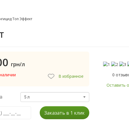
нгицид Топ Эффект
т
00
грн/л
0 отзыв
 наличии
В избранное
Оставить 
а
5 л
Заказать в 1 клик