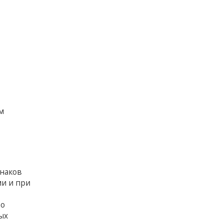
м
наков
ми и при
и
во
ых