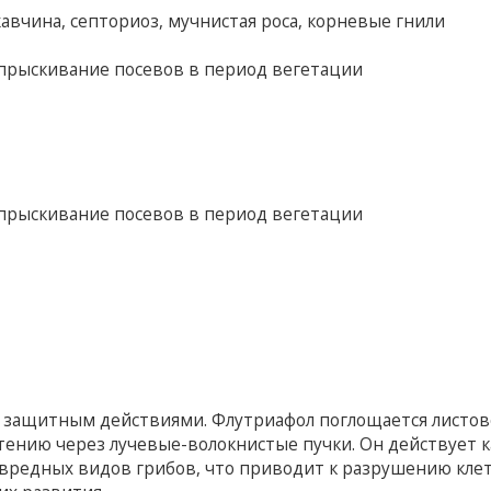
авчина, септориоз, мучнистая роса, корневые гнили
Опрыскивание посевов в период вегетации
Опрыскивание посевов в период вегетации
 защитным действиями. Флутриафол поглощается листо
тению через лучевые-волокнистые пучки. Он действует к
вредных видов грибов, что приводит к разрушению кле