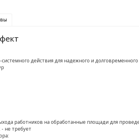
ывы
фект
-системного действия для надежного и долговременного
ур
 выхода работников на обработанные площади для провед
 - не требует
ора: