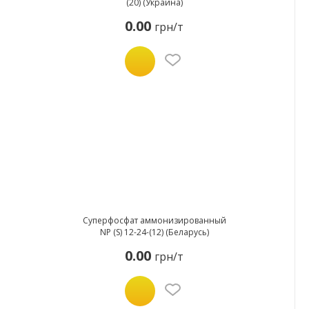
(20) (Украина)
0.00
грн/т
Суперфосфат аммонизированный
NP (S) 12-24-(12) (Беларусь)
0.00
грн/т