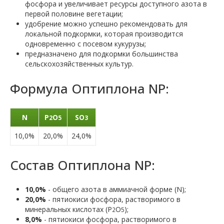
фосфора и увеличивает ресурсы доступного азота в
первой половине вегетации;
удобрение можно успешно рекомендовать для
локальной подкормки, которая производится
одновременно с посевом кукурузы;
предназначено для подкормки большинства
сельскохозяйственных культур.
Формула Оптиплона NP:
N
P
O
SO
2
5
3
10,0%
20,0%
24,0%
Состав Оптиплона NP:
10,0%
- общего азота в аммиачной форме (N);
20,0%
- пятиокиси фосфора, растворимого в
минеральных кислотах (P
O
);
2
5
8,0%
- пятиокиси фосфора, растворимого в