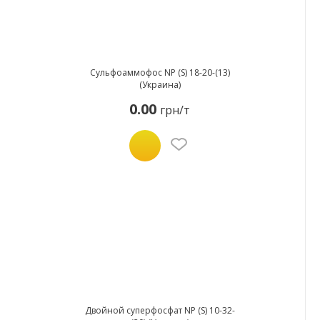
Сульфоаммофос NP (S) 18-20-(13)
(Украина)
0.00
грн/т
Двойной суперфосфат NP (S) 10-32-