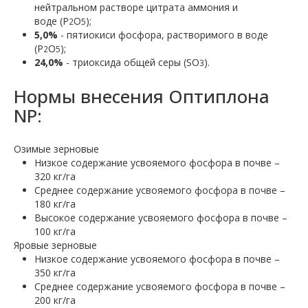
нейтральном растворе цитрата аммония и
воде (P
O
);
2
5
5,0%
- пятиокиси фосфора, растворимого в воде
(P
O
);
2
5
24,0%
- триоксида общей серы (SO
).
3
Нормы внесения Оптиплона
NP:
Озимые зерновые
Низкое содержание усвояемого фосфора в почве –
320 кг/га
Среднее содержание усвояемого фосфора в почве –
180 кг/га
Высокое содержание усвояемого фосфора в почве –
100 кг/га
Яровые зерновые
Низкое содержание усвояемого фосфора в почве –
350 кг/га
Среднее содержание усвояемого фосфора в почве –
200 кг/га