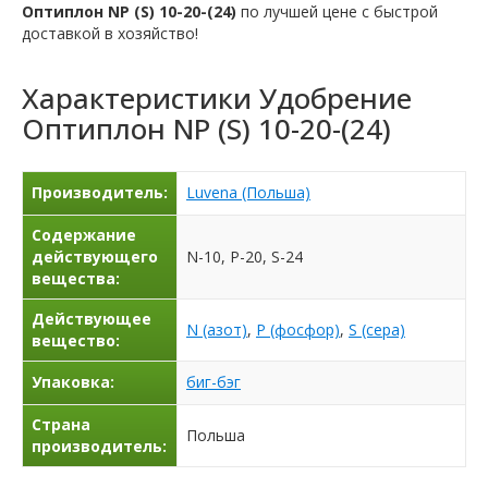
Оптиплон NP (S) 10-20-(24)
по лучшей цене с быстрой
доставкой в ​​хозяйство!
Характеристики
Удобрение
Оптиплон NP (S) 10-20-(24)
Производитель:
Luvena (Польша)
Содержание
действующего
N-10, P-20, S-24
вещества:
Действующее
N (азот)
,
P (фосфор)
,
S (сера)
вещество:
Упаковка:
биг-бэг
Страна
Польша
производитель: