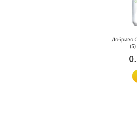
Добриво 
(S)
0