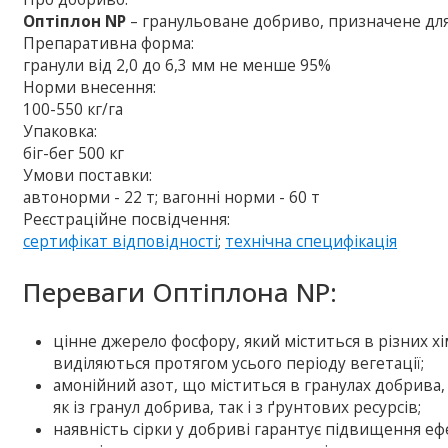
Оптіплон NP
– гранульоване добриво, призначене для
Препаративна форма:
гранули від 2,0 до 6,3 мм не менше 95%
Норми внесення:
100-550 кг/га
Упаковка:
біг-бег 500 кг
Умови поставки:
автонорми - 22 т; вагонні норми - 60 т
Реєстраційне посвідчення:
сертифікат відповідності
;
технічна специфікація
Переваги Оптіплона NP:
цінне джерело фосфору, який міститься в різних х
виділяються протягом усього періоду вегетації;
амонійний азот, що міститься в гранулах добрива, 
як із гранул добрива, так і з ґрунтових ресурсів;
наявність сірки у добриві гарантує підвищення еф