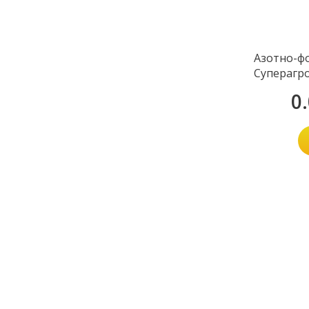
Азотно-ф
Суперагро 
(
0