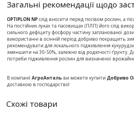
Загальні рекомендації щодо зас
OPTIPLON NP
слід вносити перед посівом рослин, а пі
На постійних луках та пасовищах (ПЛП) його слід вико
сильного дефіциту фосфору частину запланованої дози
використанні в осінній період добриво покращить зи
рекомендувати для локального підживлення кукурудзи.
зменшити на 30-50%, залежно від родючості ґрунту. 
потреби підживлення рослин для визначеної врожайнос
В компанії
АгроАнталь
ви можете купити
Добриво Оп
доставкою в господарство!
Схожі товари