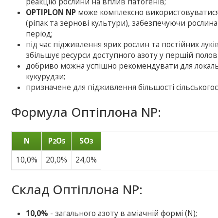
реакцію рослини на вплив патогенів;
OPTIPLON NP
може комплексно використовуватися 
(ріпак та зернові культури), забезпечуючи рослина
період;
під час підживлення ярих рослин та постійних лук
збільшує ресурси доступного азоту у першій полови
добриво можна успішно рекомендувати для локаль
кукурудзи;
призначене для підживлення більшості сільського
Формула Оптіплона NP:
N
P
O
SO
2
5
3
10,0%
20,0%
24,0%
Склад Оптіплона NP:
10,0%
- загального азоту в аміачній формі (N);