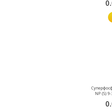
0
Суперфосф
NP (S) 9-
0