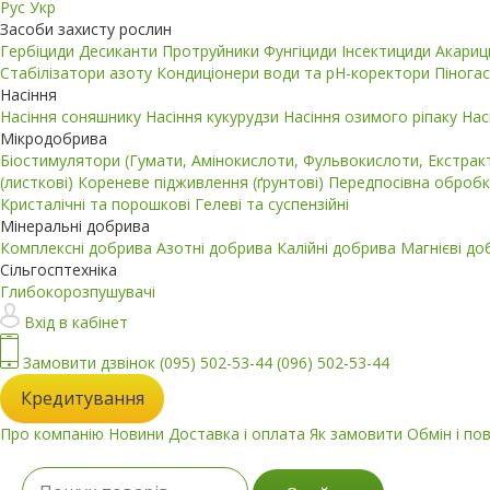
Рус
Укр
Засоби захисту рослин
Гербіциди
Десиканти
Протруйники
Фунгіциди
Інсектициди
Акари
Стабілізатори азоту
Кондиціонери води та pH-коректори
Пінога
Насіння
Насіння соняшнику
Насіння кукурудзи
Насіння озимого ріпаку
Нас
Мікродобрива
Біостимулятори (Гумати, Амінокислоти, Фульвокислоти, Екстра
(листкові)
Кореневе підживлення (ґрунтові)
Передпосівна обробк
Кристалічні та порошкові
Гелеві та суспензійні
Мінеральні добрива
Комплексні добрива
Азотні добрива
Калійні добрива
Магнієві д
Сільгосптехніка
Глибокорозпушувачі
Вхід в кабінет
Замовити дзвінок
(095) 502-53-44
(096) 502-53-44
Кредитування
Про компанію
Новини
Доставка і оплата
Як замовити
Обмін і по