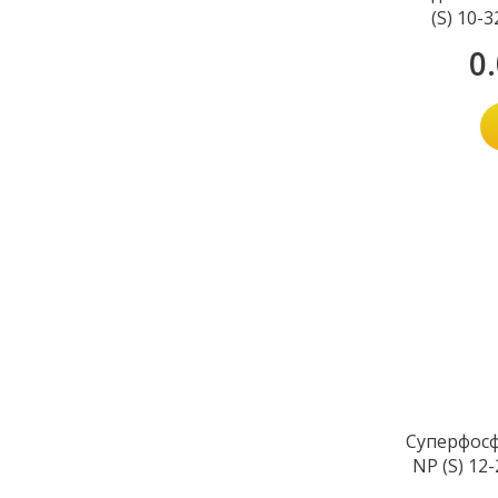
(S) 10-3
0
Суперфосф
NP (S) 12-