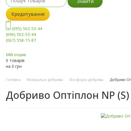
Знайти
Кредитування
(095) 502-53-44
(096) 502-53-44
(067) 558-15-87
Мій кошик
0 товарів
на
0
грн
Головна
Мінеральні добрива
Фосфорні добрива
Добриво Опт
Добриво Оптіплон NP (S) 