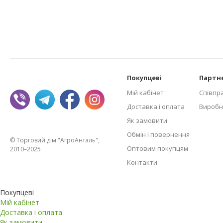
Покупцеві
Партн
Мій кабінет
Співпр
Доставка і оплата
Виробн
Як замовити
Обмін і повернення
© Торговий дім "АгроАнталь",
Оптовим покупцям
2010–2025
Контакти
Покупцеві
Мій кабінет
Доставка і оплата
Як замовити