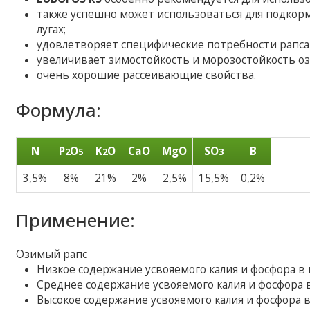
также успешно может использоваться для подкорм
лугах;
удовлетворяет специфические потребности рапса н
увеличивает зимостойкость и морозостойкость о
очень хорошие рассеивающие свойства.
Формула:
N
P
O
K
O
CaO
MgO
SO
B
2
5
2
3
3,5%
8%
21%
2%
2,5%
15,5%
0,2%
Применение:
Озимый рапс
Низкое содержание усвояемого калия и фосфора в по
Среднее содержание усвояемого калия и фосфора в 
Высокое содержание усвояемого калия и фосфора в п