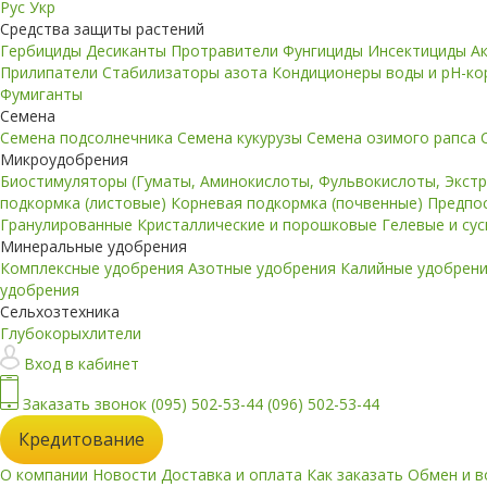
Рус
Укр
Средства защиты растений
Гербициды
Десиканты
Протравители
Фунгициды
Инсектициды
А
Прилипатели
Стабилизаторы азота
Кондиционеры воды и pH-к
Фумиганты
Семена
Семена подсолнечника
Семена кукурузы
Семена озимого рапса
Микроудобрения
Биостимуляторы (Гуматы, Аминокислоты, Фульвокислоты, Экст
подкормка (листовые)
Корневая подкормка (почвенные)
Предпо
Гранулированные
Кристаллические и порошковые
Гелевые и су
Минеральные удобрения
Комплексные удобрения
Азотные удобрения
Калийные удобрен
удобрения
Сельхозтехника
Глубокорыхлители
Вход в кабинет
Заказать звонок
(095) 502-53-44
(096) 502-53-44
Кредитование
О компании
Новости
Доставка и оплата
Как заказать
Обмен и в