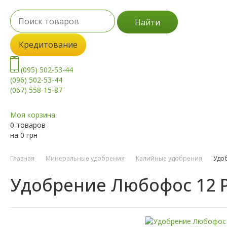
Найти
Кредитование
(095) 502-53-44
(096) 502-53-44
(067) 558-15-87
Моя корзина
0 товаров
на
0
грн
Главная
Минеральные удобрения
Калийные удобрения
Удоб
Удобрение Любофос 12 PK (