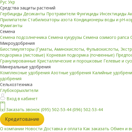
Рус
Укр
Средства защиты растений
Гербициды
Десиканты
Протравители
Фунгициды
Инсектициды
А
Прилипатели
Стабилизаторы азота
Кондиционеры воды и pH-к
Фумиганты
Семена
Семена подсолнечника
Семена кукурузы
Семена озимого рапса
Микроудобрения
Биостимуляторы (Гуматы, Аминокислоты, Фульвокислоты, Экст
подкормка (листовые)
Корневая подкормка (почвенные)
Предпо
Гранулированные
Кристаллические и порошковые
Гелевые и су
Минеральные удобрения
Комплексные удобрения
Азотные удобрения
Калийные удобрен
удобрения
Сельхозтехника
Глубокорыхлители
Вход в кабинет
Заказать звонок
(095) 502-53-44
(096) 502-53-44
Кредитование
О компании
Новости
Доставка и оплата
Как заказать
Обмен и в