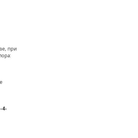
ве, при
лора:
е
-4-