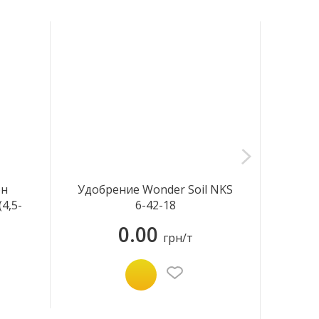
он
Удобрение Wonder Soil NKS
Кали
(4,5-
6-42-18
0.00
грн/т