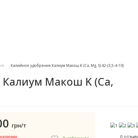
ия
Калийное удобрение Калиум Макош K (Ca, Mg, S) 42-(3,5-4-10)
 Калиум Макош K (Ca,
00
грн/т
0 отзыв
 наличии