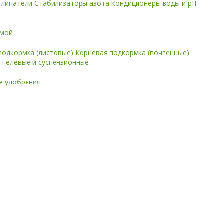
илипатели
Стабилизаторы азота
Кондиционеры воды и pH-
имой
подкормка (листовые)
Корневая подкормка (почвенные)
е
Гелевые и суспензионные
 удобрения