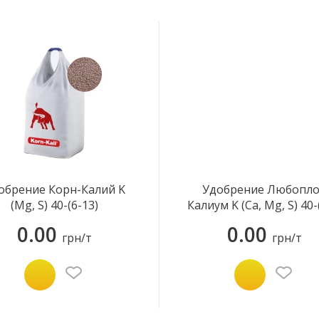
обрение Корн-Калий K
Удобрение Любопл
(Mg, S) 40-(6-13)
Калиум K (Ca, Mg, S) 40-
4-13)
0.00
0.00
грн/т
грн/т