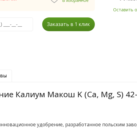
В избранное
Оставить 
Заказать в 1 клик
ывы
ие Калиум Макош K (Ca, Mg, S) 42-
инновационное удобрение, разработанное польским зав