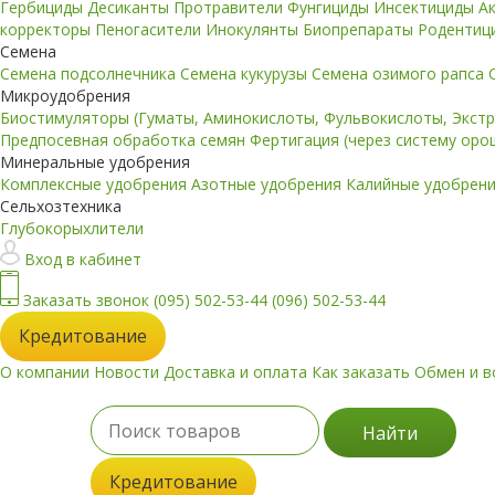
Гербициды
Десиканты
Протравители
Фунгициды
Инсектициды
А
корректоры
Пеногасители
Инокулянты
Биопрепараты
Родентиц
Семена
Семена подсолнечника
Семена кукурузы
Семена озимого рапса
Микроудобрения
Биостимуляторы (Гуматы, Аминокислоты, Фульвокислоты, Экст
Предпосевная обработка семян
Фертигация (через систему ор
Минеральные удобрения
Комплексные удобрения
Азотные удобрения
Калийные удобрен
Сельхозтехника
Глубокорыхлители
Вход в кабинет
Заказать звонок
(095) 502-53-44
(096) 502-53-44
Кредитование
О компании
Новости
Доставка и оплата
Как заказать
Обмен и в
Найти
Кредитование