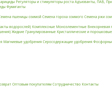
карициды
Регуляторы и стимуляторы роста
Адъюванты, ПАВ, Пр
иды
Фумиганты
Семена пшеницы озимой
Семена гороха озимого
Семена ржи оз
ракты водорослей)
Комплексные
Моноэлементные
Внекорневая 
ошения)
Жидкие
Гранулированные
Кристаллические и порошковы
ия
Магниевые удобрения
Серосодержащие удобрения
Фосфорные
озврат
Оптовым покупателям
Сотрудничество
Контакты