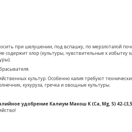
сить при шелушении, под вспашку, по мерзлоталой поч
ние содержит хлор (культуры, чувствительные к избытку х
уры).
брасывателя.
зяйственных культур. Особенно калия требуют технически
солнечник, кукуруза, гречка и овощные культуры.
алийное удобрение Калиум Макош K (Ca, Mg, S) 42-(3,5
яйство!