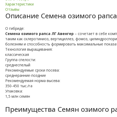
Характеристики
Отзывы
Описание
Семена озимого рапса
О гибриде:
Семена озимого рапса ЛГ Авенгер
– сочетает в себе ком
таким как склеротиниоз, вертициллез, фомоз, цилиндроспори
болезням и способность формировать максимальные показа
Технология выращивания:
классическая
Группа спелости:
среднеспелый
Рекомендуемые сроки посева:
среднеранние-поздние
Рекомендуемая норма высева:
350-450 тыс./га
Упаковка:
1,5 млн семян
Преимущества Семян озимого ра