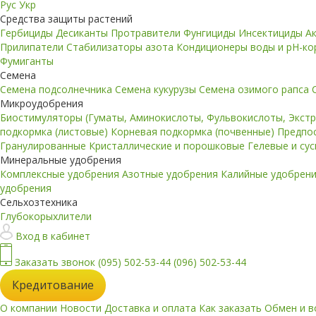
Рус
Укр
Средства защиты растений
Гербициды
Десиканты
Протравители
Фунгициды
Инсектициды
А
Прилипатели
Стабилизаторы азота
Кондиционеры воды и pH-к
Фумиганты
Семена
Семена подсолнечника
Семена кукурузы
Семена озимого рапса
Микроудобрения
Биостимуляторы (Гуматы, Аминокислоты, Фульвокислоты, Экст
подкормка (листовые)
Корневая подкормка (почвенные)
Предпо
Гранулированные
Кристаллические и порошковые
Гелевые и су
Минеральные удобрения
Комплексные удобрения
Азотные удобрения
Калийные удобрен
удобрения
Сельхозтехника
Глубокорыхлители
Вход в кабинет
Заказать звонок
(095) 502-53-44
(096) 502-53-44
Кредитование
О компании
Новости
Доставка и оплата
Как заказать
Обмен и в