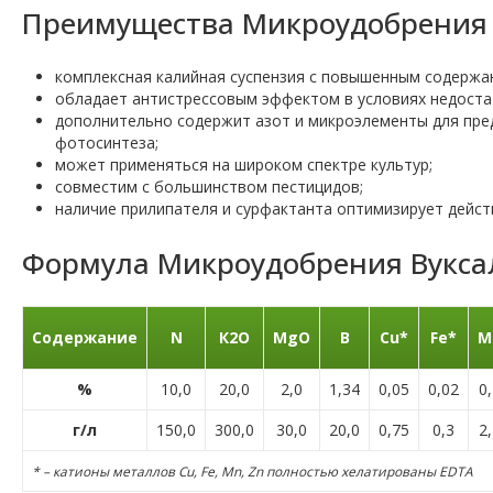
Преимущества Микроудобрения 
комплексная калийная суспензия с повышенным содержан
обладает антистрессовым эффектом в условиях недостат
дополнительно содержит азот и микроэлементы для пре
фотосинтеза;
может применяться на широком спектре культур;
совместим с большинством пестицидов;
наличие прилипателя и сурфактанта оптимизирует дейст
Формула Микроудобрения Вукса
Содержание
N
К2О
MgO
B
Cu*
Fe*
M
%
10,0
20,0
2,0
1,34
0,05
0,02
0
г/л
150,0
300,0
30,0
20,0
0,75
0,3
2
* – катионы металлов Cu, Fe, Mn, Zn полностью хелатированы EDTA