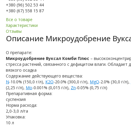
+380 (96) 502 53 44
+380 (67) 558 15 87
Все о товаре
Характеристики
Отзывы
Описание
Микроудобрение Вукс
О препарате:
Микроудобрение Вуксал Комби Плюс
– высококонцентрир
стресса растений, связанного с дефицитом влаги. Обладает
вязкого осадка
Содержание действующего вещества:
N
-10.0% (150,0 г/л),
К2О
-20.0% (300,0 г/л),
MgO
-2.0% (30,0 г/л),
(2,25 г/л),
Mo
-0.001% (0,015 г/л),
Zn
-0.05% (0,75 г/л)
Препаративная форма:
суспензия
Норма расхода:
2,0-3,0 л/га
Упаковка:
10 л