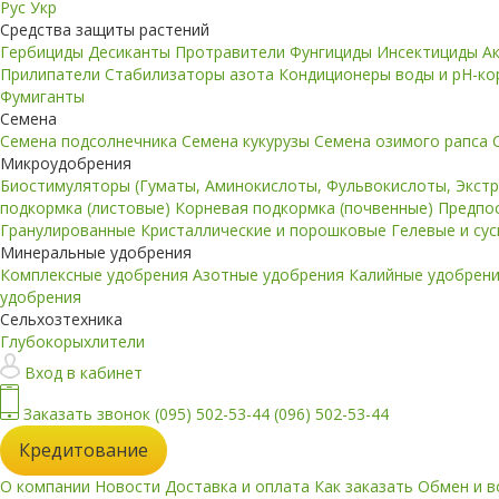
Рус
Укр
Средства защиты растений
Гербициды
Десиканты
Протравители
Фунгициды
Инсектициды
А
Прилипатели
Стабилизаторы азота
Кондиционеры воды и pH-к
Фумиганты
Семена
Семена подсолнечника
Семена кукурузы
Семена озимого рапса
Микроудобрения
Биостимуляторы (Гуматы, Аминокислоты, Фульвокислоты, Экст
подкормка (листовые)
Корневая подкормка (почвенные)
Предпо
Гранулированные
Кристаллические и порошковые
Гелевые и су
Минеральные удобрения
Комплексные удобрения
Азотные удобрения
Калийные удобрен
удобрения
Сельхозтехника
Глубокорыхлители
Вход в кабинет
Заказать звонок
(095) 502-53-44
(096) 502-53-44
Кредитование
О компании
Новости
Доставка и оплата
Как заказать
Обмен и в