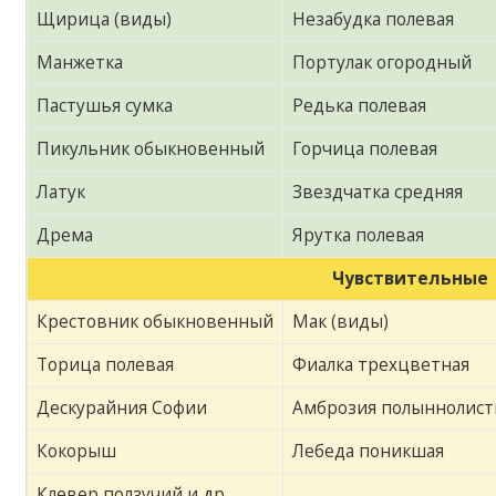
Щирица (виды)
Незабудка полевая
Манжетка
Портулак огородный
Пастушья сумка
Редька полевая
Пикульник обыкновенный
Горчица полевая
Латук
Звездчатка средняя
Дрема
Ярутка полевая
Чувствительные
Крестовник обыкновенный
Мак (виды)
Торица полевая
Фиалка трехцветная
Дескурайния Софии
Амброзия полыннолист
Кокорыш
Лебеда поникшая
Клевер ползучий и др.