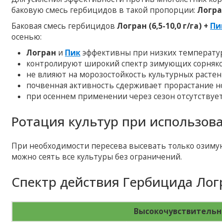
баковую смесь гербицидов в такой пропорции:
Логран
Баковая смесь гербицидов
Логран (6,5-10,0 г/га) +
Пи
осенью:
Логран
и
Пик
эффективны при низких температура
контролируют широкий спектр зимующих сорняко
не влияют на морозостойкость культурных растен
почвенная активность сдерживает прорастание но
при осеннем применении через сезон отсутствует
Ротация культур при использов
При необходимости пересева высевать только озимую
можно сеять все культуры без ограничений.
Спектр действия Гербицида Лог
Высокочувствитель