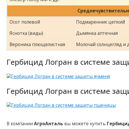
Среднечувствитель
Осот полевой
Подмаренник цепкий
Яснотка (виды)
Дымянка аптечная
Вероника плющелистная
Молочай солнцегляд и 
Гербицид Логран в системе защ
Гербицид Логран в системе за
В компании
АгроАнталь
вы можете купить
Гербици