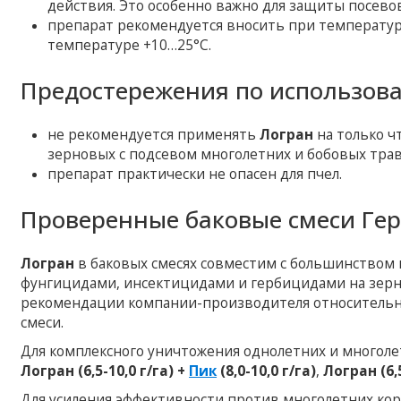
действия. Это особенно важно для защиты посево
препарат рекомендуется вносить при температур
температуре +10…25°C.
Предостережения по использов
не рекомендуется применять
Логран
на только ч
зерновых с подсевом многолетних и бобовых трав
препарат практически не опасен для пчел.
Проверенные баковые смеси Гер
Логран
в баковых смесях совместим с большинство
фунгицидами, инсектицидами и гербицидами на зерно
рекомендации компании-производителя относительн
смеси.
Для комплексного уничтожения однолетних и многол
Логран (6,5-10,0 г/га) +
Пик
(8,0-10,0 г/га)
,
Логран (6,5
Для усиления эффективности против многолетних ко