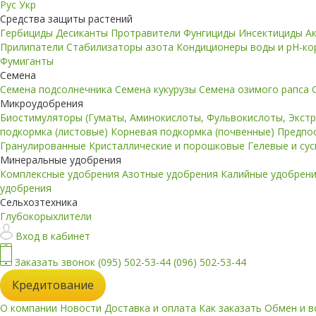
Рус
Укр
Средства защиты растений
Гербициды
Десиканты
Протравители
Фунгициды
Инсектициды
А
Прилипатели
Стабилизаторы азота
Кондиционеры воды и pH-к
Фумиганты
Семена
Семена подсолнечника
Семена кукурузы
Семена озимого рапса
Микроудобрения
Биостимуляторы (Гуматы, Аминокислоты, Фульвокислоты, Экст
подкормка (листовые)
Корневая подкормка (почвенные)
Предпо
Гранулированные
Кристаллические и порошковые
Гелевые и су
Минеральные удобрения
Комплексные удобрения
Азотные удобрения
Калийные удобрен
удобрения
Сельхозтехника
Глубокорыхлители
Вход в кабинет
Заказать звонок
(095) 502-53-44
(096) 502-53-44
Кредитование
О компании
Новости
Доставка и оплата
Как заказать
Обмен и в