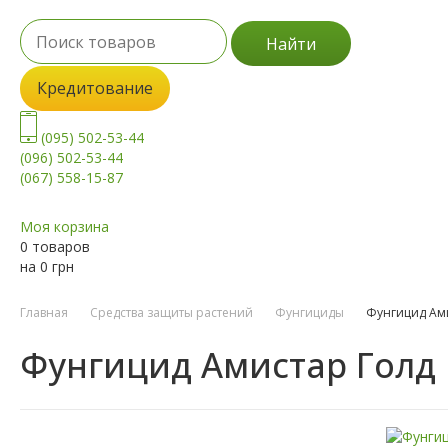
Найти
Кредитование
(095) 502-53-44
(096) 502-53-44
(067) 558-15-87
Моя корзина
0 товаров
на
0
грн
Главная
Средства защиты растений
Фунгициды
Фунгицид Ам
Фунгицид Амистар Голд