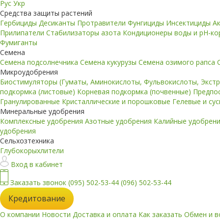
Рус
Укр
Средства защиты растений
Гербициды
Десиканты
Протравители
Фунгициды
Инсектициды
А
Прилипатели
Стабилизаторы азота
Кондиционеры воды и pH-к
Фумиганты
Семена
Семена подсолнечника
Семена кукурузы
Семена озимого рапса
Микроудобрения
Биостимуляторы (Гуматы, Аминокислоты, Фульвокислоты, Экст
подкормка (листовые)
Корневая подкормка (почвенные)
Предпо
Гранулированные
Кристаллические и порошковые
Гелевые и су
Минеральные удобрения
Комплексные удобрения
Азотные удобрения
Калийные удобрен
удобрения
Сельхозтехника
Глубокорыхлители
Вход в кабинет
Заказать звонок
(095) 502-53-44
(096) 502-53-44
Кредитование
О компании
Новости
Доставка и оплата
Как заказать
Обмен и в