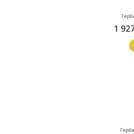
Герб
1 92
Герби