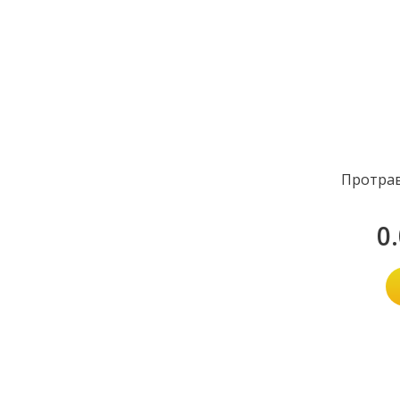
Протра
0