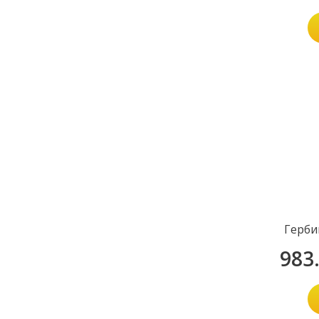
Герби
983