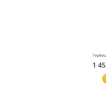
Герби
1 4