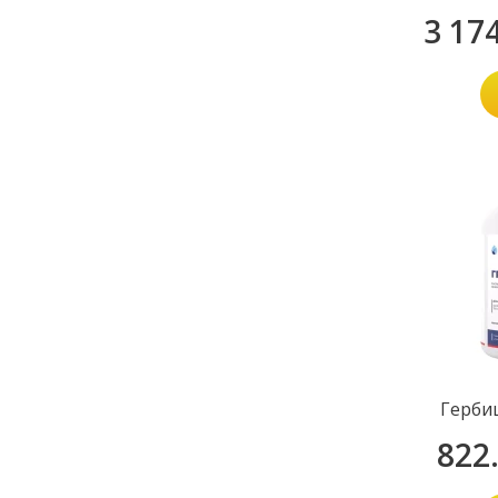
3 17
Герби
822