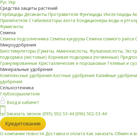
Рус
Укр
Средства защиты растений
Гербициды
Десиканты
Протравители
Фунгициды
Инсектициды
А
Прилипатели
Стабилизаторы азота
Кондиционеры воды и pH-к
Фумиганты
Семена
Семена подсолнечника
Семена кукурузы
Семена озимого рапса
Микроудобрения
Биостимуляторы (Гуматы, Аминокислоты, Фульвокислоты, Экст
подкормка (листовые)
Корневая подкормка (почвенные)
Предпо
Гранулированные
Кристаллические и порошковые
Гелевые и су
Минеральные удобрения
Комплексные удобрения
Азотные удобрения
Калийные удобрен
удобрения
Сельхозтехника
Глубокорыхлители
Вход в кабинет
Заказать звонок
(095) 502-53-44
(096) 502-53-44
Кредитование
О компании
Новости
Доставка и оплата
Как заказать
Обмен и в