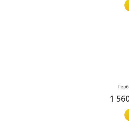
Герб
1 56