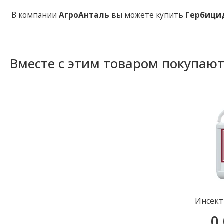
В компании
АгроАнталь
вы можете купить
Гербици
Вместе с этим товаром покупаю
Инсект
0