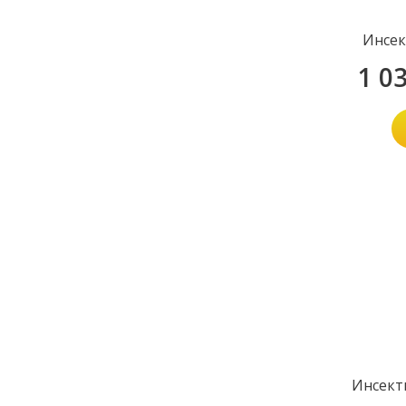
Инсек
1 0
Инсект