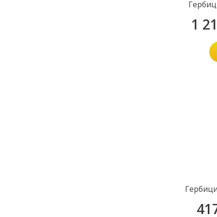
Гербиц
1 2
Гербици
41