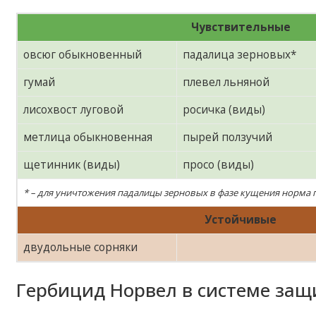
Чувствительные
овсюг обыкновенный
падалица зерновых*
гумай
плевел льняной
лисохвост луговой
росичка (виды)
метлица обыкновенная
пырей ползучий
щетинник (виды)
просо (виды)
* – для уничтожения падалицы зерновых в фазе кущения норма пр
Устойчивые
двудольные сорняки
Гербицид Норвел в системе защ