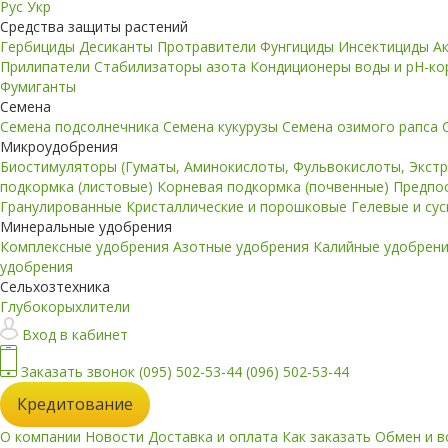
Рус
Укр
Средства защиты растений
Гербициды
Десиканты
Протравители
Фунгициды
Инсектициды
А
Прилипатели
Стабилизаторы азота
Кондиционеры воды и pH-к
Фумиганты
Семена
Семена подсолнечника
Семена кукурузы
Семена озимого рапса
Микроудобрения
Биостимуляторы (Гуматы, Аминокислоты, Фульвокислоты, Экст
подкормка (листовые)
Корневая подкормка (почвенные)
Предпо
Гранулированные
Кристаллические и порошковые
Гелевые и су
Минеральные удобрения
Комплексные удобрения
Азотные удобрения
Калийные удобрен
удобрения
Сельхозтехника
Глубокорыхлители
Вход в кабинет
Заказать звонок
(095) 502-53-44
(096) 502-53-44
Кредитование
О компании
Новости
Доставка и оплата
Как заказать
Обмен и в