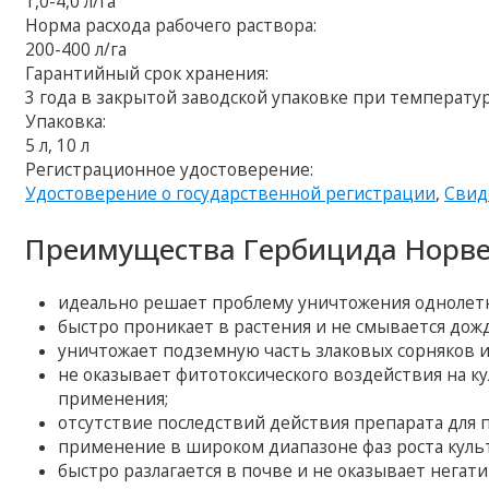
1,0-4,0 л/га
Норма расхода рабочего раствора:
200-400 л/га
Гарантийный срок хранения:
3 года в закрытой заводской упаковке при температур
Упаковка:
5 л, 10 л
Регистрационное удостоверение:
Удостоверение о государственной регистрации
,
Свид
Преимущества Гербицида Норве
идеально решает проблему уничтожения однолетни
быстро проникает в растения и не смывается дожд
уничтожает подземную часть злаковых сорняков 
не оказывает фитотоксического воздействия на к
применения;
отсутствие последствий действия препарата для 
применение в широком диапазоне фаз роста куль
быстро разлагается в почве и не оказывает негат