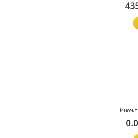
43
Инсект
0.