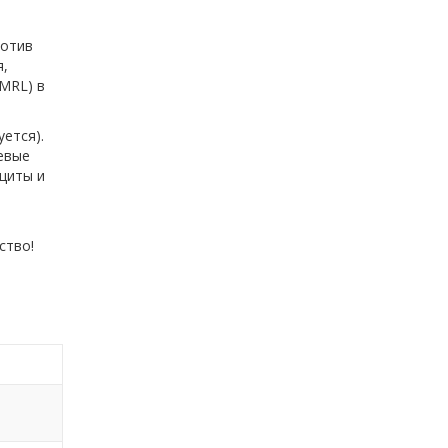
ротив
я,
MRL) в
ется).
евые
щиты и
ство!