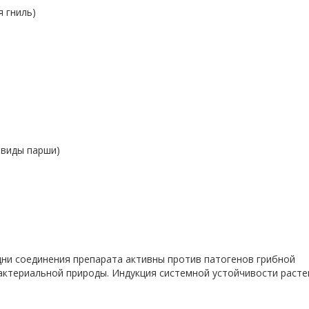
я гниль)
 виды парши)
дни соединения препарата активны против патогенов грибной
актериальной природы. Индукция системной устойчивости расте