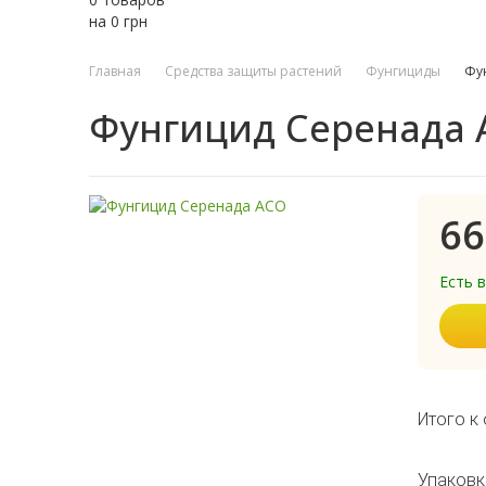
на
0
грн
Главная
Средства защиты растений
Фунгициды
Фу
Фунгицид Серенада 
66
Есть 
Итого к 
Упаковк