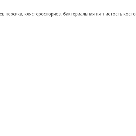
ев персика, клястероспориоз, бактериальная пятнистость косто