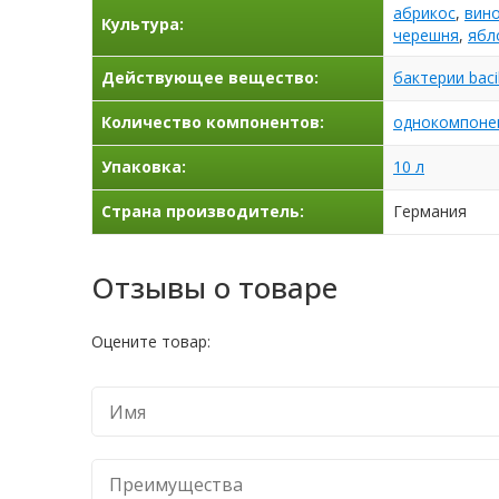
абрикос
,
вин
Культура:
черешня
,
ябл
Действующее вещество:
бактерии bacil
Количество компонентов:
однокомпоне
Упаковка:
10 л
Страна производитель:
Германия
Отзывы о товаре
Оцените товар: