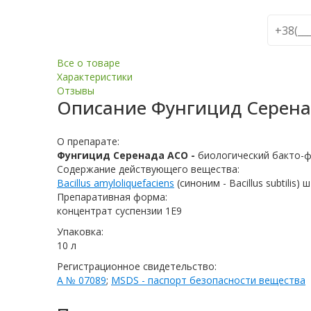
Все о товаре
Характеристики
Отзывы
Описание
Фунгицид Серен
О препарате:
Фунгицид Серенада АСО -
биологический бакто-ф
Содержание действующего вещества:
Bacillus amyloliquefaciens
(синоним - Bacillus subtilis
Препаративная форма:
концентрат суспензии 1E9
Упаковка:
10 л
Регистрационное свидетельство:
А № 07089
;
MSDS - паспорт безопасности вещества