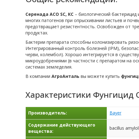
Серенада ACO SC, КС
– биологический бактерицид 
многих патогенов при опрыскивании листьев и почв
предотвращает резистентность. Освобожден от тр
продуктах.
Бактерии препарата способны колонизировать ризосф
Интегрированный контроль болезней (IPM), безопа
черви, колембол). Хорошо интегрируется в сущест
микроудобрениями (в частности с препаратом на о
системах земледелия.
В компании
АгроАнталь
вы можете купить
фунгиц
Характеристики
Фунгицид 
Производитель:
Bayer
Содержание действующего
bacillus amyl
вещества: