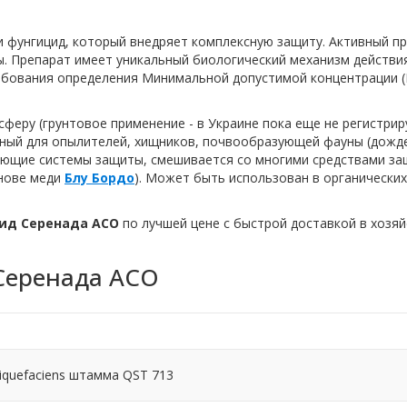
и фунгицид, который внедряет комплексную защиту. Активный п
ы. Препарат имеет уникальный биологический механизм действи
ебования определения Минимальной допустимой концентрации (
еру (грунтовое применение - в Украине пока еще не регистриру
сный для опылителей, хищников, почвообразующей фауны (дожд
вующие системы защиты, смешивается со многими средствами за
снове меди
Блу Бордо
). Может быть использован в органических
ид Серенада АСО
по лучшей цене с быстрой доставкой в хозяй
Серенада АСО
oliquefaciens штамма QST 713