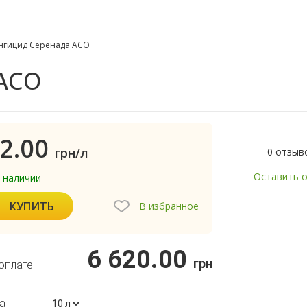
нгицид Серенада АСО
АСО
2.00
грн/л
0 отзыв
Оставить 
в наличии
КУПИТЬ
В избранное
6 620.00
грн
оплате
а