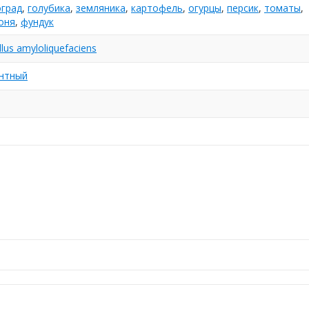
оград
,
голубика
,
земляника
,
картофель
,
огурцы
,
персик
,
томаты
,
оня
,
фундук
lus amyloliquefaciens
нтный