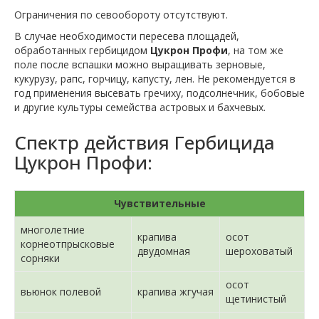
Ограничения по севообороту отсутствуют.
В случае необходимости пересева площадей,
обработанных гербицидом
Цукрон Профи
, на том же
поле после вспашки можно выращивать зерновые,
кукурузу, рапс, горчицу, капусту, лен. Не рекомендуется в
год применения высевать гречиху, подсолнечник, бобовые
и другие культуры семейства астровых и бахчевых.
Спектр действия Гербицида
Цукрон Профи:
Чувствительные
многолетние
крапива
осот
корнеотпрысковые
двудомная
шероховатый
сорняки
осот
вьюнок полевой
крапива жгучая
щетинистый