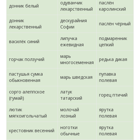
одуванчик
паслён
донник белый
лекарственный
каролинский
донник
дескурайния
паслён чёрный
лекарственный
Софии
липучка
подмаренник
василёк синий
ежевидная
цепкий
марь
горчак ползучий
редька дикая
многосеменная
пастушья сумка
пупавка
марь шведская
обыкновенная
полевая
сорго алеппское
латук
горец птичий
(гумай)
татарский
лютик
молочай
ярутка
мягкоигольчатый
лозный
полевая
ноготки
ярутка
крестовник весенний
обычные
полевая