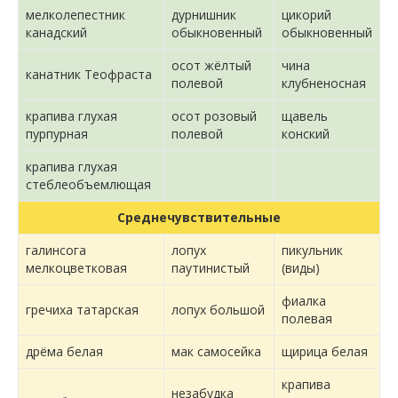
мелколепестник
дурнишник
цикорий
канадский
обыкновенный
обыкновенный
осот жёлтый
чина
канатник Теофраста
полевой
клубненосная
крапива глухая
осот розовый
щавель
пурпурная
полевой
конский
крапива глухая
стеблеобъемлющая
Среднечувствительные
галинсога
лопух
пикульник
мелкоцветковая
паутинистый
(виды)
фиалка
гречиха татарская
лопух большой
полевая
дрёма белая
мак самосейка
щирица белая
крапива
незабудка