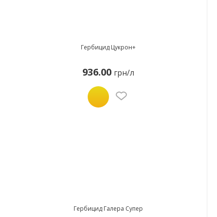
Гербицид Цукрон+
936.00
грн/л
Гербицид Галера Супер