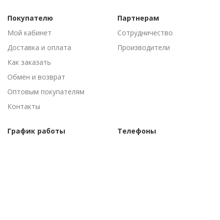
Покупателю
Партнерам
Мой кабинет
Сотрудничество
Доставка и оплата
Производители
Как заказать
Обмен и возврат
Оптовым покупателям
Контакты
График работы
Телефоны
Пн-Пт: 09:00 - 18:00
(095) 502-53-44
Сб-Вс: Выходные
(096) 502-53-44
©Торговый дом "АгроАнталь", 2010–
2026