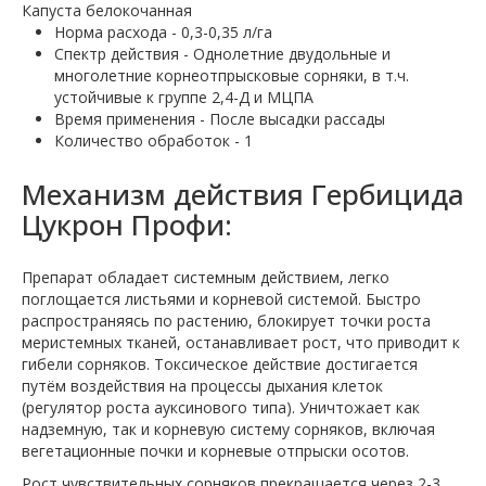
Капуста белокочанная
Норма расхода - 0,3-0,35 л/га
Спектр действия - Однолетние двудольные и
многолетние корнеотпрысковые сорняки, в т.ч.
устойчивые к группе 2,4-Д и МЦПА
Время применения - После высадки рассады
Количество обработок - 1
Механизм действия Гербицида
Цукрон Профи:
Препарат обладает системным действием, легко
поглощается листьями и корневой системой. Быстро
распространяясь по растению, блокирует точки роста
меристемных тканей, останавливает рост, что приводит к
гибели сорняков. Токсическое действие достигается
путём воздействия на процессы дыхания клеток
(регулятор роста ауксинового типа). Уничтожает как
надземную, так и корневую систему сорняков, включая
вегетационные почки и корневые отпрыски осотов.
Рост чувствительных сорняков прекращается через 2-3