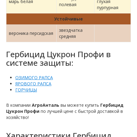
марь белая
глухая
полевая
пурпурная
Устойчивые
звездчатка
вероника персидская
средняя
Гербицид Цукрон Профи в
системе защиты:
ОЗИМОГО РАПСА
ЯРОВОГО РАПСА
ГОРЧИЦЫ
В компании
АгроАнталь
вы можете купить
Гербицид
Цукрон Профи
по лучшей цене с быстрой доставкой в ​​
хозяйство!
Характеристики
Гербицид