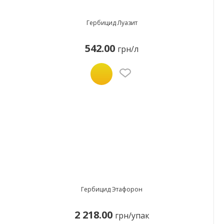
Гербицид Луазит
542.00
грн/л
Гербицид Этафорон
2 218.00
грн/упак