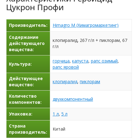
Цукрон Профи
Производитель:
Himagro M (Химагромаркетинг)
Содержание
клопиралид, 267 г/л + пиклорам, 67
действующего
г/л
вещества:
горчица
,
капуста
,
рапс озимый
,
Культура:
рапс яровой
Действующее
клопиралид
,
пиклорам
вещество:
Количество
двухкомпонентный
компонентов:
Упаковка:
1 л
,
5 л
Страна
Китай
производитель: