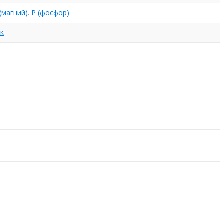
(магний)
,
P (фосфор)
к