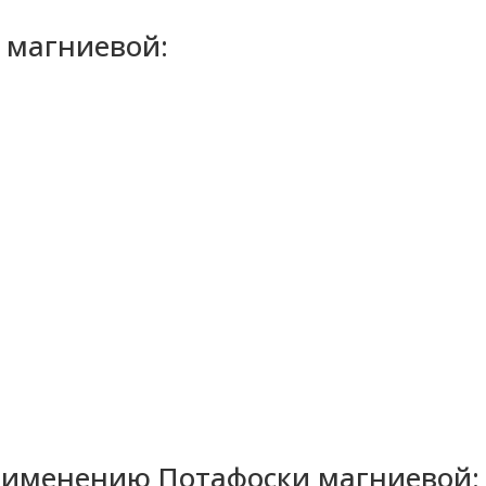
 магниевой:
именению Потафоски магниевой: