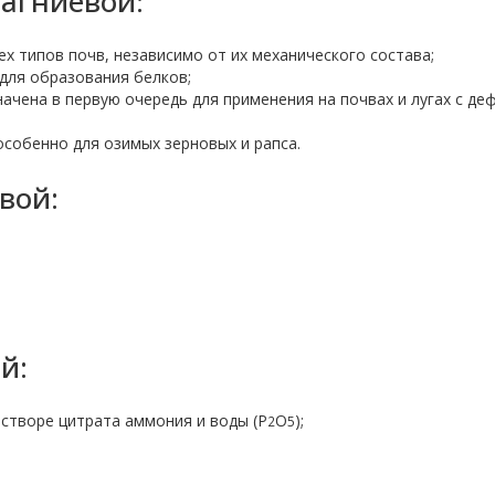
агниевой:
ех типов почв, независимо от их механического состава;
для образования белков;
ачена в первую очередь для применения на почвах и лугах с д
особенно для озимых зерновых и рапса.
вой:
й:
створе цитрата аммония и воды (P
O
);
2
5