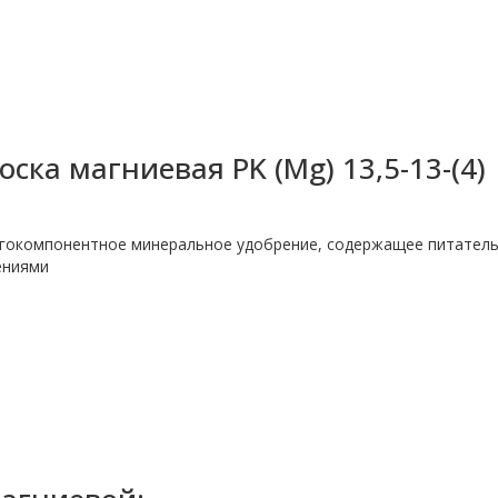
ска магниевая PK (Mg) 13,5-13-(4)
огокомпонентное минеральное удобрение, содержащее питател
ениями