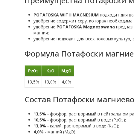
Преимущества Потафоски м
POTAFOSKA WITH MAGNESIUM
подходит для вс
удобрение содержит серу, которая необходима 
удобрение
POTAFOSKA Magnezowana
предназн
магния;
удобрение подходит для всех полевых культур, 
Формула Потафоски магние
P
O
K
O
MgO
2
5
2
13,5%
13,0%
4,0%
Состав Потафоски магниево
13,5%
- фосфор, растворимый в нейтральном ра
10,5%
- фосфор, растворимый в воде (P
O
);
2
5
13,0%
- калий, растворимый в воде (K
O);
2
4,0%
- магний (MgO).