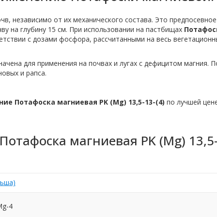
чв, независимо от их механического состава. Это предпосевное
ву на глубину 15 см. При использовании на пастбищах
Потафос
етствии с дозами фосфора, рассчитанными на весь вегетационн
ачена для применения на почвах и лугах с дефицитом магния. 
новых и рапса.
ие Потафоска магниевая PK (Mg) 13,5-13-(4)
по лучшей цене
Потафоска магниевая PK (Mg) 13,5-
льша)
Mg-4