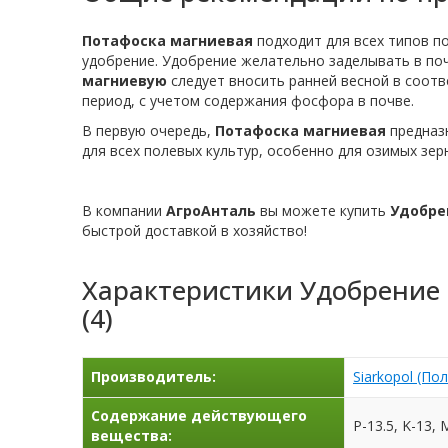
Потафоска магниевая
подходит для всех типов по
удобрение. Удобрение желательно заделывать в поч
магниевую
следует вносить ранней весной в соотв
период, с учетом содержания фосфора в почве.
В первую очередь,
Потафоска магниевая
предназн
для всех полевых культур, особенно для озимых зер
В компании
АгроАнталь
вы можете купить
Удобрен
быстрой доставкой в хозяйство!
Характеристики
Удобрение 
(4)
Производитель:
Siarkopol (По
Содержание действующего
P-13.5, K-13, 
вещества: