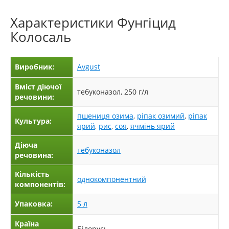
Характеристики
Фунгіцид
Колосаль
Виробник:
Avgust
Вміст діючої
тебуконазол, 250 г/л
речовини:
пшениця озима
,
ріпак озимий
,
ріпак
Культура:
ярий
,
рис
,
соя
,
ячмінь ярий
Діюча
тебуконазол
речовина:
Кількість
однокомпонентний
компонентів:
Упаковка:
5 л
Країна
Білорусь