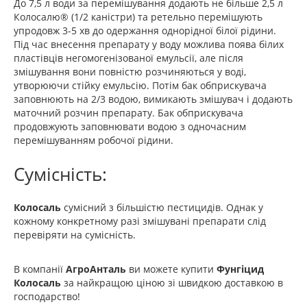
До 7,5 л води за перемішування додають не більше 2,5 л
Колосалю® (1/2 каністри) та ретельно перемішують
упродовж 3-5 хв до одержання однорідної білої рідини.
Під час внесення препарату у воду можлива поява білих
пластівців негомогенізованої емульсії, але після
змішування вони повністю розчиняються у воді,
утворюючи стійку емульсію. Потім бак обприскувача
заповнюють на 2/3 водою, вимикають змішувач і додають
маточний розчин препарату. Бак обприскувача
продовжують заповнювати водою з одночасним
перемішуванням робочої рідини.
Сумісність:
Колосаль
сумісний з більшістю пестицидів. Однак у
кожному конкретному разі змішувані препарати слід
перевіряти на сумісність.
В компанії
АгроАнталь
ви можете купити
Фунгіцид
Колосаль
за найкращою ціною зі швидкою доставкою в
господарство!