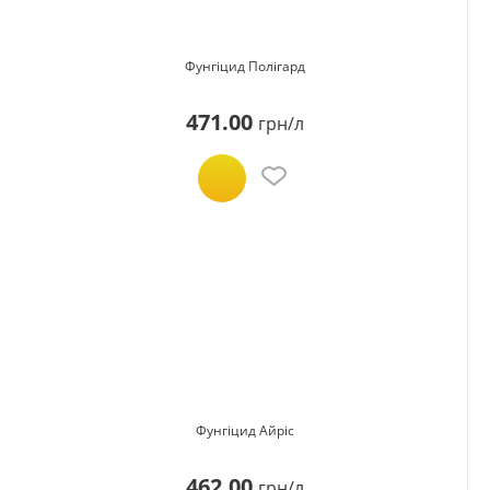
Фунгіцид Полігард
471.00
грн/л
Фунгіцид Айріс
462.00
грн/л