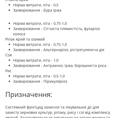
Норма витрати, л/га - 0,5
Захворювання - Бура іржа
Норма витрати, л/га - 0,75-1,0
Захворювання - Сітчаста плямистість, фузаріоз
колоса
Ріпак ярий та озимий
Норма витрати, л/га - 0,75-1,0
Захворювання - Альтернаріоз, рістрегулююча дія
Соя
Норма витрати, л/га - 1,0
Захворювання - Антракноз, іржа, борошниста роса
Рис
Норма витрати, л/га - 0,5-1,0
Захворювання - Пірикуляріоз
Призначення:
Системний фунгіцид захисної та лікувальної дії для
захисту зернових культур, ріпаку, рису і сої від комплексу
хвороб. Застосовується як ретардант на ріпаку восени та