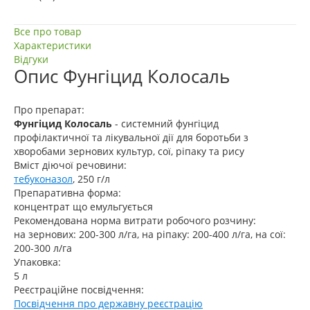
Все про товар
Характеристики
Відгуки
Опис
Фунгіцид Колосаль
Про препарат:
Фунгіцид Колосаль
- системний фунгіцид
профілактичної та лікувальної дії для боротьби з
хворобами зернових культур, сої, ріпаку та рису
Вміст діючої речовини:
тебуконазол
, 250 г/л
Препаративна форма:
концентрат що емульгується
Рекомендована норма витрати робочого розчину:
на зернових: 200-300 л/га, на ріпаку: 200-400 л/га, на сої:
200-300 л/га
Упаковка:
5 л
Реєстраційне посвідчення:
Посвідчення про державну реєстрацію