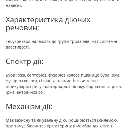
навесні.
Характеристика діючих
речовин:
Тебуконазол належить до групи триазолів, має системні
властивості.
Спектр дії:
Бура іржа, септоріоз, фузаріоз колоса пшениці; бура іржа,
фузаріоз колоса, сітчаста плямистість ячменю;
пірикуляріоз рису; альтернаріоз ріпаку; борошниста роса,
іржа, антракноз сої.
Механізм дії:
Має захисну та лікувальну дію. Поширюється ксилемою,
пригнічує біосинтез ергостерину в мембранах клітин