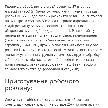
Пшеницю обробляють у стадії розвитку 37 (прапор.
листок) та (або) 51 (початок колосіння); ячмінь - у стадії
розвитку 32-49 (два вузли - розкриття останньої листкової
піхви). Проти фузаріозу колоса потрібно обробляти в
стадії розвитку 55-65 (колосіння - цвітіння). Рис
обприскують у стадії викидання волоті. Ріпак ярий - у
період вегетації за появи перших ознак захворювання
(фаза активного росту стебла - початок утворення
стручків у нижньому ярусі); ріпак озимий - восени у фазі
розетки із 4 - 5 листків та навесні - у фазі активного росту
(початок утворення стручків у нижньому ярусі). Обробку
сої проводять під час вегетації, профілактично та за
появи перших ознак захворювання (від фази першого
трійчастого листка до формування стручків).
Приготування робочого
розчину:
Спочатку потрібно приготувати маточний розчин
фунгіциду (концентрація - не більше 25% по препарату).