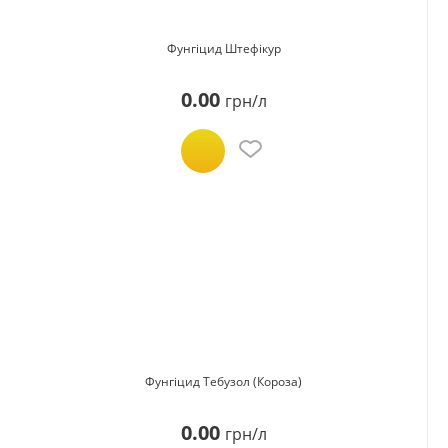
Фунгіцид Штефікур
0.00
грн/л
Фунгiцид Тебузол (Короза)
0.00
грн/л