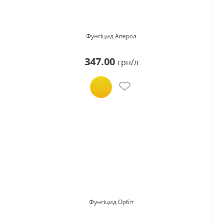
Фунгіцид Аперол
347.00
грн/л
Фунгіцид Орбіт