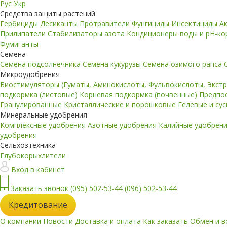
Рус
Укр
Средства защиты растений
Гербициды
Десиканты
Протравители
Фунгициды
Инсектициды
А
Прилипатели
Стабилизаторы азота
Кондиционеры воды и pH-к
Фумиганты
Семена
Семена подсолнечника
Семена кукурузы
Семена озимого рапса
Микроудобрения
Биостимуляторы (Гуматы, Аминокислоты, Фульвокислоты, Экст
подкормка (листовые)
Корневая подкормка (почвенные)
Предпо
Гранулированные
Кристаллические и порошковые
Гелевые и су
Минеральные удобрения
Комплексные удобрения
Азотные удобрения
Калийные удобрен
удобрения
Сельхозтехника
Глубокорыхлители
Вход в кабинет
Заказать звонок
(095) 502-53-44
(096) 502-53-44
Кредитование
О компании
Новости
Доставка и оплата
Как заказать
Обмен и в