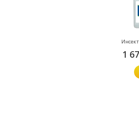
Инсект
1 6