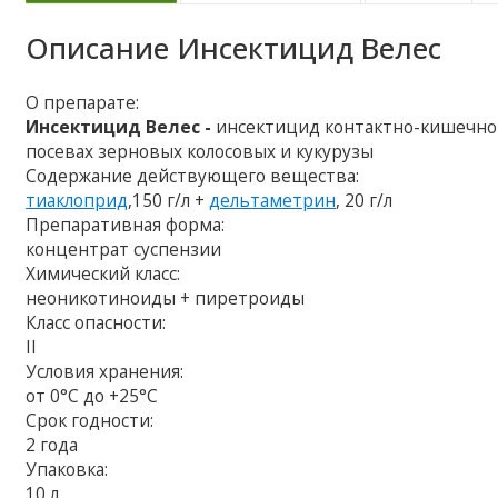
Описание
Инсектицид Велес
О препарате:
Инсектицид Велес -
инсектицид контактно-кишечног
посевах зерновых колосовых и кукурузы
Содержание действующего вещества:
тиаклоприд
,150 г/л +
дельтаметрин
, 20 г/л
Препаративная форма:
концентрат суспензии
Химический класс:
неоникотиноиды + пиретроиды
Класс опасности:
ІІ
Условия хранения:
от 0°С до +25°С
Срок годности:
2 года
Упаковка:
10 л