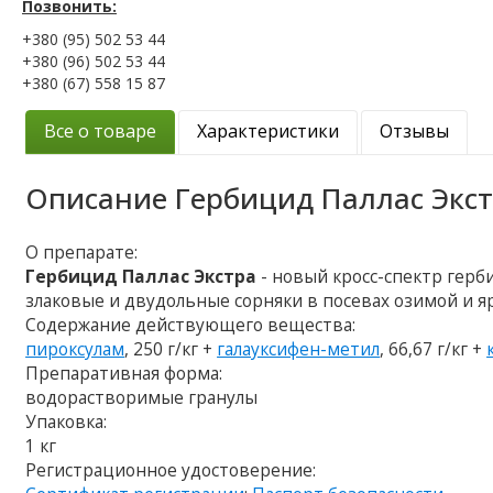
Позвонить:
+380 (95) 502 53 44
+380 (96) 502 53 44
+380 (67) 558 15 87
Все о товаре
Характеристики
Отзывы
Описание
Гербицид Паллас Экс
О препарате:
Гербицид Паллас Экстра
- новый кросс-спектр гер
злаковые и двудольные сорняки в посевах озимой и
Содержание действующего вещества:
пироксулам
, 250 г/кг +
галауксифен-метил
, 66,67 г/кг +
Препаративная форма:
водорастворимые гранулы
Упаковка:
1 кг
Регистрационное удостоверение: