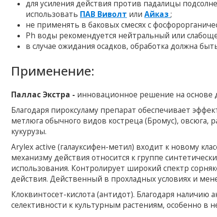
для усиления действия против падалицы подсолне
использовать
ПАВ
Виволт
или
Айказ
;
не применять в баковых смесях с фосфорорганиче
Ph воды рекомендуется нейтральный или слабоще
в случае ожидания осадков, обработка должна быть
Применение:
Паллас Экстра -
инновационное решение на основе д
Благодаря пироксуламу препарат обеспечивает эффек
метлюга обычного видов костреца (Бромус), овсюга, р
кукурузы.
Arylex active (галауксифен-метил) входит к новому кл
механизму действия относится к группе синтетически
использования. Контролирует широкий спектр сорняк
действия. Действенный в прохладных условиях и мене
Клоквинтосет-кислота (антидот). Благодаря наличию 
селективности к культурным растениям, особенно в н