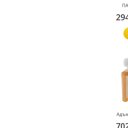
ПА
29
Адъю
70