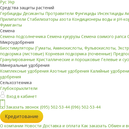
Рус
Укр
Средства защиты растений
Гербициды
Десиканты
Протравители
Фунгициды
Инсектициды
А
Прилипатели
Стабилизаторы азота
Кондиционеры воды и pH-к
Фумиганты
Семена
Семена подсолнечника
Семена кукурузы
Семена озимого рапса
Микроудобрения
Биостимуляторы (Гуматы, Аминокислоты, Фульвокислоты, Экст
подкормка (листовые)
Корневая подкормка (почвенные)
Предпо
Гранулированные
Кристаллические и порошковые
Гелевые и су
Минеральные удобрения
Комплексные удобрения
Азотные удобрения
Калийные удобрен
удобрения
Сельхозтехника
Глубокорыхлители
Вход в кабинет
Заказать звонок
(095) 502-53-44
(096) 502-53-44
Кредитование
О компании
Новости
Доставка и оплата
Как заказать
Обмен и в