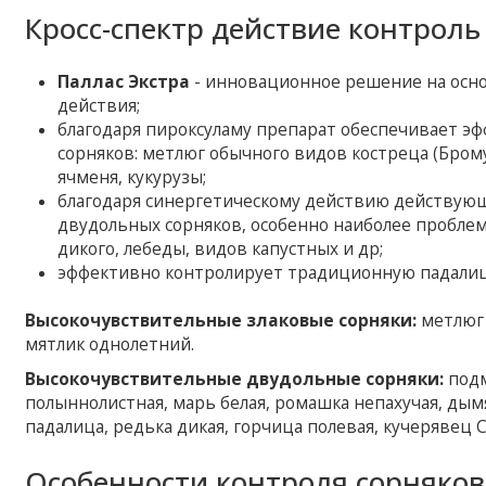
Кросс-спектр действие контроль
Паллас Экстра
- инновационное решение на осн
действия;
благодаря пироксуламу препарат обеспечивает э
сорняков: метлюг обычного видов костреца (Брому
ячменя, кукурузы;
благодаря синергетическому действию действую
двудольных сорняков, особенно наиболее проблем
дикого, лебеды, видов капустных и др;
эффективно контролирует традиционную падалицу
Высокочувствительные злаковые сорняки:
метлюг 
мятлик однолетний.
Высокочувствительные двудольные сорняки:
подм
полыннолистная, марь белая, ромашка непахучая, дымя
падалица, редька дикая, горчица полевая, кучерявец 
Особенности контроля сорняков