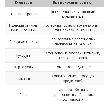
Культура
Вредоносный объект
Пшеничный трипс, пьявицы,
Пшеница яровая
злаковые тли
Пшеница озимая,
Хлебный турун, хлебные клопы,
ячмень озимый
тли, трипсы, пьявицы
Свекловичные долгоносики,
Сахарная свекла
свекловичная блошка
Стеблевой и луговой мотыльки,
Кукуруза
хлопковая совка
Картофель
Комплекс вредителей
Совки, комплекс сосущих
Томаты
вредителей
Скрытнохоботники,
Рапс
крестоцветные блошки,
долгоносики