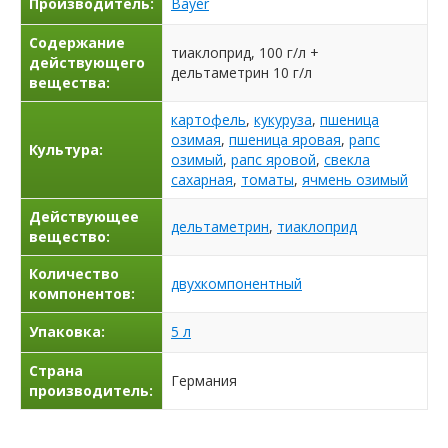
Производитель:
Bayer
Содержание
тиаклоприд, 100 г/л +
действующего
дельтаметрин 10 г/л
вещества:
картофель
,
кукуруза
,
пшеница
озимая
,
пшеница яровая
,
рапс
Культура:
озимый
,
рапс яровой
,
свекла
сахарная
,
томаты
,
ячмень озимый
Действующее
дельтаметрин
,
тиаклоприд
вещество:
Количество
двухкомпонентный
компонентов:
Упаковка:
5 л
Страна
Германия
производитель: