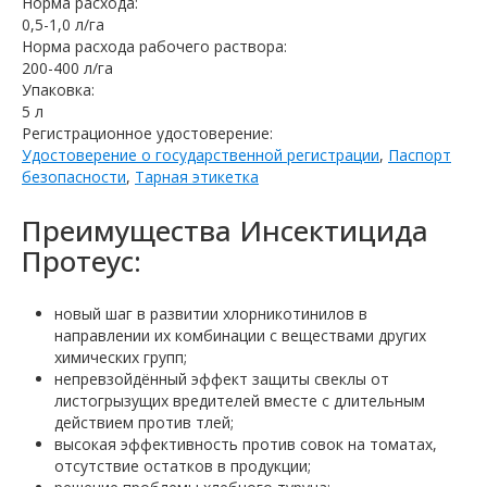
Норма расхода:
0,5-1,0 л/га
Норма расхода рабочего раствора:
200-400 л/га
Упаковка:
5 л
Регистрационное удостоверение:
Удостоверение о государственной регистрации
,
Паспорт
безопасности
,
Тарная этикетка
Преимущества Инсектицида
Протеус:
новый шаг в развитии хлорникотинилов в
направлении их комбинации с веществами других
химических групп;
непревзойдённый эффект защиты свеклы от
листогрызущих вредителей вместе с длительным
действием против тлей;
высокая эффективность против совок на томатах,
отсутствие остатков в продукции;