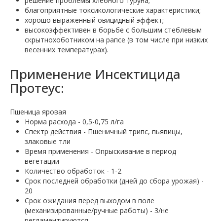
решение проблемы хлебного туруна;
благоприятные токсикологические характеристики;
хорошо выраженный овицидный эффект;
высокоэффективен в борьбе с большим стеблевым
скрытнохоботником на рапсе (в том числе при низких
весенних температурах).
Применение Инсектицида
Протеус:
Пшеница яровая
Норма расхода - 0,5-0,75 л/га
Спектр действия - Пшеничный трипс, пьявицы,
злаковые тли
Время применения - Опрыскивание в период
вегетации
Количество обработок - 1-2
Срок последней обработки (дней до сбора урожая) -
20
Срок ожидания перед выходом в поле
(механизированные/ручные работы) - 3/не
регламентируются