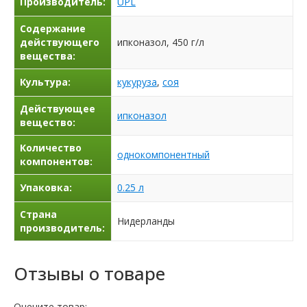
Производитель:
UPL
Содержание
действующего
ипконазол, 450 г/л
вещества:
Культура:
кукуруза
,
соя
Действующее
ипконазол
вещество:
Количество
однокомпонентный
компонентов:
Упаковка:
0.25 л
Страна
Нидерланды
производитель:
Отзывы о товаре
Оцените товар: