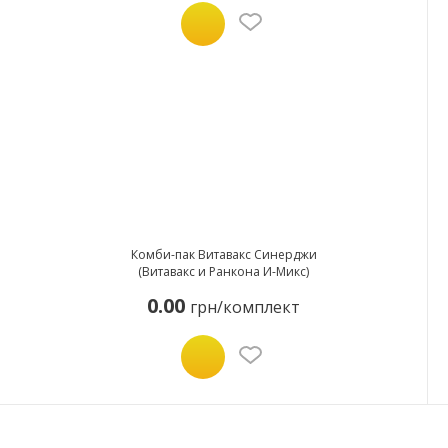
Комби-пак Витавакс Синерджи
(Витавакс и Ранкона И-Микс)
0.00
грн/комплект