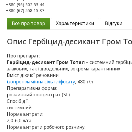
+380 (96) 502 53 44
+380 (67) 558 15 87
Все про товар
Характеристики
Відгуки
Опис
Гербіцид-десикант Гром Т
Про препарат:
Гербіцид-десикант Гром Тотал
– системний гербіци
злакових, так і дводольних, зокрема карантинних
Вміст діючої речовини:
ізопропіламінна сіль гліфосату
, 480 г/л
Препаративна форма:
розчинний концентрат (SL)
Спосіб дії:
системний
Норма витрати:
2,0-6,0 л/га
Норма витрати робочого розчину: