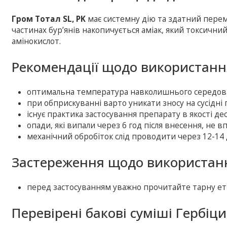
Гром Тотал SL, PK
має системну дію та здатний перем
частинах бур’янів накопичується аміак, який токсичний
амінокислот.
Рекомендації щодо використанн
оптимальна температура навколишнього середови
при обприску­ванні варто уникати зносу на сусідні 
існує практика застосування препарату в якості де
опади, які випали через 6 год після внесення, не в
механічний обробіток слід проводити через 12-14 
Застереження щодо використанн
перед застосуванням уважно прочитайте тарну ет
Перевірені бакові суміші Гербіц