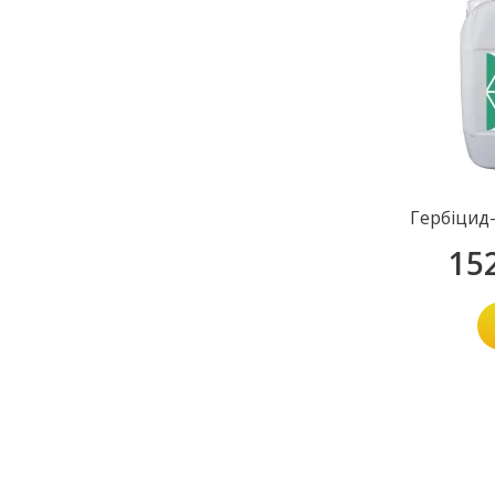
Гербіцид
15