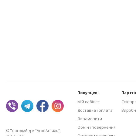
Покупцеві
Партн
Мій кабінет
Співпр
Доставка і оплата
Виробн
Як замовити
Обмін і повернення
© Торговий дім "АгроАнталь",
Оптовим покупцям