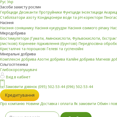
Рус
Укр
Засоби захисту рослин
Гербіциди
Десиканти
Протруйники
Фунгіциди
Інсектициди
Акари
Стабілізатори азоту
Кондиціонери води та pH-коректори
Пінога
Насіння
Насіння соняшнику
Насіння кукурудзи
Насіння озимого ріпаку
Нас
Мікродобрива
Біостимулятори (Гумати, Амінокислоти, Фульвокислоти, Екстра
(листкові)
Кореневе підживлення (ґрунтові)
Передпосівна обробк
Кристалічні та порошкові
Гелеві та суспензійні
Мінеральні добрива
Комплексні добрива
Азотні добрива
Калійні добрива
Магнієві д
Сільгосптехніка
Глибокорозпушувачі
Вхід в кабінет
Замовити дзвінок
(095) 502-53-44
(096) 502-53-44
Кредитування
Про компанію
Новини
Доставка і оплата
Як замовити
Обмін і по