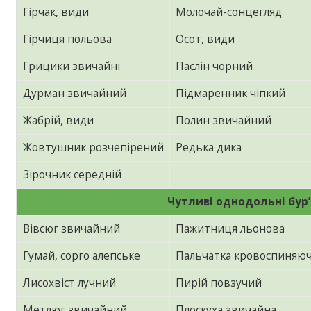
Гірчак, види
Молочай-сонцегляд
Гірчиця польова
Осот, види
Грицики звичайні
Паслін чорний
Дурман звичайний
Підмаренник чіпкий
Жабрій, види
Полин звичайний
Жовтушник розчепірений
Редька дика
Зірочник середній
Чутливі однодольні бур
Вівсюг звичайний
Пажитниця льонова
Гумай, сорго алепське
Пальчатка кровоспиняю
Лисохвіст лучний
Пирій повзучий
Метлюг звичайний
Плоскуха звичайна