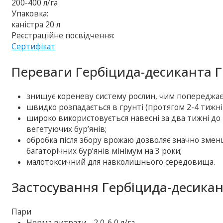
200-400 л/га
Упаковка:
каністра 20 л
Реєстраційне посвідчення:
Сертифікат
Переваги Гербіцида-десиканта Г
знищує кореневу систему рослин, чим попереджає 
швидко розпадається в грунті (протягом 2-4 тижні
широко використовується навесні за два тижні до 
вегетуючих бур’янів;
обробка після збору врожаю дозволяє значно зме
багаторічних бур’янів мінімум на 3 роки;
малотоксичний для навколишнього середовища.
Застосування Гербіцида-десикан
Пари
Норма витрати - 2,0-6,0 л/га