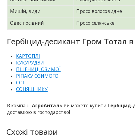
Мишій, види
Просо волосовидне
Овес посівний
Просо селянське
Гербіцид-десикант Гром Тотал в 
КАРТОПЛІ
КУКУРУДЗИ
ПШЕНИЦІ ОЗИМОЇ
РІПАКУ ОЗИМОГО
СОЇ
СОНЯШНИКУ
В компанії
АгроАнталь
ви можете купити
Гербіцид-
доставкою в господарство!
Схожі товари