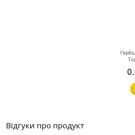
Гербі
То
0
Відгуки про продукт