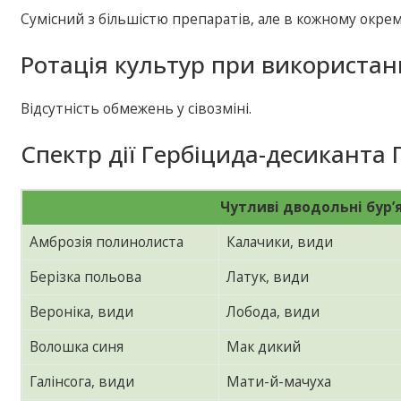
Сумісний з більшістю препаратів, але в кожному окрем
Ротація культур при використан
Відсутність обмежень у сівозміні.
Спектр дії Гербіцида-десиканта 
Чутливі дводольні бур’
Амброзія полинолиста
Калачики, види
Берізка польова
Латук, види
Вероніка, види
Лобода, види
Волошка синя
Мак дикий
Галінсога, види
Мати-й-мачуха