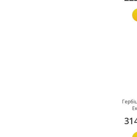
Гербі
Е
31