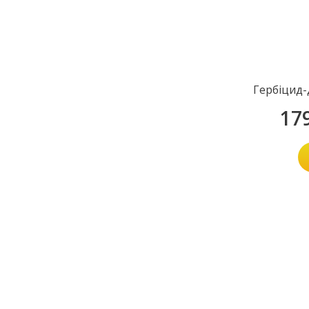
Гербіцид-
17