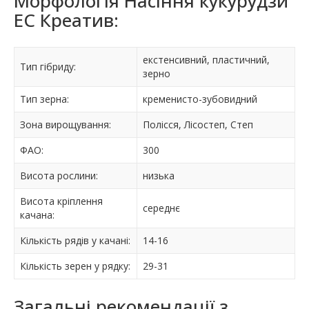
Морфологія Насіння кукурудзи
ЕС Креатив:
екстенсивний, пластичний,
Тип гібриду:
зерно
Тип зерна:
кременисто-зубовидний
Зона вирощування:
Полісся, Лісостеп, Степ
ФАО:
300
Висота рослини:
низька
Висота кріплення
середнє
качана:
Кількість рядів у качані:
14-16
Кількість зерен у рядку:
29-31
Загальні рекомендації з