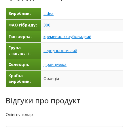
Виробник:
Lidea
ФАО гібриду:
300
Тип зерна:
кременисто-зубовидний
Група
середньостиглий
стиглості:
Селекція:
французька
Країна
Франція
виробник:
Відгуки про продукт
Оцініть товар