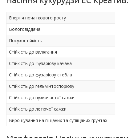
Насіння кукурудзи ЕС Креатив:
Енергія початкового росту
Вологовіддача
Посухостійкість
Стійкість до вилягання
Стійкість до фузаріозу качана
Стійкість до фузаріозу стебла
Стійкість до гельмінтоспоріозу
Стійкість до пухирчастої сажки
Стійкість до летючої сажки
Вирощування на піщаних та супіщаних ґрунтах