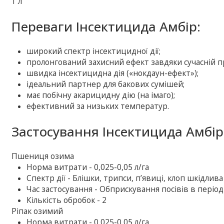
1 л
Переваги Інсектицида Амбір:
широкий спектр інсектицидної дії;
пролонгований захисний ефект завдяки сучасній п
швидка інсектицидна дія («нокдаун-ефект»);
ідеальний партнер для бакових сумішей;
має побічну акарицидну дію (на імаго);
ефективний за низьких температур.
Застосування Інсектицида Амбір
Пшениця озима
Норма витрати - 0,025-0,05 л/га
Спектр дії - Блішки, трипси, п’явиці, клоп шкідли
Час застосування - Обприскування посівів в період
Кількість обробок - 2
Ріпак озимий
Норма витрати - 0,025-0,05 л/га