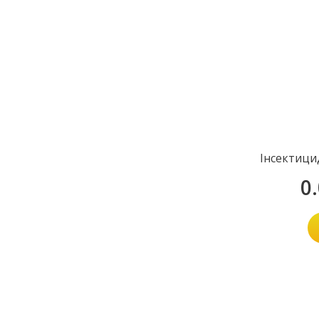
Інсектици
0