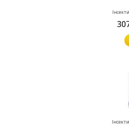
Інсект
30
Інсект