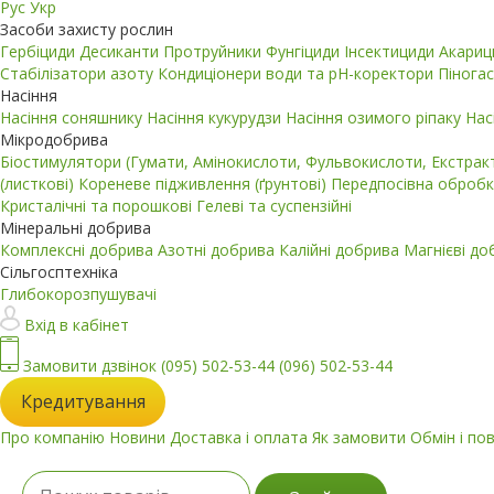
Рус
Укр
Засоби захисту рослин
Гербіциди
Десиканти
Протруйники
Фунгіциди
Інсектициди
Акари
Стабілізатори азоту
Кондиціонери води та pH-коректори
Пінога
Насіння
Насіння соняшнику
Насіння кукурудзи
Насіння озимого ріпаку
Нас
Мікродобрива
Біостимулятори (Гумати, Амінокислоти, Фульвокислоти, Екстра
(листкові)
Кореневе підживлення (ґрунтові)
Передпосівна обробк
Кристалічні та порошкові
Гелеві та суспензійні
Мінеральні добрива
Комплексні добрива
Азотні добрива
Калійні добрива
Магнієві д
Сільгосптехніка
Глибокорозпушувачі
Вхід в кабінет
Замовити дзвінок
(095) 502-53-44
(096) 502-53-44
Кредитування
Про компанію
Новини
Доставка і оплата
Як замовити
Обмін і по