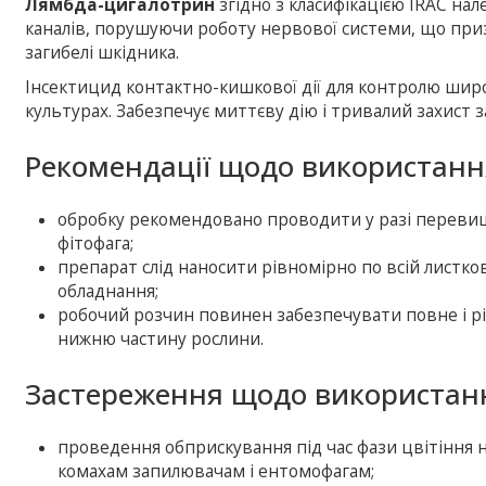
Лямбда-цигалотрин
згідно з класифікацією IRAC нал
каналів, порушуючи роботу нервової системи, що при
загибелі шкідника.
Інсектицид контактно-кишкової дії для контролю широ
культурах. Забезпечує миттєву дію і тривалий захист 
Рекомендації щодо використанн
обробку рекомендовано проводити у разі перевищ
фітофага;
препарат слід наносити рівномірно по всій листк
обладнання;
робочий розчин повинен забезпечувати повне і р
нижню частину рослини.
Застереження щодо використанн
проведення обприскування під час фази цвітіння 
комахам запилювачам і ентомофагам;