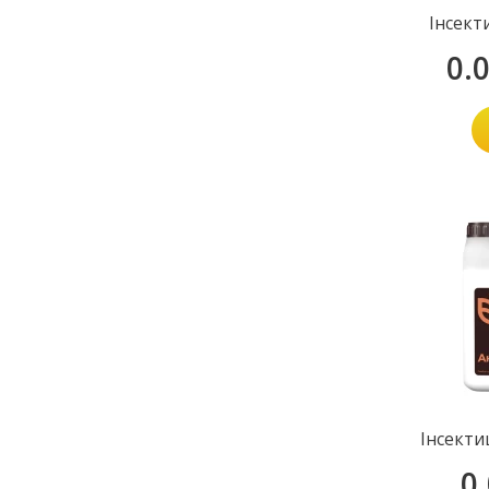
Інсект
0.
Інсекти
0