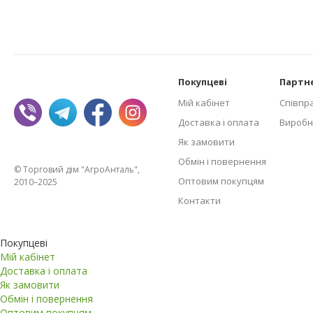
Покупцеві
Партн
Мій кабінет
Співпр
Доставка і оплата
Виробн
Як замовити
Обмін і повернення
© Торговий дім "АгроАнталь",
Оптовим покупцям
2010–2025
Контакти
Покупцеві
Мій кабінет
Доставка і оплата
Як замовити
Обмін і повернення
Оптовим покупцям