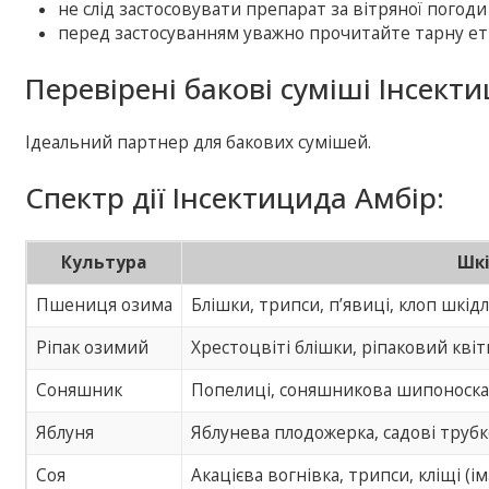
не слід застосовувати препарат за вітряної погоди
перед застосуванням уважно прочитайте тарну ет
Перевірені бакові суміші Інсект
Ідеальний партнер для бакових сумішей.
Спектр дії Інсектицида Амбір:
Культура
Шкі
Пшениця озима
Блішки, трипси, п’явиці, клоп шкі
Ріпак озимий
Хрестоцвіті блішки, ріпаковий квітк
Соняшник
Попелиці, соняшникова шипоноска,
Яблуня
Яблунева плодожерка, садові трубко
Соя
Акацієва вогнівка, трипси, кліщі (ім