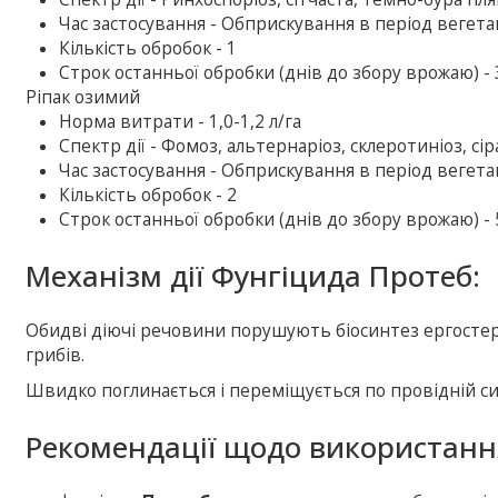
Час застосування - Обприскування в період вегетац
Кількість обробок - 1
Строк останньої обробки (днів до збору врожаю) - 
Ріпак озимий
Норма витрати - 1,0-1,2 л/га
Спектр дії - Фомоз, альтернаріоз, склеротиніоз, сі
Час застосування - Обприскування в період вегетац
Кількість обробок - 2
Строк останньої обробки (днів до збору врожаю) - 
Механізм дії Фунгіцида Протеб:
Обидві діючі речовини порушують біосинтез ергостер
грибів.
Швидко поглинається і переміщується по провідній си
Рекомендації щодо використанн