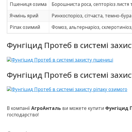
Пшениця озима
Борошниста роса, септоріоз листя та
Ячмінь ярий
Ринхоспоріоз, сітчаста, темно-бура
Ріпак озимий
Фомоз, альтернаріоз, склеротиніоз,
Фунгіцид Протеб в системі захи
Фунгіцид Протеб в системі захис
В компанії
АгроАнталь
ви можете купити
Фунгіцид 
господарство!