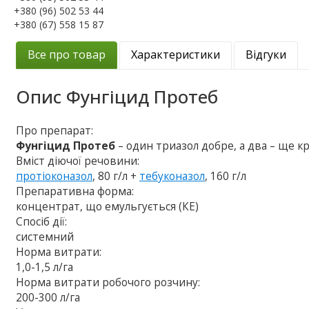
+380 (96) 502 53 44
+380 (67) 558 15 87
Все про товар
Характеристики
Відгуки
Опис
Фунгіцид Протеб
Про препарат:
Фунгіцид Протеб
– один триазол добре, а два – ще к
Вміст діючої речовини:
протіоконазол
, 80 г/л +
тебуконазол
, 160 г/л
Препаративна форма:
концентрат, що емульгується (КЕ)
Спосіб дії:
системний
Норма витрати:
1,0-1,5 л/га
Норма витрати робочого розчину:
200-300 л/га