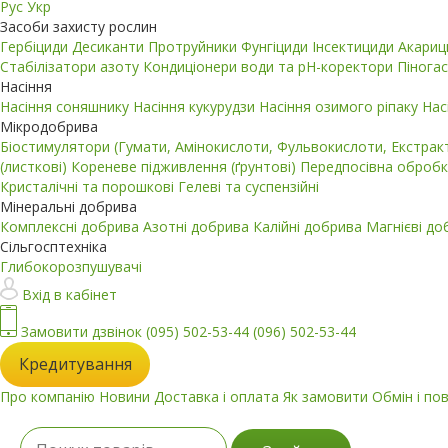
Рус
Укр
Засоби захисту рослин
Гербіциди
Десиканти
Протруйники
Фунгіциди
Інсектициди
Акари
Стабілізатори азоту
Кондиціонери води та pH-коректори
Пінога
Насіння
Насіння соняшнику
Насіння кукурудзи
Насіння озимого ріпаку
Нас
Мікродобрива
Біостимулятори (Гумати, Амінокислоти, Фульвокислоти, Екстра
(листкові)
Кореневе підживлення (ґрунтові)
Передпосівна обробк
Кристалічні та порошкові
Гелеві та суспензійні
Мінеральні добрива
Комплексні добрива
Азотні добрива
Калійні добрива
Магнієві д
Сільгосптехніка
Глибокорозпушувачі
Вхід в кабінет
Замовити дзвінок
(095) 502-53-44
(096) 502-53-44
Кредитування
Про компанію
Новини
Доставка і оплата
Як замовити
Обмін і по