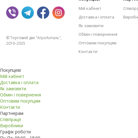
Мій кабінет
Співпр
Доставка і оплата
Виробн
Як замовити
Обмін і повернення
© Торговий дім "АгроАнталь",
Оптовим покупцям
2010–2025
Контакти
Покупцеві
Мій кабінет
Доставка і оплата
Як замовити
Обмін і повернення
Оптовим покупцям
Контакти
Партнерам
Співпраця
Виробники
Графік роботи
Пн-Пт: 09:00 - 18:00