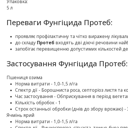
Упаковка:
5 л
Переваги Фунгіцида Протеб:
проявляє профілактичну та чітко виражену лікувал
до складу
Протеб
входять дві діючі речовини найб
запобігає перевищенню допустимих кількостей дезо
Застосування Фунгіцида Протеб:
Пшениця озима
Норма витрати - 1,0-1,5 л/га
Спектр дії - Борошниста роса, септоріоз листя та ко
Час застосування - Обприскування в період вегетац
Кількість обробок - 1
Строк останньої обробки (днів до збору врожаю) - 
Ячмінь ярий
Норма витрати - 1,0-1,5 л/га
Спектр дії - Ринхоспоріоз, сітчаста, темно-бура пля