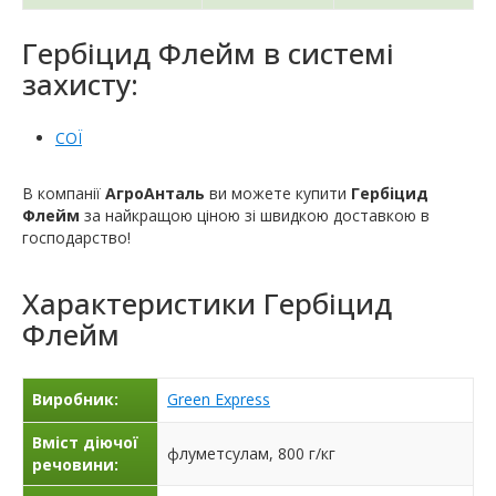
Гербіцид Флейм в системі
захисту:
СОЇ
В компанії
АгроАнталь
ви можете купити
Гербіцид
Флейм
за найкращою ціною зі швидкою доставкою в
господарство!
Характеристики
Гербіцид
Флейм
Виробник:
Green Express
Вміст діючої
флуметсулам, 800 г/кг
речовини: