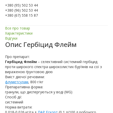
+380 (95) 502 53 44
+380 (96) 502 53 44
+380 (67) 558 15 87
Все про товар
Характеристики
Відгуки
Опис
Гербіцид Флейм
Про препарат:
Гербіцид Флейм
– селективний системний гербіцид
проти широкого спектра широколистих бур’янів на сої з
вираженою ґрунтовою дією
Вміст діючої речовини:
флуметсулам
, 800 г/кг
Препаративна форма:
гранули, що диспергуються у воді (WG)
Спосіб дії:
системний
Норма витрати:
0,018-0,026 кг/га +
ПАР Ескорт
(0,1 л/100 л робочого