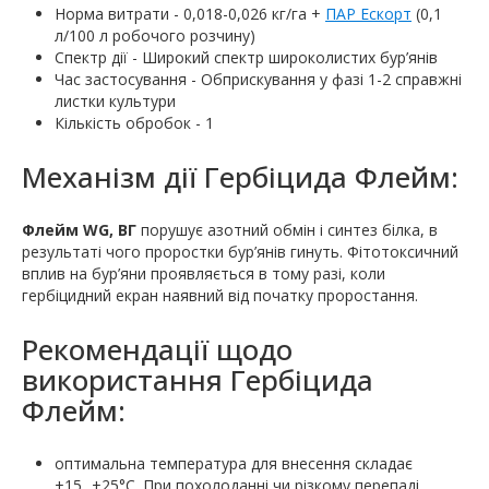
Норма витрати - 0,018-0,026 кг/га +
ПАР Ескорт
(0,1
л/100 л робочого розчину)
Спектр дії - Широкий спектр широколистих бур’янів
Час застосування - Обприскування у фазі 1-2 справжні
листки культури
Кількість обробок - 1
Механізм дії Гербіцида Флейм:
Флейм WG, ВГ
порушує азотний обмін і синтез білка, в
результаті чого проростки бур’янів гинуть. Фітотоксичний
вплив на бур’яни проявляється в тому разі, коли
гербіцидний екран наявний від початку проростання.
Рекомендації щодо
використання Гербіцида
Флейм:
оптимальна температура для внесення складає
+15...+25°С. При похолоданні чи різкому перепаді