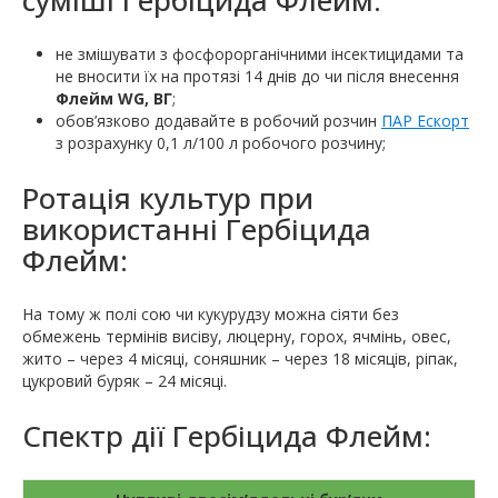
суміші Гербіцида Флейм:
не змішувати з фосфорорганічними інсектицидами та
не вносити їх на протязі 14 днів до чи після внесення
Флейм WG, ВГ
;
обов’язково додавайте в робочий розчин
ПАР Ескорт
з розрахунку 0,1 л/100 л робочого розчину;
Ротація культур при
використанні Гербіцида
Флейм:
На тому ж полі сою чи кукурудзу можна сіяти без
обмежень термінів висіву, люцерну, горох, ячмінь, овес,
жито – через 4 місяці, соняшник – через 18 місяців, ріпак,
цукровий буряк – 24 місяці.
Спектр дії Гербіцида Флейм: