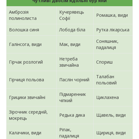
Чутливі двосім’ядольні бур’яни
Амброзія
Кучерявець
Ромашка, види
полинолиста
Софії
Волошка синя
Лобода біла
Рутка лікарська
Соняшник,
Галінсога, види
Мак, види
падалиця
Нетреба
Гірчак розлогий
Спориш
звичайна
Талабан
Гірчиця польова
Паслін чорний
польовий
Підмаренник
Грицики звичайні
Циклахена
чіпкий
Зірочник середній,
Редька дика
Щавель, види
мокрець
Ріпак,
Калачики, види
Щириця, види
падалиця