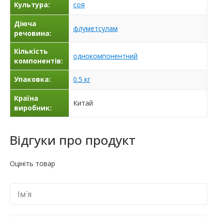
Культура:
соя
Діюча
флуметсулам
речовина:
Кількість
однокомпонентний
компонентів:
Упаковка:
0.5 кг
Країна
Китай
виробник:
Відгуки про продукт
Оцініть товар