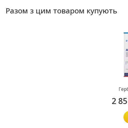
Разом з цим товаром купують
Гер
2 8