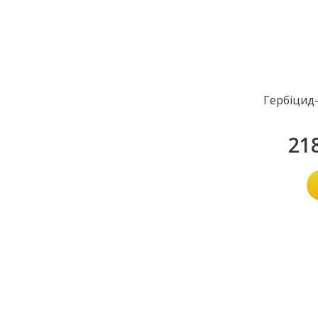
Гербіцид
21