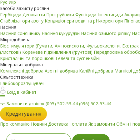
Рус
Укр
Засоби захисту рослин
Гербіциди
Десиканти
Протруйники
Фунгіциди
Інсектициди
Акари
Стабілізатори азоту
Кондиціонери води та pH-коректори
Пінога
Насіння
Насіння соняшнику
Насіння кукурудзи
Насіння озимого ріпаку
Нас
Мікродобрива
Біостимулятори (Гумати, Амінокислоти, Фульвокислоти, Екстра
(листкові)
Кореневе підживлення (ґрунтові)
Передпосівна обробк
Кристалічні та порошкові
Гелеві та суспензійні
Мінеральні добрива
Комплексні добрива
Азотні добрива
Калійні добрива
Магнієві д
Сільгосптехніка
Глибокорозпушувачі
Вхід в кабінет
Замовити дзвінок
(095) 502-53-44
(096) 502-53-44
Кредитування
Про компанію
Новини
Доставка і оплата
Як замовити
Обмін і по