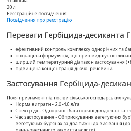
Упаковка:
20 л
Реєстраційне посвідчення:
Посвідчення про реєстрацію
Переваги Гербіцида-десиканта Ге
ефективний контроль комплексу однорічних та бага
покращена формуляція, що пришвидшує поглинанн
ширший температурний діапазон застосування (+8
підвищена концентрація діючої речовини.
Застосування Гербіцида-десикант
Поля призначені під посіви сільськогосподарських кул
Норма витрати - 2,0-4,0 л/га
Спектр дії - Однорічні і багаторічні дводольні та з
Час застосування - Обприскування вегетуючих бур
вегетуючих бур’янах за два тижні до висівання (д
ранньовесняного закриття вологи)