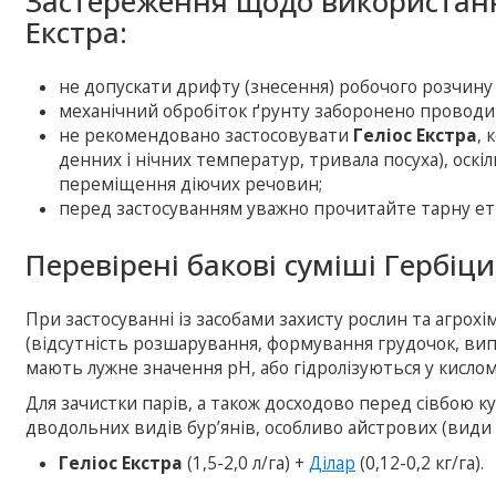
Застереження щодо використанн
Екстра:
не допускати дрифту (знесення) робочого розчину з
механічний обробіток ґрунту заборонено проводит
не рекомендовано застосовувати
Геліос Екстра
, 
денних і нічних температур, тривала посуха), оск
переміщення діючих речовин;
перед застосуванням уважно прочитайте тарну ет
Перевірені бакові суміші Гербіци
При застосуванні із засобами захисту рослин та агрох
(відсутність розшарування, формування грудочок, випа
мають лужне значення рН, або гідролізуються у кисло
Для зачистки парів, а також досходово перед сівбою к
дводольних видів бур’янів, особливо айстрових (види ос
Геліос Екстра
(1,5-2,0 л/га) +
Ділар
(0,12-0,2 кг/га).