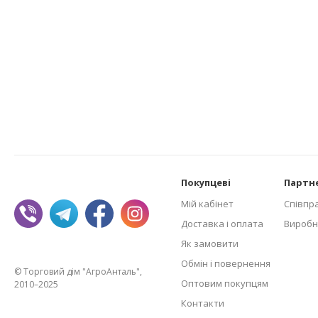
Покупцеві
Партн
Мій кабінет
Співпр
Доставка і оплата
Виробн
Як замовити
Обмін і повернення
© Торговий дім "АгроАнталь",
Оптовим покупцям
2010–2025
Контакти