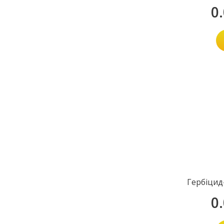
0
Гербіцид
0