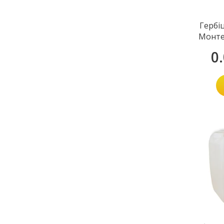
Гербі
Монте
0