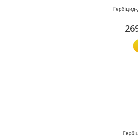
Гербіцид-
26
Гербі