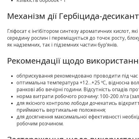
Кількість обробок - 1
Механізм дії Гербіцида-десиканта
Гліфосат є інгібітором синтезу ароматичних кислот, як
середину рослин і переміщується до точок росту, бл
як надземних, так і підземних частин бур’янів.
Рекомендації щодо використання
обприскування рекомендовано проводити під час ак
оптимальна температура +12…+25 ºС, відносна волог
ранкові або вечірні години. Відсутність опадів про
норма витрати робочого розчину: 100-200 л/га (за
для якісного контролю лободи дочекатись відкриття
приймають вертикальне положення;
для досягнення максимальної ефективності необхі
робочим розчином.