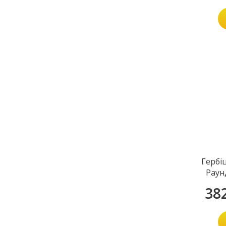
Гербі
Раун
38