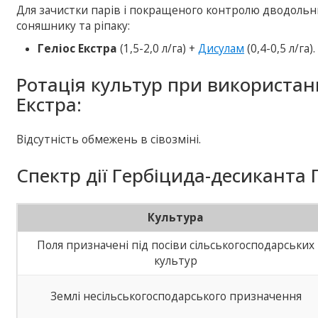
Для зачистки парів і покращеного контролю дводольни
соняшнику та ріпаку:
Геліос Екстра
(1,5-2,0 л/га) +
Дисулам
(0,4-0,5 л/га).
Ротація культур при використан
Екстра:
Відсутність обмежень в сівозміні.
Спектр дії Гербіцида-десиканта Г
Культура
Поля призначені під посіви сільськогосподарських
культур
Землі несільськогосподарського призначення