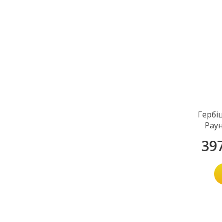
Гербі
Рау
39