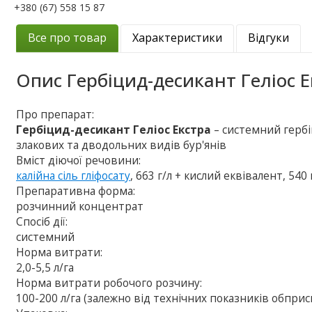
+380 (67) 558 15 87
Все про товар
Характеристики
Відгуки
Опис
Гербіцид-десикант Геліос 
Про препарат:
Гербіцид-десикант Геліос Екстра
– системний гербі
злакових та дводольних видів бур'янів
Вміст діючої речовини:
калійна сіль гліфосату
, 663 г/л + кислий еквівалент, 540 
Препаративна форма:
розчинний концентрат
Спосіб дії:
системний
Норма витрати:
2,0-5,5 л/га
Норма витрати робочого розчину:
100-200 л/га (залежно від технічних показників обприс