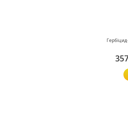
Гербіцид
35