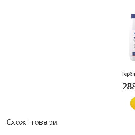
Гербі
28
Схожі товари