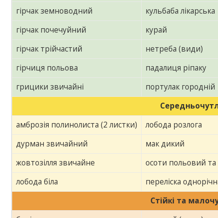
гірчак земноводний
кульбаба лікарська
гірчак почечуйний
курай
гірчак трійчастий
нетреба (види)
гірчиця польова
падалиця ріпаку
грицики звичайні
портулак городній
Середньочутл
амброзія полинолиста (2 листки)
лобода розлога
дурман звичайний
мак дикий
жовтозілля звичайне
осоти польовий та
лобода біла
переліска однорічн
Стійкі та малоч