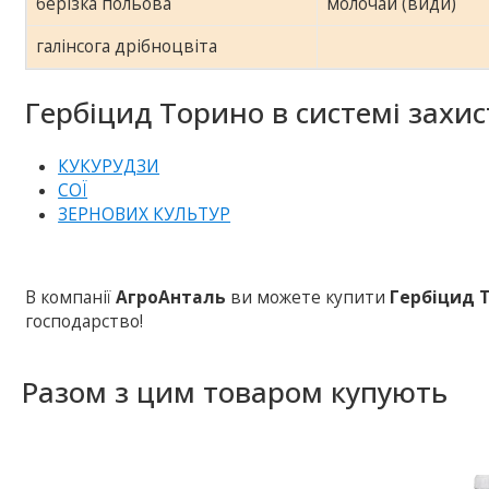
берізка польова
молочай (види)
галінсога дрібноцвіта
Гербіцид Торино в системі захис
КУКУРУДЗИ
СОЇ
ЗЕРНОВИХ КУЛЬТУР
В компанії
АгроАнталь
ви можете купити
Гербіцид 
господарство!
Разом з цим товаром купують