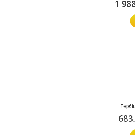
1 98
Гербі
683