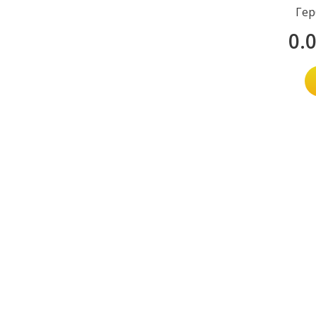
Гер
0.