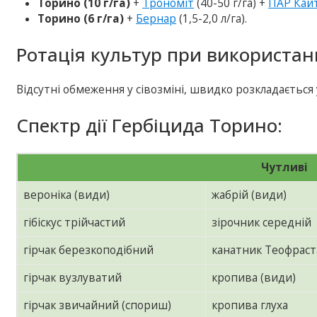
Торино (10 г/га)
+
Трономіт
(40-50 г/га) +
ПАР Кай
Торино (6 г/га)
+
Бернар
(1,5-2,0 л/га).
Ротація культур при використан
Відсутні обмеження у сівозміні, швидко розкладається 
Спектр дії Гербіцида Торино:
Чутливі
вероніка (види)
жабрій (види)
гібіскус трійчастий
зірочник середній
гірчак березкоподібний
канатник Теофраст
гірчак вузлуватий
кропива (види)
гірчак звичайний (спориш)
кропива глуха