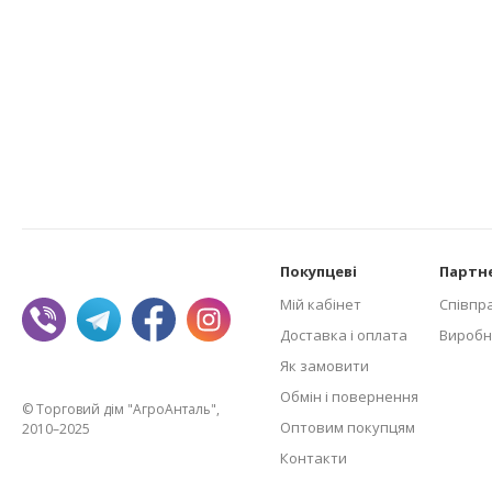
Покупцеві
Партн
Мій кабінет
Співпр
Доставка і оплата
Виробн
Як замовити
Обмін і повернення
© Торговий дім "АгроАнталь",
Оптовим покупцям
2010–2025
Контакти