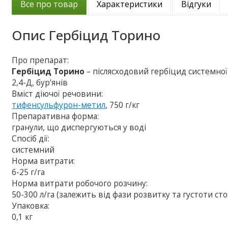
Все про товар
Характеристики
Відгуки
Опис
Гербіцид Торино
Про препарат:
Гербіцид Торино
– післясходовий гербіцид системної
2,4-Д, бур’янів
Вміст діючої речовини:
тифенсульфурон-метил
, 750 г/кг
Препаративна форма:
гранули, що диспергуються у воді
Спосіб дії:
системний
Норма витрати:
6-25 г/га
Норма витрати робочого розчину:
50-300 л/га (залежить від фази розвитку та густоти ст
Упаковка:
0,1 кг