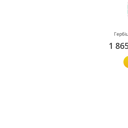
Гербі
1 86