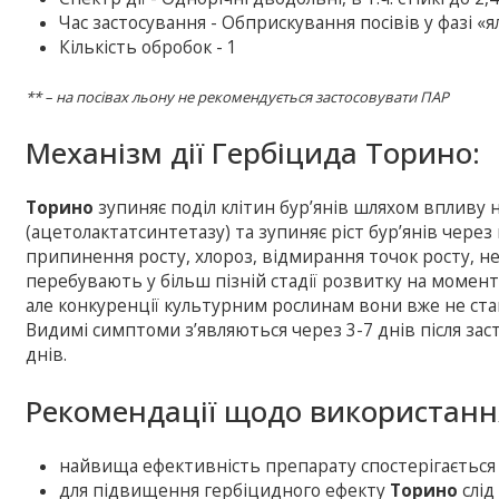
Час застосування - Обприскування посівів у фазі «
Кількість обробок - 1
** – на посівах льону не рекомендується застосовувати ПАР
Механізм дії Гербіцида Торино:
Торино
зупиняє поділ клітин бур’янів шляхом впливу
(ацетолактатсинтетазу) та зупиняє ріст бур’янів через 
припинення росту, хлороз, відмирання точок росту, нек
перебувають у більш пізній стадії розвитку на момент
але конкуренції культурним рослинам вони вже не ста
Видимі симптоми з’являються через 3-7 днів після зас
днів.
Рекомендації щодо використанн
найвища ефективність препарату спостерігається п
для підвищення гербіцидного ефекту
Торино
слід