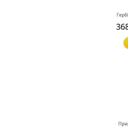
Герб
36
При