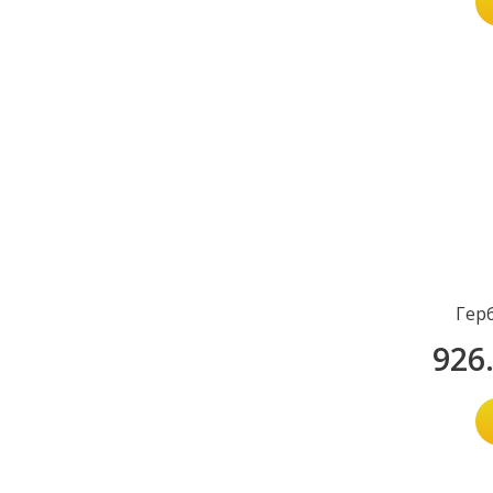
Гер
926