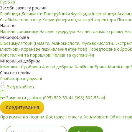
Рус
Укр
Засоби захисту рослин
Гербіциди
Десиканти
Протруйники
Фунгіциди
Інсектициди
Акари
Стабілізатори азоту
Кондиціонери води та pH-коректори
Пінога
Насіння
Насіння соняшнику
Насіння кукурудзи
Насіння озимого ріпаку
Нас
Мікродобрива
Біостимулятори (Гумати, Амінокислоти, Фульвокислоти, Екстра
(листкові)
Кореневе підживлення (ґрунтові)
Передпосівна обробк
Кристалічні та порошкові
Гелеві та суспензійні
Мінеральні добрива
Комплексні добрива
Азотні добрива
Калійні добрива
Магнієві д
Сільгосптехніка
Глибокорозпушувачі
Вхід в кабінет
Замовити дзвінок
(095) 502-53-44
(096) 502-53-44
Кредитування
Про компанію
Новини
Доставка і оплата
Як замовити
Обмін і по