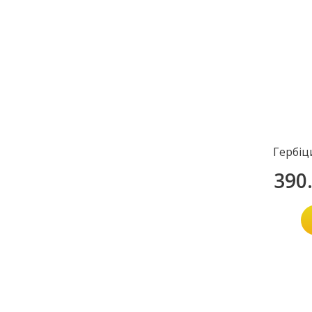
Гербіц
390