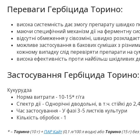
Переваги Гербіцида Торино:
висока системність дає змогу препарату швидко пе
маючи специфічний механізм дії на ферментну сист
відсутні обмеження у сівозміні, швидко розкладаєт
можливе застосування в бакових сумішах з різним
кожному випадку слід перевіряти препарати на сум
висока ефективність проти найбільш шкідливих дв
Застосування Гербіцида Торино:
Кукурудза
Норма витрати - 10-15* г/га
Спектр дії - Однорічні дводольні, в т.ч. стійкі до 2,
Час застосування - У фазі 3-5 листків культури
Кількість обробок - 1
* –
Торино
(10 г) +
ПАР Кайт
(0,1 л/100 л води) або
Торино
(15 г) без