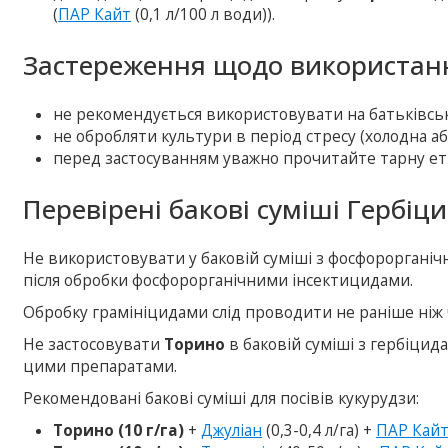
(
ПАР Кайт
(0,1 л/100 л води)).
Застереження щодо використанн
не рекомендується використовувати на батьківськи
не обробляти культури в період стресу (холодна аб
перед застосуванням уважно прочитайте тарну ет
Перевірені бакові суміші Гербіц
Не використовувати у баковій суміші з фосфорорганіч
після обробки фосфорорганічними інсектицидами.
Обробку грамініцидами слід проводити не раніше ніж 
Не застосовувати
Торино
в баковій суміші з гербіцида
цими препаратами.
Рекомендовані бакові суміші для посівів кукурудзи:
Торино (10 г/га)
+
Джуліан
(0,3-0,4 л/га) +
ПАР Кай