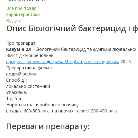
Все про товар
Характеристики
Відгуки
Опис
Біологічний бактерицид і 
Про препарат:
Казумін 2Л
- біологічний бактерицид та фунгіцид лікувальної 
Вміст діючої речовини:
продукт ферментації гриба Streptomyces kasugaensis
, 20 г/л
Препаративна форма:
водний розчин
Спосіб дії:
локально-системний
Упаковка:
1 л, 5 л
Норма витрати робочого розчину:
в садах: 600-800 л/га, на овочах та рисі: 200-400 л/га
Переваги препарату: