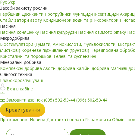
Рус
Укр
Засоби захисту рослин
Гербіциди
Десиканти
Протруйники
Фунгіциди
Інсектициди
Акари
Стабілізатори азоту
Кондиціонери води та pH-коректори
Пінога
Насіння
Насіння соняшнику
Насіння кукурудзи
Насіння озимого ріпаку
Нас
Мікродобрива
Біостимулятори (Гумати, Амінокислоти, Фульвокислоти, Екстра
(листкові)
Кореневе підживлення (ґрунтові)
Передпосівна обробк
Кристалічні та порошкові
Гелеві та суспензійні
Мінеральні добрива
Комплексні добрива
Азотні добрива
Калійні добрива
Магнієві д
Сільгосптехніка
Глибокорозпушувачі
Вхід в кабінет
Замовити дзвінок
(095) 502-53-44
(096) 502-53-44
Кредитування
Про компанію
Новини
Доставка і оплата
Як замовити
Обмін і по