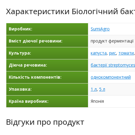
Характеристики
Біологічний бак
Виробник:
SumiAgro
Вміст діючої речовини:
продукт ферментації 
Культура:
капуста
,
рис
,
томати
Діюча речовина:
бактерії streptomyces
Кількість компонентів:
однокомпонентний
Упаковка:
1 л
,
5 л
Країна виробник:
Японія
Відгуки про продукт