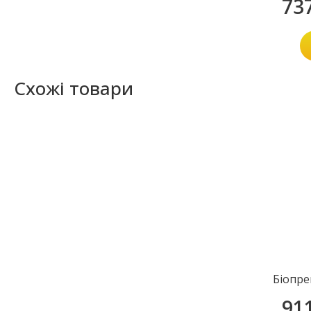
73
Схожі товари
Біопре
91