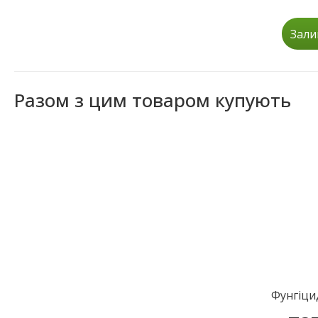
Зали
Разом з цим товаром купують
Фунгіци