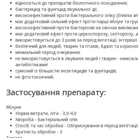
відноситься до препаратів біологічного походження;
бактерицид та фунгіцид лікувальної дії;
високоефективний проти бактеріального опіку (Erwinia am
має додатковий сильний ефект проти парші яблуні та груш
високоефективний проти бактеріозів на овочах викликани
має додатковий ефект проти церкоспорозу, септоріозу, а
використовується до 3 разів за період вегетації, інтервал
безпечний для людей, тварин та птахів, бджіл та корисн
мінімальний період очікування;
не використовується в лікуванні людей і тварин - неможл
антибіотиками!
сумісний із більшістю інсектицидів та фунгіцидів;
не фітотоксичний.
Застосування препарату:
Яблуня
Норма витрати, л/га - 3,0-4,0
Хвороба - Бактеріальний опік
Спосіб та час обробки - Обприскування в період вегетації
Кратність обробок - 3
Томати