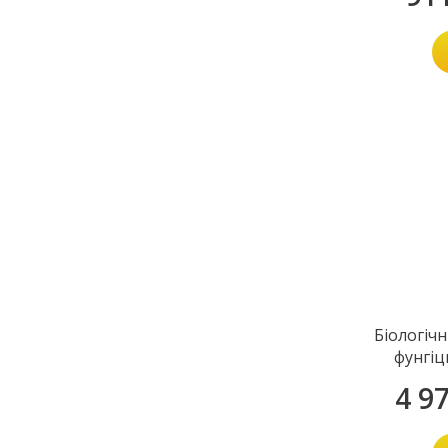
Біологіч
фунгіц
4 9