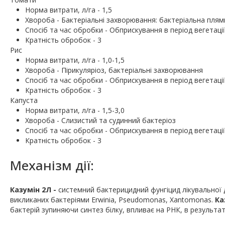
Норма витрати, л/га - 1,5
Хвороба - Бактеріальні захворювання: бактеріальна плями
Спосіб та час обробки - Обприскування в період вегетації
Кратність обробок - 3
Рис
Норма витрати, л/га - 1,0-1,5
Хвороба - Пірикуляріоз, бактеріальні захворювання
Спосіб та час обробки - Обприскування в період вегетації
Кратність обробок - 3
Капуста
Норма витрати, л/га - 1,5-3,0
Хвороба - Слизистий та судинний бактеріоз
Спосіб та час обробки - Обприскування в період вегетації
Кратність обробок - 3
Механізм дії:
Казумін 2Л -
системний бактерицидний фунгіцид лікувальної 
викликаних бактеріями Erwinia, Pseudomonas, Xantomonas.
Ка
бактерій зупиняючи синтез білку, впливає на РНК, в результат