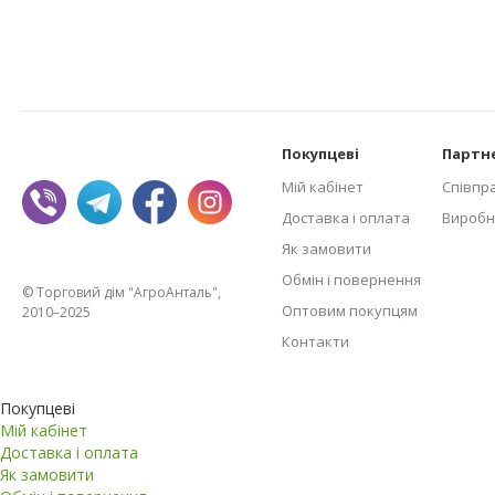
Покупцеві
Партн
Мій кабінет
Співпр
Доставка і оплата
Виробн
Як замовити
Обмін і повернення
© Торговий дім "АгроАнталь",
Оптовим покупцям
2010–2025
Контакти
Покупцеві
Мій кабінет
Доставка і оплата
Як замовити