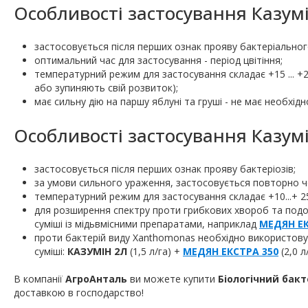
Особливості застосування Казумі
застосовується після перших ознак прояву бактеріального
оптимальний час для застосування - період цвітіння;
температурний режим для застосування складає +15 ... +
або зупиняють свій розвиток);
має сильну дію на паршу яблуні та груші - не має необхід
Особливості застосування Казумі
застосовується після перших ознак прояву бактеріозів;
за умови сильного ураження, застосовується повторно че
температурний режим для застосування складає +10...+ 2
для розширення спектру проти грибкових хвороб та подо
суміші із мідьвмісними препаратами, наприклад
МЕДЯН Е
проти бактерій виду Xanthomonas необхідно використовува
суміші:
КАЗУМІН 2Л
(1,5 л/га) +
МЕДЯН ЕКСТРА
350
(2,0 л/
В компанії
АгроАнталь
ви можете купити
Біологічний бак
доставкою в господарство!