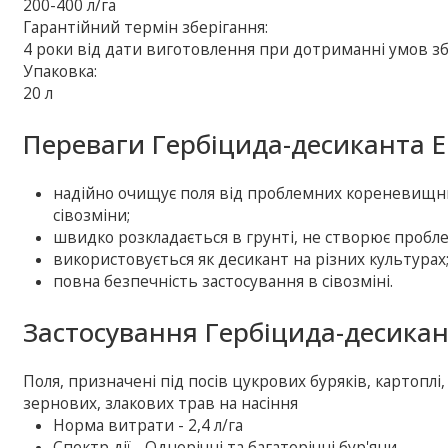
200-400 л/га
Гарантійний термін зберігання:
4 роки від дати виготовлення при дотриманні умов зб
Упаковка:
20 л
Переваги Гербіцида-десиканта Е
надійно очищує поля від проблемних кореневищних
сівозміни;
швидко розкладається в грунті, не створює пробл
використовується як десикант на різних культурах
повна безпечність застосування в сівозміні.
Застосування Гербіцида-десикан
Поля, призначені під посів цукрових буряків, картоплі,
зернових, злакових трав на насіння
Норма витрати - 2,4 л/га
Спектр дії - Однорічні та багаторічні бур'яни