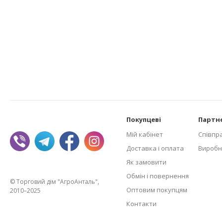
Покупцеві
Партн
Мій кабінет
Співпр
Доставка і оплата
Виробн
Як замовити
Обмін і повернення
© Торговий дім "АгроАнталь",
Оптовим покупцям
2010–2025
Контакти