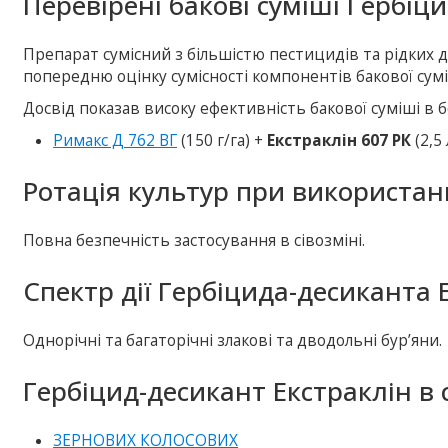
Перевірені бакові суміші Гербіц
Препарат сумісний з більшістю пестицидів та рідких
попередню оцінку сумісності компонентів бакової сумі
Досвід показав високу ефективність бакової суміші в 
Римакс Д 762 ВГ
(150 г/га) +
Екстраклін 607 РК
(2,5 
Ротація культур при використан
Повна безпечність застосування в сівозміні.
Спектр дії Гербіцида-десиканта 
Однорічні та багаторічні злакові та дводольні бур’яни.
Гербіцид-десикант Екстраклін в 
ЗЕРНОВИХ КОЛОСОВИХ