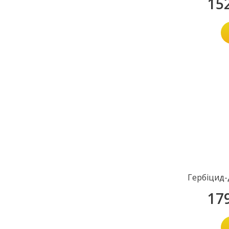
15
Гербіцид-
17