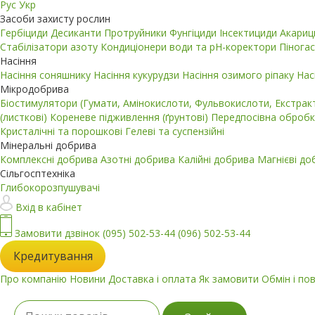
Рус
Укр
Засоби захисту рослин
Гербіциди
Десиканти
Протруйники
Фунгіциди
Інсектициди
Акари
Стабілізатори азоту
Кондиціонери води та pH-коректори
Пінога
Насіння
Насіння соняшнику
Насіння кукурудзи
Насіння озимого ріпаку
Нас
Мікродобрива
Біостимулятори (Гумати, Амінокислоти, Фульвокислоти, Екстра
(листкові)
Кореневе підживлення (ґрунтові)
Передпосівна обробк
Кристалічні та порошкові
Гелеві та суспензійні
Мінеральні добрива
Комплексні добрива
Азотні добрива
Калійні добрива
Магнієві д
Сільгосптехніка
Глибокорозпушувачі
Вхід в кабінет
Замовити дзвінок
(095) 502-53-44
(096) 502-53-44
Кредитування
Про компанію
Новини
Доставка і оплата
Як замовити
Обмін і по