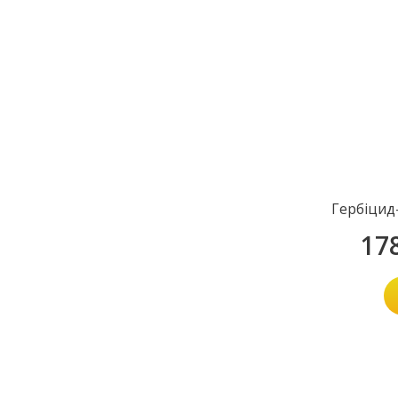
Гербіцид
17