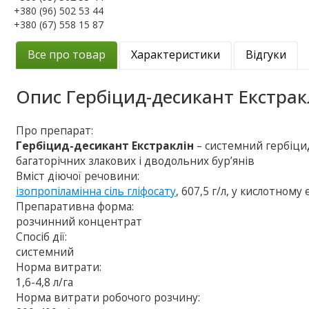
+380 (96) 502 53 44
+380 (67) 558 15 87
Все про товар
Характеристики
Відгуки
Опис
Гербіцид-десикант Екстрак
Про препарат:
Гербіцид-десикант Екстраклін
– системний гербіцид
багаторічних злакових і дводольних бур’янів
Вміст діючої речовини:
ізопропіламінна сіль гліфосату
, 607,5 г/л, у кислотному 
Препаративна форма:
розчинний концентрат
Спосіб дії:
системний
Норма витрати:
1,6-4,8 л/га
Норма витрати робочого розчину: