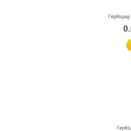
Гербіцид
0
Гербі