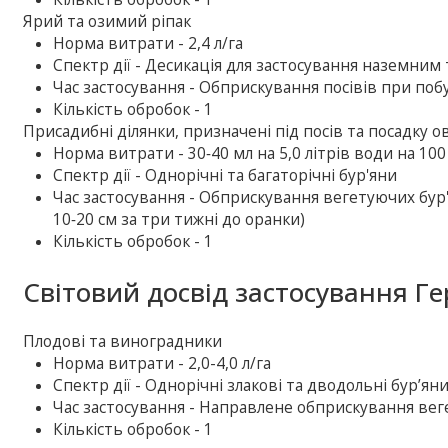
Ярий та озимий ріпак
Норма витрати - 2,4 л/га
Спектр дії - Десикація для застосування наземни
Час застосування - Обприскування посівів при побу
Кількість обробок - 1
Присадибні ділянки, призначені під посів та посадку ов
Норма витрати - 30‑40 мл на 5,0 літрів води на 100
Спектр дії - Однорічні та багаторічні бур'яни
Час застосування - Обприскування вегетуючих бур'
10‑20 см за три тижні до оранки)
Кількість обробок - 1
Світовий досвід застосування Ге
Плодові та виноградники
Норма витрати - 2,0-4,0 л/га
Спектр дії - Однорічні злакові та дводольні бур’ян
Час застосування - Направлене обприскування веге
Кількість обробок - 1