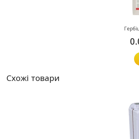
Гербі
0
Схожі товари