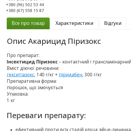
+380 (96) 502 53 44
+380 (67) 558 15 87
Все про товар
Характеристики
Відгуки
Опис
Акарицид Піризокс
Про препарат:
Інсектицид Піризокс
– контактний і трансламінарни
Вміст діючої речовини:
гекситіазокс
, 140 г/кг +
піридабен
, 300 г/кг
Препаративна форма:
порошок, що змочується
Упаковка:
1 кг
Переваги препарату:
ефективний проти всіх стадій кліща: яйце-личинка-