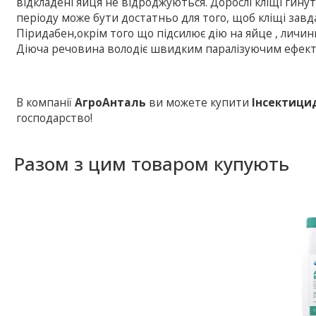
відкладені яйця не відроджуються. Дорослі кліщі гину
періоду може бути достатньо для того, щоб кліщі завда
Піридабен,окрім того що підсилює дію на яйце , личин
Діюча речовина володіє швидким паралізуючим ефект
В компанії
АгроАнталь
ви можете купити
Інсектици
господарство!
Разом з цим товаром купують