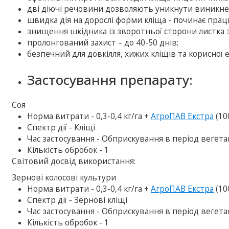
дві діючі речовини дозволяють уникнути виникне
швидка дія на дорослі форми кліща - починає пра
знищення шкідника із зворотньої сторони листка з
пролонгований захист – до 40-50 днів;
безпечний для довкілля, хижих кліщів та корисної
Застосування препарату:
Соя
Норма витрати - 0,3-0,4 кг/га +
АгроПАВ Екстра
(10
Спектр дії - Кліщі
Час застосування - Обприскування в період вегетац
Кількість обробок - 1
Свiтовий досвiд використання:
Зернові колосові культури
Норма витрати - 0,3-0,4 кг/га +
АгроПАВ Екстра
(10
Спектр дії - Зернові кліщі
Час застосування - Обприскування в період вегетац
Кількість обробок - 1