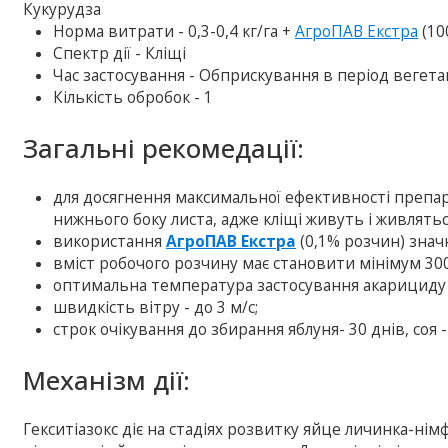
Кукурудза
Норма витрати - 0,3-0,4 кг/га +
АгроПАВ Екстра
(10
Спектр дії - Кліщі
Час застосування - Обприскування в період вегетац
Кількість обробок - 1
Загальні рекомедації:
для досягнення максимальної ефективності препар
нижнього боку листа, адже кліщі живуть і живлятьс
використання
АгроПАВ Екстра
(0,1% розчин) зна
вміст робочого розчину має становити мінімум 300 л
оптимальна температура застосування акарициду П
швидкість вітру - до 3 м/с;
строк очікування до збирання яблуня- 30 днів, соя -
Механізм дії:
Гекситіазокс діє на стадіях розвитку яйце личинка-німф