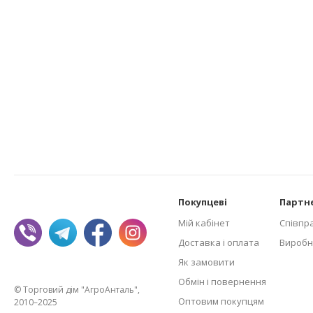
Покупцеві
Партн
Мій кабінет
Співпр
Доставка і оплата
Виробн
Як замовити
Обмін і повернення
© Торговий дім "АгроАнталь",
Оптовим покупцям
2010–2025