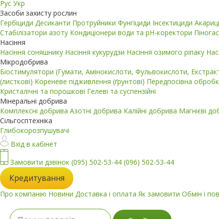
Рус
Укр
Засоби захисту рослин
Гербіциди
Десиканти
Протруйники
Фунгіциди
Інсектициди
Акари
Стабілізатори азоту
Кондиціонери води та pH-коректори
Пінога
Насіння
Насіння соняшнику
Насіння кукурудзи
Насіння озимого ріпаку
Нас
Мікродобрива
Біостимулятори (Гумати, Амінокислоти, Фульвокислоти, Екстра
(листкові)
Кореневе підживлення (ґрунтові)
Передпосівна обробк
Кристалічні та порошкові
Гелеві та суспензійні
Мінеральні добрива
Комплексні добрива
Азотні добрива
Калійні добрива
Магнієві д
Сільгосптехніка
Глибокорозпушувачі
Вхід в кабінет
Замовити дзвінок
(095) 502-53-44
(096) 502-53-44
Кредитування
Про компанію
Новини
Доставка і оплата
Як замовити
Обмін і по