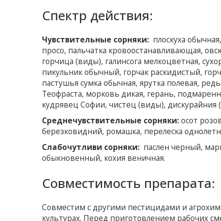
Спектр действия:
Чувствительные сорняки:
плоскуха обычная
просо, пальчатка кровоостанавливающая, овс
горчица (виды), галинсога мелкоцветная, сух
пикульник обычный, горчак раскидистый, гор
пастушья сумка обычная, ярутка полевая, редь
Теофраста, морковь дикая, герань, подмаренни
кудрявец Софии, чистец (виды), дискурайния 
Среднечувствительные сорняки:
осот розо
березковидний, ромашка, перелеска однолетн
Слабочутливи сорняки:
паслен черный, марь 
обыкновенный, кохия веничная.
Совместимость препарата:
Совместим с другими пестицидами и агрохим
культурах. Перед приготовлением рабочих с