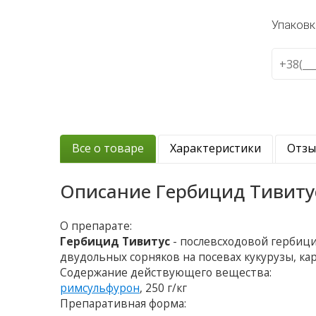
Упаковк
Все о товаре
Характеристики
Отз
Описание
Гербицид Тивиту
О препарате:
Гербицид Тивитус
- послевсходовой гербиц
двудольных сорняков на посевах кукурузы, ка
Содержание действующего вещества:
римсульфурон
, 250 г/кг
Препаративная форма: