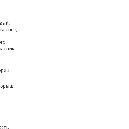
вый,
цветное,
,
го,
натник
орец
спорыш
ость