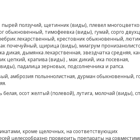
, пырей ползучий, щетинник (виды), плевел многоцветко
юг обыкновенный, тимофеевка (виды), гумай, сорго двух
оребрик лекарственный, крестовник обыкновенный, лютик
чак почечуйный, щирица (виды), миагрум пронизанолисто
ка дикая, дымянка лекарственная, звездчатка средняя, ка
к цепкий, крапива (виды) , мак дикий, ика посевная,
(виды), падалица зерновых, подсолнечника и рапса.
вый, амброзия полыннолистная, дурман обыкновенный, г
яя.
белая, осот желтый (полевой), лутига, молочай (виды), 
икатами, кроме щелочных, на соответствующих
месей целесообразно проверить препараты на совместим