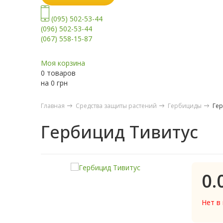
(095) 502-53-44
(096) 502-53-44
(067) 558-15-87
Моя корзина
0 товаров
на
0
грн
Главная
Средства защиты растений
Гербициды
Гер
Гербицид Тивитус
0.
Нет в