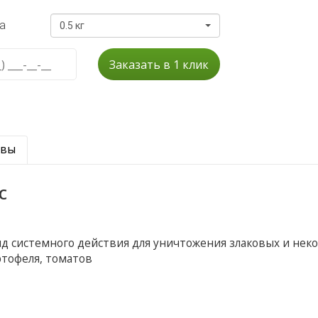
а
0.5 кг
Заказать в 1 клик
ывы
с
ид системного действия для уничтожения злаковых и нек
ртофеля, томатов