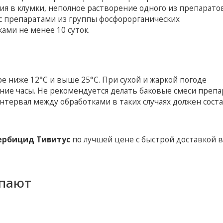
ния в клумки, неполное растворение одного из препарато
и с препаратами из группы фосфорорганических
ами не менее 10 суток.
 ниже 12°С и выше 25°С. При сухой и жаркой погоде
ние часы. Не рекомендуется делать баковые смеси преп
нтервал между обработками в таких случаях должен сост
ербицид Тивитус
по лучшей цене с быстрой доставкой 
упают