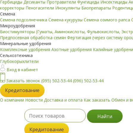
Гербициды
Десиканты
Протравители
Фунгициды
Инсектициды
А
корректоры
Пеногасители
Инокулянты
Биопрепараты
Родентиц
Семена
Семена подсолнечника
Семена кукурузы
Семена озимого рапса
Микроудобрения
Биостимуляторы (Гуматы, Аминокислоты, Фульвокислоты, Экст
Предпосевная обработка семян
Фертигация (через систему ор
Минеральные удобрения
Комплексные удобрения
Азотные удобрения
Калийные удобрен
Сельхозтехника
Глубокорыхлители
Вход в кабинет
Заказать звонок
(095) 502-53-44
(096) 502-53-44
Кредитование
О компании
Новости
Доставка и оплата
Как заказать
Обмен и в
Найти
Кредитование