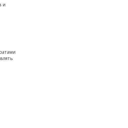
в и
аратами
авлять
в