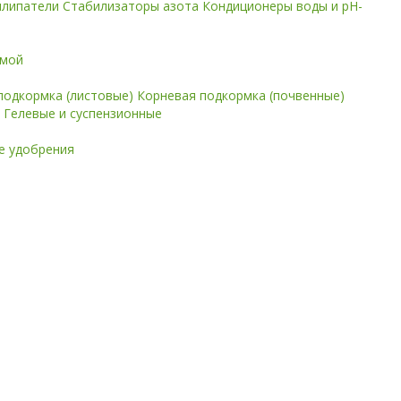
илипатели
Стабилизаторы азота
Кондиционеры воды и pH-
имой
подкормка (листовые)
Корневая подкормка (почвенные)
е
Гелевые и суспензионные
 удобрения