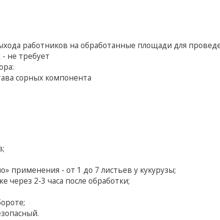
 выхода работников на обработанные площади для провед
 - не требует
ора:
става сорных компонента
в;
» применения - от 1 до 7 листьев у кукурузы;
е через 2-3 часа после обработки;
ороте;
езопасный.