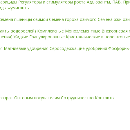
карициды
Регуляторы и стимуляторы роста
Адъюванты, ПАВ, Пр
иды
Фумиганты
Семена пшеницы озимой
Семена гороха озимого
Семена ржи оз
ракты водорослей)
Комплексные
Моноэлементные
Внекорневая 
ошения)
Жидкие
Гранулированные
Кристаллические и порошковы
ия
Магниевые удобрения
Серосодержащие удобрения
Фосфорные
озврат
Оптовым покупателям
Сотрудничество
Контакты