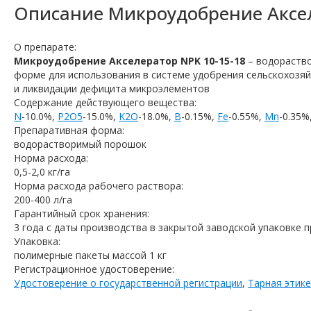
Описание
Микроудобрение Аксел
О препарате:
Микроудобрение Акселератор NPK 10-15-18
– водораств
форме для использования в системе удобрения сельскохозя
и ликвидации дефицита микроэлементов
Содержание действующего вещества:
N
-10.0%,
P2O5
-15.0%,
K2O
-18.0%,
B
-0.15%,
Fe
-0.55%,
Mn
-0.35%
Препаративная форма:
водорастворимый порошок
Норма расхода:
0,5-2,0 кг/га
Норма расхода рабочего раствора:
200-400 л/га
Гарантийный срок хранения:
3 года с даты производства в закрытой заводской упаковке 
Упаковка:
полимерные пакеты массой 1 кг
Регистрационное удостоверение:
Удостоверение о государственной регистрации
,
Тарная этик