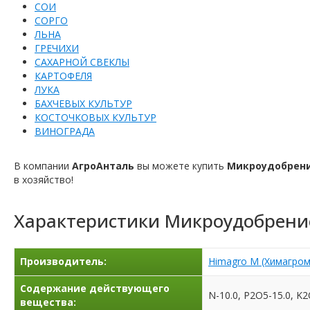
СОИ
СОРГО
ЛЬНА
ГРЕЧИХИ
САХАРНОЙ СВЕКЛЫ
КАРТОФЕЛЯ
ЛУКА
БАХЧЕВЫХ КУЛЬТУР
КОСТОЧКОВЫХ КУЛЬТУР
ВИНОГРАДА
В компании
АгроАнталь
вы можете купить
Микроудобрени
в ​​хозяйство!
Характеристики
Микроудобрение
Производитель:
Himagro M (Химагром
Содержание действующего
N-10.0, P2O5-15.0, K2O
вещества: