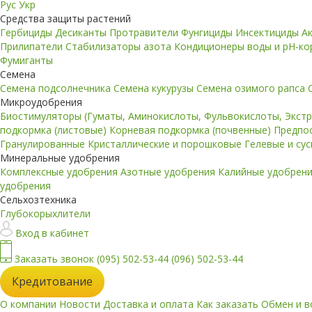
Рус
Укр
Средства защиты растений
Гербициды
Десиканты
Протравители
Фунгициды
Инсектициды
А
Прилипатели
Стабилизаторы азота
Кондиционеры воды и pH-к
Фумиганты
Семена
Семена подсолнечника
Семена кукурузы
Семена озимого рапса
Микроудобрения
Биостимуляторы (Гуматы, Аминокислоты, Фульвокислоты, Экст
подкормка (листовые)
Корневая подкормка (почвенные)
Предпо
Гранулированные
Кристаллические и порошковые
Гелевые и су
Минеральные удобрения
Комплексные удобрения
Азотные удобрения
Калийные удобрен
удобрения
Сельхозтехника
Глубокорыхлители
Вход в кабинет
Заказать звонок
(095) 502-53-44
(096) 502-53-44
Кредитование
О компании
Новости
Доставка и оплата
Как заказать
Обмен и в