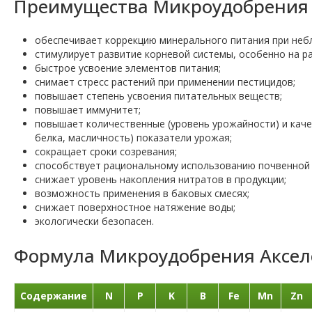
Преимущества Микроудобрения А
обеспечивает коррекцию минерального питания при неб
стимулирует развитие корневой системы, особенно на ра
быстрое усвоение элементов питания;
снимает стресс растений при применении пестицидов;
повышает степень усвоения питательных веществ;
повышает иммунитет;
повышает количественные (уровень урожайности) и каче
белка, масличность) показатели урожая;
сокращает сроки созревания;
способствует рациональному использованию почвенной 
снижает уровень накопления нитратов в продукции;
возможность применения в баковых смесях;
снижает поверхностное натяжение воды;
экологически безопасен.
Формула Микроудобрения Акселе
Содержание
N
P
K
B
Fe
Mn
Zn