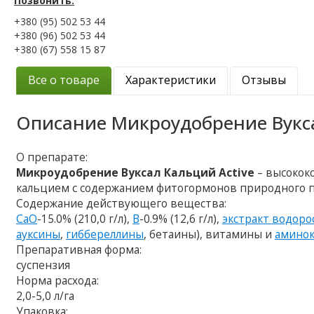
Позвонить:
+380 (95) 502 53 44
+380 (96) 502 53 44
+380 (67) 558 15 87
Все о товаре
Характеристики
Отзывы
Описание
Микроудобрение Вукса
О препарате:
Микроудобрение Вуксал Кальций Active
– высокок
кальцием с содержанием фитогормонов природного 
Содержание действующего вещества:
CaO
-15.0% (210,0 г/л),
B
-0.9% (12,6 г/л),
экстракт водоро
ауксины
,
гиббереллины
, бетаины), витамины и
амино
Препаративная форма:
суспензия
Норма расхода:
2,0-5,0 л/га
Упаковка: