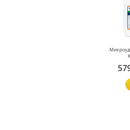
Микроуд
57