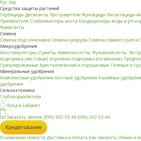
Рус
Укр
Средства защиты растений
Гербициды
Десиканты
Протравители
Фунгициды
Инсектициды
А
Прилипатели
Стабилизаторы азота
Кондиционеры воды и pH-к
Фумиганты
Семена
Семена подсолнечника
Семена кукурузы
Семена озимого рапса
Микроудобрения
Биостимуляторы (Гуматы, Аминокислоты, Фульвокислоты, Экст
подкормка (листовые)
Корневая подкормка (почвенные)
Предпо
Гранулированные
Кристаллические и порошковые
Гелевые и су
Минеральные удобрения
Комплексные удобрения
Азотные удобрения
Калийные удобрен
удобрения
Сельхозтехника
Глубокорыхлители
Вход в кабинет
Заказать звонок
(095) 502-53-44
(096) 502-53-44
Кредитование
О компании
Новости
Доставка и оплата
Как заказать
Обмен и в