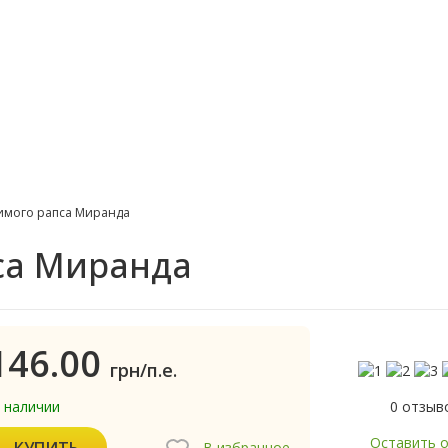
имого рапса Миранда
са Миранда
146.00
грн/п.е.
0 отзыв
в наличии
Оставить 
КУПИТЬ
В избранное