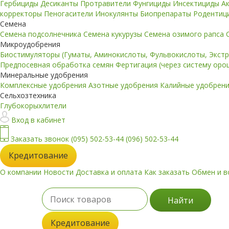
Гербициды
Десиканты
Протравители
Фунгициды
Инсектициды
А
корректоры
Пеногасители
Инокулянты
Биопрепараты
Родентиц
Семена
Семена подсолнечника
Семена кукурузы
Семена озимого рапса
Микроудобрения
Биостимуляторы (Гуматы, Аминокислоты, Фульвокислоты, Экст
Предпосевная обработка семян
Фертигация (через систему ор
Минеральные удобрения
Комплексные удобрения
Азотные удобрения
Калийные удобрен
Сельхозтехника
Глубокорыхлители
Вход в кабинет
Заказать звонок
(095) 502-53-44
(096) 502-53-44
Кредитование
О компании
Новости
Доставка и оплата
Как заказать
Обмен и в
Найти
Кредитование