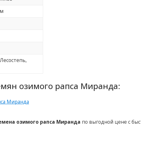
см
 Лесостепь,
емян озимого рапса Миранда:
емена озимого рапса Миранда
по выгодной цене с бы