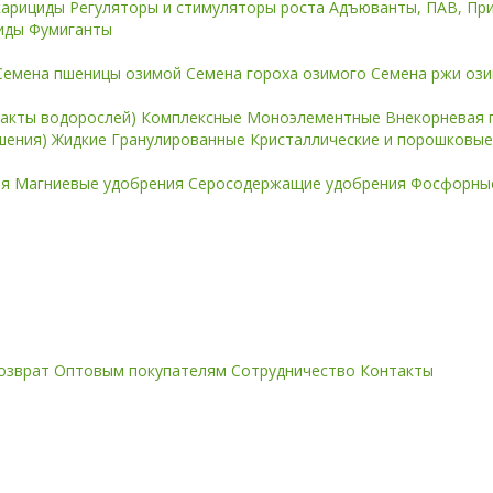
карициды
Регуляторы и стимуляторы роста
Адъюванты, ПАВ, Пр
иды
Фумиганты
Семена пшеницы озимой
Семена гороха озимого
Семена ржи оз
ракты водорослей)
Комплексные
Моноэлементные
Внекорневая 
ошения)
Жидкие
Гранулированные
Кристаллические и порошковы
ия
Магниевые удобрения
Серосодержащие удобрения
Фосфорные
озврат
Оптовым покупателям
Сотрудничество
Контакты