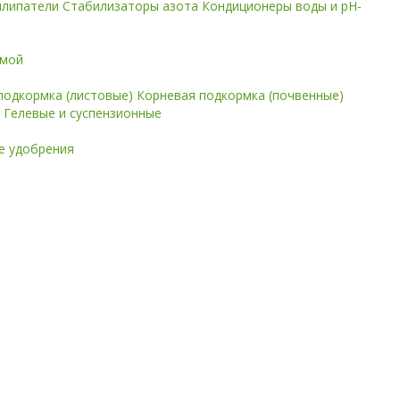
илипатели
Стабилизаторы азота
Кондиционеры воды и pH-
имой
подкормка (листовые)
Корневая подкормка (почвенные)
е
Гелевые и суспензионные
 удобрения