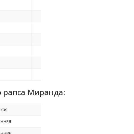
 рапса Миранда:
ская
анняя
аннее