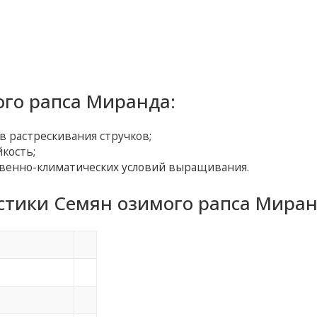
го рапса Миранда:
в растрескивания стручков;
кость;
чвенно-климатических условий выращивания.
стики Семян озимого рапса Миран