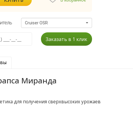
итель
Cruiser OSR
Заказать в 1 клик
ывы
рапса Миранда
нетика для получения сверхвысоких урожаев