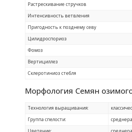
Растрескивание стручков
Интенсивность ветвления
Пригодность к позднему севу
Цилидроспориоз
Фомоз
Вертициллез
Склеротиниоз стебля
Морфология Семян озимого
Технология выращивания:
классиче
Группа спелости:
среднер
Цветение:
среднер