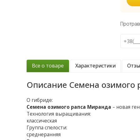
Протрав
Все о товаре
Характеристики
Отз
Описание
Семена озимого 
О гибриде:
Семена озимого рапса Миранда
– новая ге
Технология выращивания:
классическая
Группа спелости:
среднеранняя