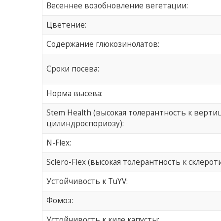
Весеннее возобновление вегетации:
Цветение:
Содержание глюкозинолатов:
Сроки посева:
Норма высева:
Stem Health (высокая толерантность к верти
цилиндроспориозу):
N-Flex:
Sclero-Flex (высокая толерантность к склерот
Устойчивость к TuYV:
Фомоз:
Устойчивость к киле капусты: