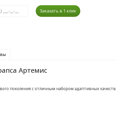
Заказать в 1 клик
ывы
рапса Артемис
вого поколения с отличным набором адаптивных качеств