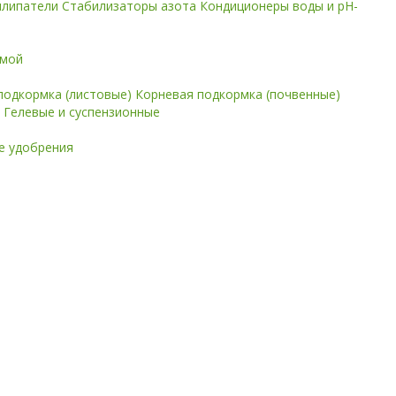
илипатели
Стабилизаторы азота
Кондиционеры воды и pH-
имой
подкормка (листовые)
Корневая подкормка (почвенные)
е
Гелевые и суспензионные
 удобрения