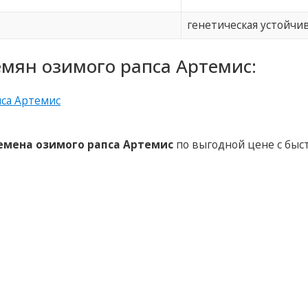
генетическая устойчи
мян озимого рапса Артемис:
емена озимого рапса Артемис
по выгодной цене с быс