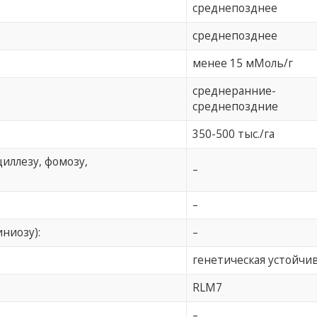
среднепозднее
среднепозднее
менее 15 мМоль/г
среднеранние-
среднепоздние
350-500 тыс./га
циллезу, фомозу,
–
–
иниозу):
–
генетическая устойчи
RLM7
–