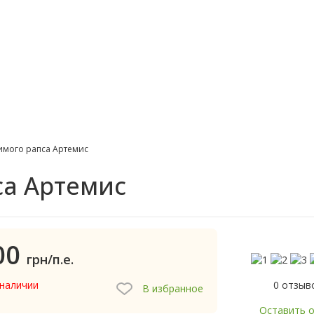
имого рапса Артемис
са Артемис
00
грн/п.е.
0 отзыв
 наличии
В избранное
Оставить 