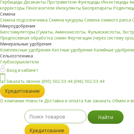
Гербициды
Десиканты
Протравители
Фунгициды
Инсектициды
А
корректоры
Пеногасители
Инокулянты
Биопрепараты
Родентиц
Семена
Семена подсолнечника
Семена кукурузы
Семена озимого рапса
Микроудобрения
Биостимуляторы (Гуматы, Аминокислоты, Фульвокислоты, Экст
Предпосевная обработка семян
Фертигация (через систему ор
Минеральные удобрения
Комплексные удобрения
Азотные удобрения
Калийные удобрен
Сельхозтехника
Глубокорыхлители
Вход в кабинет
Заказать звонок
(095) 502-53-44
(096) 502-53-44
Кредитование
О компании
Новости
Доставка и оплата
Как заказать
Обмен и в
Найти
Кредитование