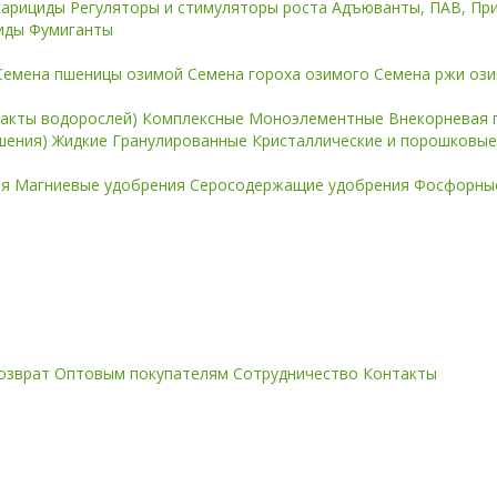
карициды
Регуляторы и стимуляторы роста
Адъюванты, ПАВ, Пр
иды
Фумиганты
Семена пшеницы озимой
Семена гороха озимого
Семена ржи оз
ракты водорослей)
Комплексные
Моноэлементные
Внекорневая 
ошения)
Жидкие
Гранулированные
Кристаллические и порошковы
ия
Магниевые удобрения
Серосодержащие удобрения
Фосфорные
озврат
Оптовым покупателям
Сотрудничество
Контакты