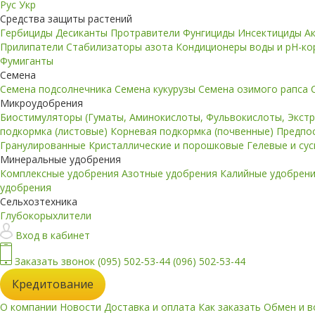
Рус
Укр
Средства защиты растений
Гербициды
Десиканты
Протравители
Фунгициды
Инсектициды
А
Прилипатели
Стабилизаторы азота
Кондиционеры воды и pH-к
Фумиганты
Семена
Семена подсолнечника
Семена кукурузы
Семена озимого рапса
Микроудобрения
Биостимуляторы (Гуматы, Аминокислоты, Фульвокислоты, Экст
подкормка (листовые)
Корневая подкормка (почвенные)
Предпо
Гранулированные
Кристаллические и порошковые
Гелевые и су
Минеральные удобрения
Комплексные удобрения
Азотные удобрения
Калийные удобрен
удобрения
Сельхозтехника
Глубокорыхлители
Вход в кабинет
Заказать звонок
(095) 502-53-44
(096) 502-53-44
Кредитование
О компании
Новости
Доставка и оплата
Как заказать
Обмен и в