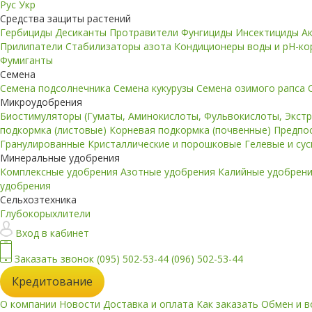
Рус
Укр
Средства защиты растений
Гербициды
Десиканты
Протравители
Фунгициды
Инсектициды
А
Прилипатели
Стабилизаторы азота
Кондиционеры воды и pH-к
Фумиганты
Семена
Семена подсолнечника
Семена кукурузы
Семена озимого рапса
Микроудобрения
Биостимуляторы (Гуматы, Аминокислоты, Фульвокислоты, Экст
подкормка (листовые)
Корневая подкормка (почвенные)
Предпо
Гранулированные
Кристаллические и порошковые
Гелевые и су
Минеральные удобрения
Комплексные удобрения
Азотные удобрения
Калийные удобрен
удобрения
Сельхозтехника
Глубокорыхлители
Вход в кабинет
Заказать звонок
(095) 502-53-44
(096) 502-53-44
Кредитование
О компании
Новости
Доставка и оплата
Как заказать
Обмен и в