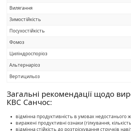
Вилягання
Зимостійкість
Посухостійкість
Фомоз
Циліндроспоріоз
Альтернаріоз
Вертицильоз
Загальні рекомендації щодо ви
КВС Санчос:
відмінна продуктивність в умовах недостанього 
виражені продуктивні ознаки (гілкування, кількість 
відмінна стійкість до розтріскування стручків нав