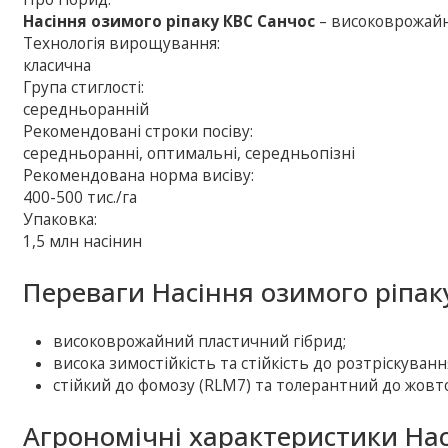
Насіння озимого ріпаку КВС Санчос
– високоврожайн
Технологія вирощування:
класична
Група стиглості:
середньоранній
Рекомендовані строки посіву:
середньоранні, оптимальні, середньопізні
Рекомендована норма висіву:
400-500 тис./га
Упаковка:
1,5 млн насінин
Переваги Насіння озимого ріпак
високоврожайний пластичний гібрид;
висока зимостійкість та стійкість до розтріскуванн
стійкий до фомозу (RLM7) та толерантний до жовтог
Агрономічні характеристики Нас