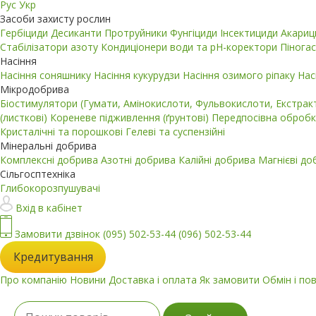
Рус
Укр
Засоби захисту рослин
Гербіциди
Десиканти
Протруйники
Фунгіциди
Інсектициди
Акари
Стабілізатори азоту
Кондиціонери води та pH-коректори
Пінога
Насіння
Насіння соняшнику
Насіння кукурудзи
Насіння озимого ріпаку
Нас
Мікродобрива
Біостимулятори (Гумати, Амінокислоти, Фульвокислоти, Екстра
(листкові)
Кореневе підживлення (ґрунтові)
Передпосівна обробк
Кристалічні та порошкові
Гелеві та суспензійні
Мінеральні добрива
Комплексні добрива
Азотні добрива
Калійні добрива
Магнієві д
Сільгосптехніка
Глибокорозпушувачі
Вхід в кабінет
Замовити дзвінок
(095) 502-53-44
(096) 502-53-44
Кредитування
Про компанію
Новини
Доставка і оплата
Як замовити
Обмін і по