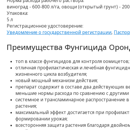
Норма расхода рабочего раствора:
виноград - 600-800 л/га, овощи (открытый грунт) - 200
Упаковка:
5 л
Регистрационное удостоверение:
Уведомление о государственной регистрации
,
Паспор
Преимущества Фунгицида Оронд
топ в классе фунгицидов для контроля оомицетов;
отличная профилактическая и лечебная фунгицид
жизненного цикла возбудителя;
новый мощный механизм действия;
препарат содержит в составе два действующих ве
меньшие нормы расхода по сравнению с другими
системное и трансламинарное распространение в
растения;
максимальный эффект достигается при профилакт
формировании урожая;
всесторонняя защита растения благодаря двойном