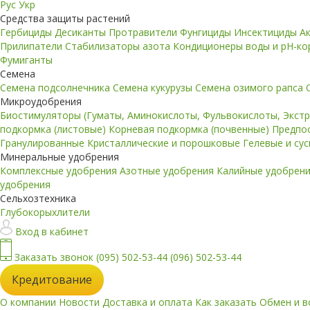
Рус
Укр
Средства защиты растений
Гербициды
Десиканты
Протравители
Фунгициды
Инсектициды
А
Прилипатели
Стабилизаторы азота
Кондиционеры воды и pH-к
Фумиганты
Семена
Семена подсолнечника
Семена кукурузы
Семена озимого рапса
Микроудобрения
Биостимуляторы (Гуматы, Аминокислоты, Фульвокислоты, Экст
подкормка (листовые)
Корневая подкормка (почвенные)
Предпо
Гранулированные
Кристаллические и порошковые
Гелевые и су
Минеральные удобрения
Комплексные удобрения
Азотные удобрения
Калийные удобрен
удобрения
Сельхозтехника
Глубокорыхлители
Вход в кабинет
Заказать звонок
(095) 502-53-44
(096) 502-53-44
Кредитование
О компании
Новости
Доставка и оплата
Как заказать
Обмен и в