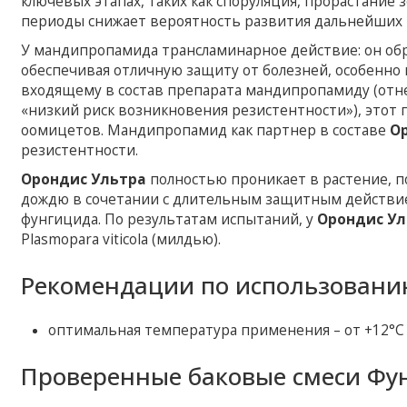
ключевых этапах, таких как споруляция, прорастание з
периоды снижает вероятность развития дальнейших 
У мандипропамида трансламинарное действие: он обр
обеспечивая отличную защиту от болезней, особенно 
входящему в состав препарата мандипропамиду (отне
«низкий риск возникновения резистентности»), этот 
оомицетов. Мандипропамид как партнер в составе
О
резистентности.
Орондис Ультра
полностью проникает в растение, по
дождю в сочетании с длительным защитным действи
фунгицида. По результатам испытаний, у
Орондис Ул
Plasmopara viticola (милдью).
Рекомендации по использовани
оптимальная температура применения – от +12°С 
Проверенные баковые смеси Фу