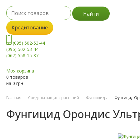
Найти
Кредитование
(095) 502-53-44
(096) 502-53-44
(067) 558-15-87
Моя корзина
0 товаров
на
0
грн
Главная
Средства защиты растений
Фунгициды
Фунгицид Ор
Фунгицид Орондис Ульт