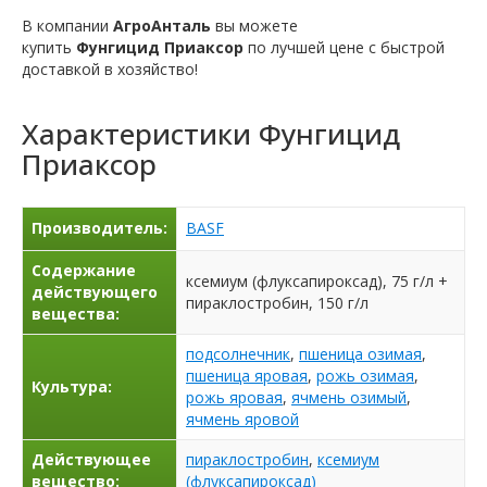
В компании
АгроАнталь
вы можете
купить
Фунгицид Приаксор
по лучшей цене с быстрой
доставкой в ​​хозяйство!
Характеристики
Фунгицид
Приаксор
Производитель:
BASF
Содержание
ксемиум (флуксапироксад), 75 г/л +
действующего
пираклостробин, 150 г/л
вещества:
подсолнечник
,
пшеница озимая
,
пшеница яровая
,
рожь озимая
,
Культура:
рожь яровая
,
ячмень озимый
,
ячмень яровой
Действующее
пираклостробин
,
ксемиум
вещество:
(флуксапироксад)