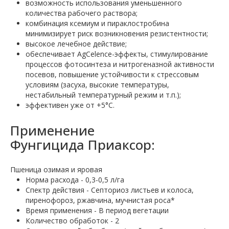
возможность использования уменьшенного
количества рабочего раствора;
комбинация ксемиум и пираклостробина
минимизирует риск возникновения резистентности;
высокое лечебное действие;
обеспечивает AgCelence-эффекты, стимулирование
процессов фотосинтеза и нитрогеназной активности
посевов, повышение устойчивости к стрессовым
условиям (засуха, высокие температуры,
нестабильный температурный режим и т.п.);
эффективен уже от +5°С.
Применение
Фунгицида Приаксор:
Пшеница озимая и яровая
Норма расхода - 0,3-0,5 л/га
Спектр действия - Септориоз листьев и колоса,
пиренофороз, ржавчина, мучнистая роса*
Время применения - В период вегетации
Количество обработок - 2