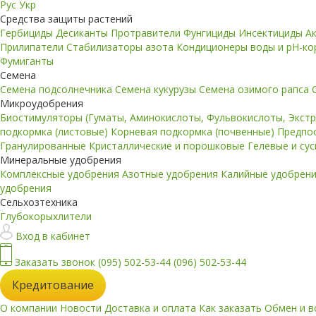
Рус
Укр
Средства защиты растений
Гербициды
Десиканты
Протравители
Фунгициды
Инсектициды
А
Прилипатели
Стабилизаторы азота
Кондиционеры воды и pH-к
Фумиганты
Семена
Семена подсолнечника
Семена кукурузы
Семена озимого рапса
Микроудобрения
Биостимуляторы (Гуматы, Аминокислоты, Фульвокислоты, Экст
подкормка (листовые)
Корневая подкормка (почвенные)
Предпо
Гранулированные
Кристаллические и порошковые
Гелевые и су
Минеральные удобрения
Комплексные удобрения
Азотные удобрения
Калийные удобрен
удобрения
Сельхозтехника
Глубокорыхлители
Вход в кабинет
Заказать звонок
(095) 502-53-44
(096) 502-53-44
Кредитование
О компании
Новости
Доставка и оплата
Как заказать
Обмен и в