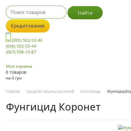
Найти
Кредитование
(095) 502-53-44
(096) 502-53-44
(067) 558-15-87
Моя корзина
0 товаров
на
0
грн
Главная
Средства защиты растений
Фунгициды
Фунгицид Ко
Фунгицид Коронет