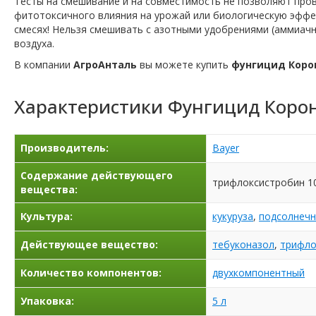
Тесты на смешивание и на совместимость не позволяют про
фитотоксичного влияния на урожай или биологическую эффе
смесях! Нельзя смешивать с азотными удобрениями (аммиачн
воздуха.
В компании
АгроАнталь
вы можете купить
фунгицид Коро
Характеристики
Фунгицид Коро
Производитель:
Bayer
Содержание действующего
трифлоксистробин 100
вещества:
Культура:
кукуруза
,
подсолнечн
Действующее вещество:
тебуконазол
,
трифло
Количество компонентов:
двухкомпонентный
Упаковка:
5 л