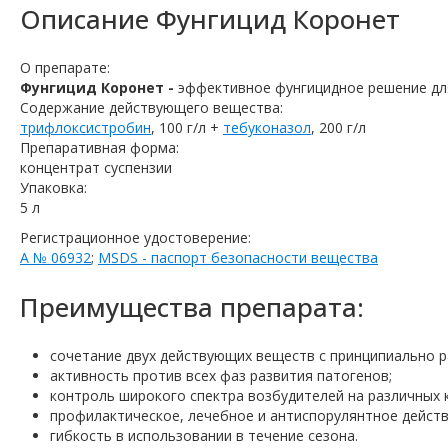
Описание
Фунгицид Коронет
О препарате:
Фунгицид Коронет -
эффективное фунгицидное решение для
Содержание действующего вещества:
трифлоксистробин
, 100 г/л +
тебуконазол
, 200 г/л
Препаративная форма:
концентрат суспензии
Упаковка:
5 л
Регистрационное удостоверение:
А № 06932
;
MSDS - паспорт безопасности вещества
Преимущества препарата:
cочетание двух действующих веществ с принципиально 
активность против всех фаз развития патогенов;
контроль широкого спектра возбудителей на различных к
профилактическое, лечебное и антиспорулянтное действ
гибкость в использовании в течение сезона.