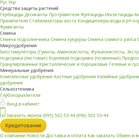
Рус
Укр
Средства защиты растений
Гербициды
Десиканты
Протравители
Фунгициды
Инсектициды
А
Прилипатели
Стабилизаторы азота
Кондиционеры воды и pH-к
Фумиганты
Семена
Семена подсолнечника
Семена кукурузы
Семена озимого рапса
Микроудобрения
Биостимуляторы (Гуматы, Аминокислоты, Фульвокислоты, Экст
подкормка (листовые)
Корневая подкормка (почвенные)
Предпо
Гранулированные
Кристаллические и порошковые
Гелевые и су
Минеральные удобрения
Комплексные удобрения
Азотные удобрения
Калийные удобрен
удобрения
Сельхозтехника
Глубокорыхлители
Вход в кабинет
Заказать звонок
(095) 502-53-44
(096) 502-53-44
Кредитование
О компании
Новости
Доставка и оплата
Как заказать
Обмен и в