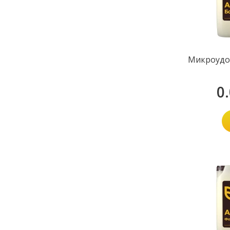
Микроудо
0