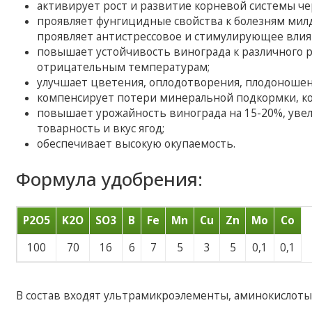
активирует рост и развитие корневой системы че
проявляет фунгицидные свойства к болезням мил
проявляет антистрессовое и стимулирующее влия
повышает устойчивость винограда к различного р
отрицательным температурам;
улучшает цветения, оплодотворения, плодоношени
компенсирует потери минеральной подкормки, к
повышает урожайность винограда на 15-20%, увел
товарность и вкус ягод;
обеспечивает высокую окупаемость.
Формула удобрения:
P2O5
K2O
SO3
В
Fe
Mn
Cu
Zn
Mo
Co
100
70
16
6
7
5
3
5
0,1
0,1
В состав входят ультрамикроэлементы, аминокислоты.