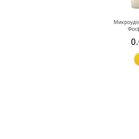
Микроудо
Фосф
0