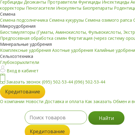
Гербициды
Десиканты
Протравители
Фунгициды
Инсектициды
А
корректоры
Пеногасители
Инокулянты
Биопрепараты
Родентиц
Семена
Семена подсолнечника
Семена кукурузы
Семена озимого рапса
Микроудобрения
Биостимуляторы (Гуматы, Аминокислоты, Фульвокислоты, Экст
Предпосевная обработка семян
Фертигация (через систему ор
Минеральные удобрения
Комплексные удобрения
Азотные удобрения
Калийные удобрен
Сельхозтехника
Глубокорыхлители
Вход в кабинет
Заказать звонок
(095) 502-53-44
(096) 502-53-44
Кредитование
О компании
Новости
Доставка и оплата
Как заказать
Обмен и в
Найти
Кредитование