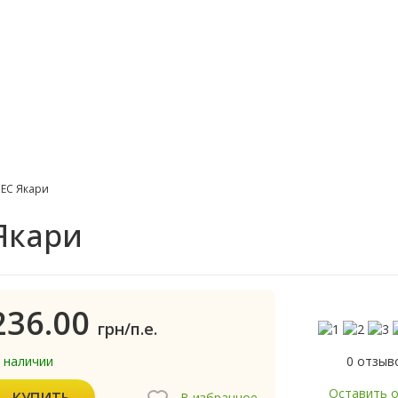
 ЕС Якари
Якари
236.00
грн/п.е.
0 отзыв
в наличии
Оставить 
КУПИТЬ
В избранное