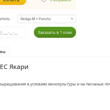
итель
Redigo M + Poncho
Заказать в 1 клик
ывы
 ЕС Якари
выращивания в условиях монокультуры и на песчаных по