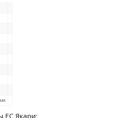
вах
 ЕС Якари: