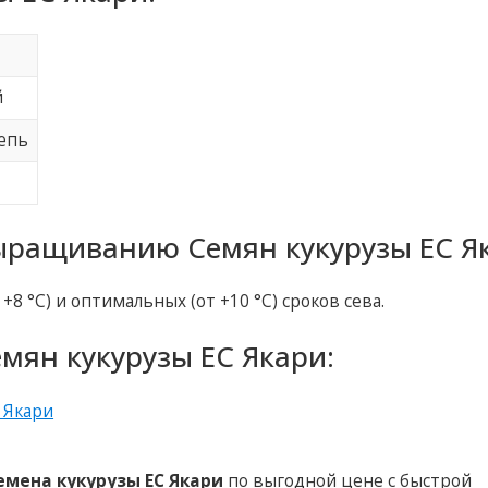
й
тепь
ращиванию Семян кукурузы ЕС Я
8 °C) и оптимальных (от +10 °C) сроков сева.
мян кукурузы ЕС Якари:
емена кукурузы ЕС Якари
по выгодной цене с быстрой