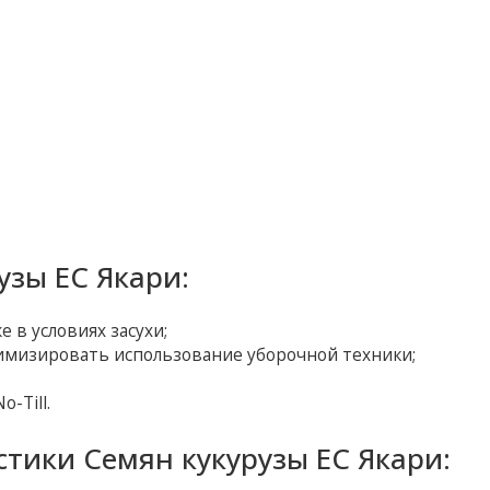
зы ЕС Якари:
 в условиях засухи;
имизировать использование уборочной техники;
-Till.
тики Семян кукурузы ЕС Якари: