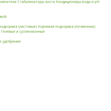
илипатели
Стабилизаторы азота
Кондиционеры воды и pH-
имой
подкормка (листовые)
Корневая подкормка (почвенные)
е
Гелевые и суспензионные
 удобрения