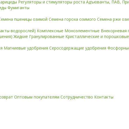
карициды
Регуляторы и стимуляторы роста
Адъюванты, ПАВ, Пр
иды
Фумиганты
Семена пшеницы озимой
Семена гороха озимого
Семена ржи оз
ракты водорослей)
Комплексные
Моноэлементные
Внекорневая 
ошения)
Жидкие
Гранулированные
Кристаллические и порошковы
ия
Магниевые удобрения
Серосодержащие удобрения
Фосфорные
озврат
Оптовым покупателям
Сотрудничество
Контакты