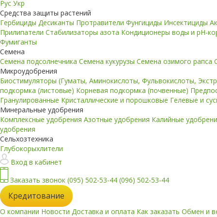
Рус
Укр
Средства защиты растений
Гербициды
Десиканты
Протравители
Фунгициды
Инсектициды
А
Прилипатели
Стабилизаторы азота
Кондиционеры воды и pH-к
Фумиганты
Семена
Семена подсолнечника
Семена кукурузы
Семена озимого рапса
Микроудобрения
Биостимуляторы (Гуматы, Аминокислоты, Фульвокислоты, Экст
подкормка (листовые)
Корневая подкормка (почвенные)
Предпо
Гранулированные
Кристаллические и порошковые
Гелевые и су
Минеральные удобрения
Комплексные удобрения
Азотные удобрения
Калийные удобрен
удобрения
Сельхозтехника
Глубокорыхлители
Вход в кабинет
Заказать звонок
(095) 502-53-44
(096) 502-53-44
Кредитование
О компании
Новости
Доставка и оплата
Как заказать
Обмен и в