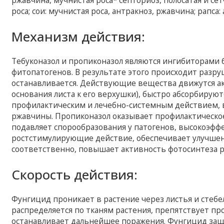
ржавчина, мучнистая роса* септориоз, полосатая и сет
роса; сои: мучнистая роса, антракноз, ржавчина; рапса
Механизм действия:
Тебуконазол и пропиконазол являются ингибиторами 
фитопатогенов. В результате этого происходит разру
останавливается. Действующие вещества движутся акр
основания листа к его верхушки), быстро абсорбирую
профилактическим и лечебно-системным действием,
ржавчины. Пропиконазол оказывает профилактическое
подавляет спорообразования у патогенов, высокоэфф
ростстимулирующие действие, обеспечивает улучшенн
соответственно, повышает активность фотосинтеза р
Скорость действия:
Фунгицид проникает в растение через листья и стебе
распределяется по тканям растения, препятствует п
останавливает дальнейшее поражения. Фунгицид защи