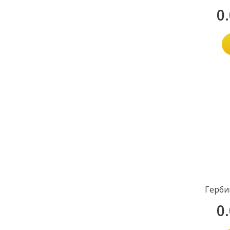
0
Герби
0