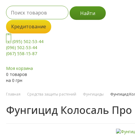
Найти
Кредитование
(095) 502-53-44
(096) 502-53-44
(067) 558-15-87
Моя корзина
0 товаров
на
0
грн
Главная
Средства защиты растений
Фунгициды
Фунгицид Ко
Фунгицид Колосаль Про