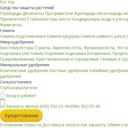
Рус
Укр
Средства защиты растений
Гербициды
Десиканты
Протравители
Фунгициды
Инсектициды
А
Прилипатели
Стабилизаторы азота
Кондиционеры воды и pH-к
Фумиганты
Семена
Семена подсолнечника
Семена кукурузы
Семена озимого рапса
Микроудобрения
Биостимуляторы (Гуматы, Аминокислоты, Фульвокислоты, Экст
подкормка (листовые)
Корневая подкормка (почвенные)
Предпо
Гранулированные
Кристаллические и порошковые
Гелевые и су
Минеральные удобрения
Комплексные удобрения
Азотные удобрения
Калийные удобрен
удобрения
Сельхозтехника
Глубокорыхлители
Вход в кабинет
Заказать звонок
(095) 502-53-44
(096) 502-53-44
Кредитование
О компании
Новости
Доставка и оплата
Как заказать
Обмен и в