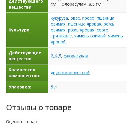
действующего
г/л + флорасулам, 8,5 г/л
вещества:
кукуруза
,
овес
,
просо
,
пшеница
озимая
,
пшеница яровая
,
рожь
Культура:
озимая
,
рожь яровая
,
сорго
,
тритикале
,
ячмень озимый
,
ячмень
яровой
Действующее
2,4-Д
,
флорасулам
вещество:
Количество
двухкомпонентный
компонентов:
Упаковка:
5 л
Отзывы о товаре
Оцените товар: