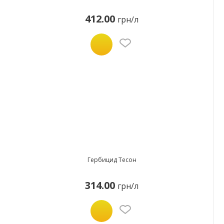
412.00
грн/л
Гербицид Тесон
314.00
грн/л