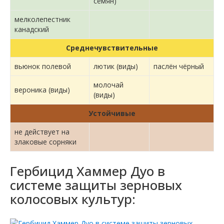
семян)
мелколепестник
канадский
Среднечувствительные
вьюнок полевой
лютик (виды)
паслён чёрный
молочай
вероника (виды)
(виды)
Устойчивые
не действует на
злаковые сорняки
Гербицид Хаммер Дуо в
системе защиты зерновых
колосовых культур: