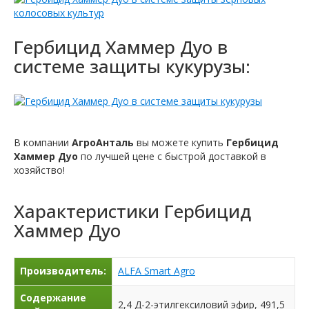
Гербицид Хаммер Дуо в
системе защиты кукурузы:
В компании
АгроАнталь
вы можете купить
Гербицид
Хаммер Дуо
по лучшей цене с быстрой доставкой в ​​
хозяйство!
Характеристики
Гербицид
Хаммер Дуо
Производитель:
ALFA Smart Agro
Содержание
2,4 Д-2-этилгексиловий эфир, 491,5