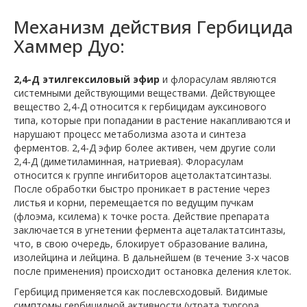
Механизм действия Гербицида
Хаммер Дуо:
2,4-Д этилгексиловый эфир
и флорасулам являются
системными действующими веществами. Действующее
вещество 2,4-Д относится к гербицидам ауксинового
типа, которые при попадании в растение накапливаются и
нарушают процесс метаболизма азота и синтеза
ферментов. 2,4-Д эфир более активен, чем другие соли
2,4-Д (диметиламинная, натриевая). Флорасулам
относится к группе ингибиторов ацетолактатсинтазы.
После обработки быстро проникает в растение через
листья и корни, перемещается по ведущим пучкам
(флоэма, ксилема) к точке роста. Действие препарата
заключается в угнетении фермента ацеталактатсинтазы,
что, в свою очередь, блокирует образование валина,
изолейцина и лейцина. В дальнейшем (в течение 3-х часов
после применения) происходит остановка деления клеток.
Гербицид применяется как послевсходовый. Видимые
симптомы гербицидной активности (утрата тургора,