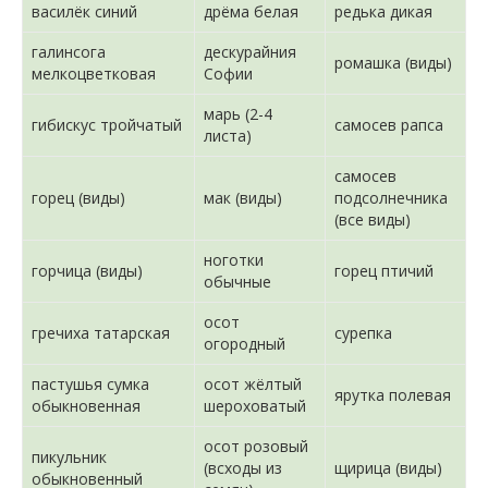
василёк синий
дрёма белая
редька дикая
галинсога
дескурайния
ромашка (виды)
мелкоцветковая
Софии
марь (2-4
гибискус тройчатый
самосев рапса
листа)
самосев
горец (виды)
мак (виды)
подсолнечника
(все виды)
ноготки
горчица (виды)
горец птичий
обычные
осот
гречиха татарская
сурепка
огородный
пастушья сумка
осот жёлтый
ярутка полевая
обыкновенная
шероховатый
осот розовый
пикульник
(всходы из
щирица (виды)
обыкновенный